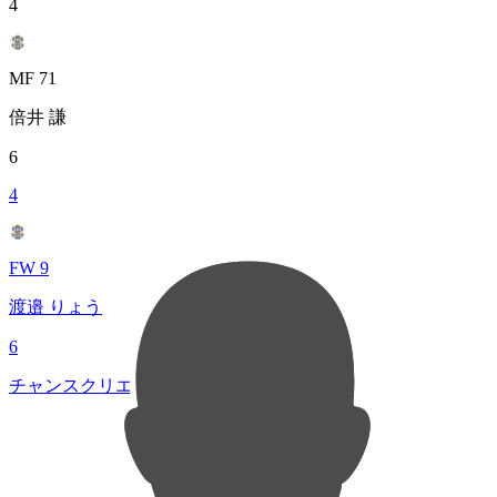
4
MF 71
倍井 謙
6
4
FW 9
渡邉 りょう
6
チャンスクリエイト総数