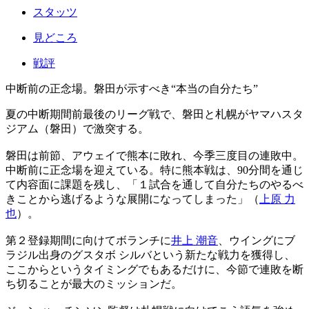
スタッツ
見どころ
戦評
中断前の正念場。磐田が示すべき“本当の自分たち”
夏の中断期間前最後のリーグ戦で、磐田と札幌がヤマハスタ
ジアム（磐田）で激突する。
磐田は前節、アウェイで熊本に敗れ、今季三度目の連敗中。
中断前に正念場を迎えている。特に熊本戦は、90分間を通じ
て内容面に課題を残し、「１試合を通して自分たちのやるべ
きことから逃げるような展開になってしまった」（
上原 力
也
）。
第２登録期間に向けてボランチに
井上 潮音
、ウイングにブ
ラジル出身のグスタボ シルバという新たな戦力を獲得し、
ここからというタイミングでもあるだけに、今節で連敗を断
ち切ることが最大のミッションだ。