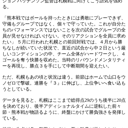
ジョン ハッチンソン監督は札幌戦に向けてこう語気を強め
る。
「熊本戦ではボールを持ったときには勇敢にプレーできず、
守備もグループではなく、個々で守っていた。これが自分た
ちのパフォーマンスではないことを次の試合でグループの全
員が見せなければいけない。そのリアクションを全員に求め
たい」 ５月に行われた札幌との前回対戦では、４月から勝
ちなしが続いていた状況で、直近の試合から中２日という厳
しいコンディションの中、チーム全体がハードワークし、４
ゴールを奪う快勝を収めた。当時のリバウンドメンタリティ
ーを再現し、勝点３を手にして中断期間を迎えたい。
ただ、札幌もあの頃と状況は違う。前節はホームで山口をウ
ノゼロで撃破。連勝を『３』に伸ばし、上位争いへ食い込も
うとしている。
データを見ると、札幌はここまで総得点29のうち後半に20点
を決めており、後半アディショナルタイムに逆転した前々
節・熊本戦が物語るように、終盤にかけて勝負強さを発揮し
ている。