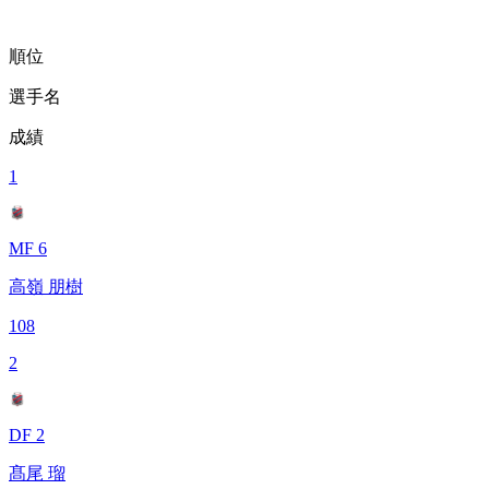
順位
選手名
成績
1
MF 6
高嶺 朋樹
108
2
DF 2
髙尾 瑠