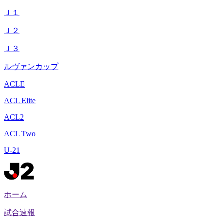
Ｊ１
Ｊ２
Ｊ３
ルヴァンカップ
ACLE
ACL Elite
ACL2
ACL Two
U-21
ホーム
試合速報