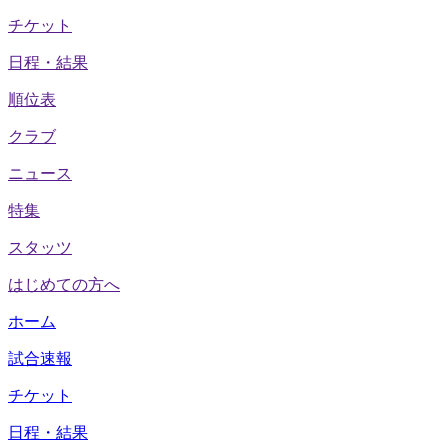
チケット
日程・結果
順位表
クラブ
ニュース
特集
スタッツ
はじめての方へ
ホーム
試合速報
チケット
日程・結果