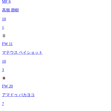
MF 6
高嶺 朋樹
10
1
FW 11
マテウス ペイショット
10
3
FW 20
アマドゥ バカヨコ
7