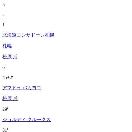
5
-
1
北海道コンサドーレ札幌
札幌
松原 后
6'
45+2'
アマドゥ バカヨコ
松原 后
29'
ジョルディ クルークス
31'