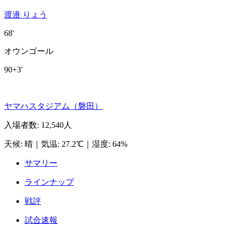
渡邉 りょう
68'
オウンゴール
90+3'
ヤマハスタジアム（磐田）
入場者数
:
12,540人
天候
:
晴
｜
気温
:
27.2℃
｜
湿度
:
64%
サマリー
ラインナップ
戦評
試合速報