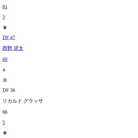
81
3
DF 47
西野 奨太
69
4
DF 36
リカルド グラッサ
66
5