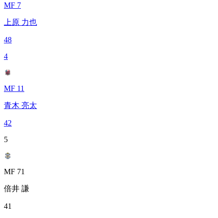
MF 7
上原 力也
48
4
MF 11
青木 亮太
42
5
MF 71
倍井 謙
41