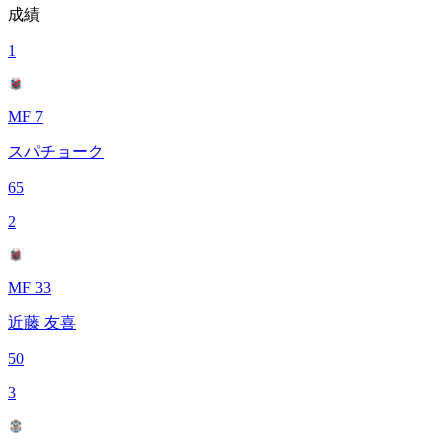
成績
1
MF 7
スパチョーク
65
2
MF 33
近藤 友喜
50
3