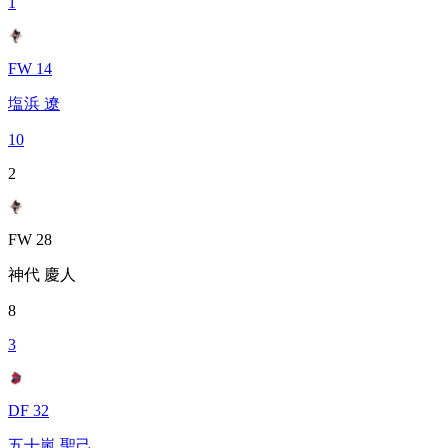
1
FW 14
塩浜 遼
10
2
FW 28
神代 慶人
8
3
DF 32
五十嵐 聖己