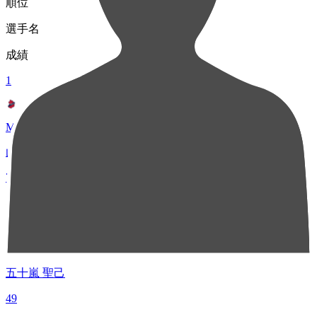
順位
選手名
成績
1
MF 24
山下 優人
73
2
DF 32
五十嵐 聖己
49