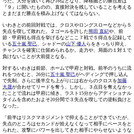
った。大分を抜いて再び16位となり、降格圏との勝点差は
『９』に開いたものの、直接対決を残していることを考える
とまだまだ勝点を積み上げなくてはならない。
いわきとの前回対戦では、クロスやロングスローなどから５
失点を喫して敗れた。２ゴールを許した
熊田 直紀
や、前
節・甲府戦も得点を挙げるなどここ７戦で５得点を記録して
いる
五十嵐 聖己
、シャドーの
山下 優人
らをきっちり抑え、
チャンスを確実に仕留められるか。走力や、局面の１対１で
負けないことが大前提となる。
対するいわきは前節、ホームで甲府と対戦。前半のうちに流
れをつかむと、26分に
五十嵐 聖己
がヘディングで押し込ん
で先制。さらに後半立ち上がりには右からのクロスを
加藤
大晟
が合わせてリードを奪う。しかし、３点目を奪えなかっ
たことで流れは甲府に傾き、ラスト15分からアディショナル
タイムを含めたおよそ20分間で３失点を喫しての逆転負けと
なった。
「前半はリスクマネジメントで抑えることができていたが、
失点のところはセカンドが拾えなくなって相手にペースをと
られた。攻撃にパワーを出してきた相手にやらせないような