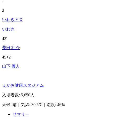
-
2
いわきＦＣ
いわき
42'
柴田 壮介
45+2'
山下 優人
えがお健康スタジアム
入場者数
:
5,650人
天候
:
晴
｜
気温
:
30.5℃
｜
湿度
:
46%
サマリー