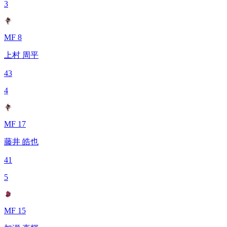
3
MF 8
上村 周平
43
4
MF 17
藤井 皓也
41
5
MF 15