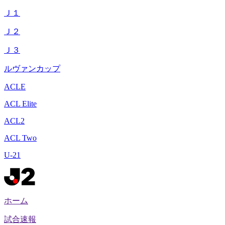
Ｊ１
Ｊ２
Ｊ３
ルヴァンカップ
ACLE
ACL Elite
ACL2
ACL Two
U-21
ホーム
試合速報