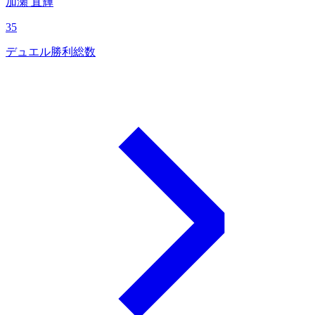
加瀬 直輝
35
デュエル勝利総数