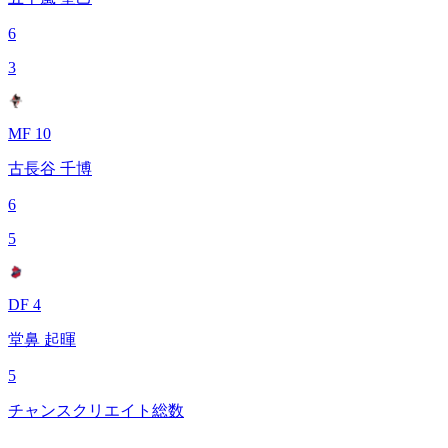
6
3
MF 10
古長谷 千博
6
5
DF 4
堂鼻 起暉
5
チャンスクリエイト総数