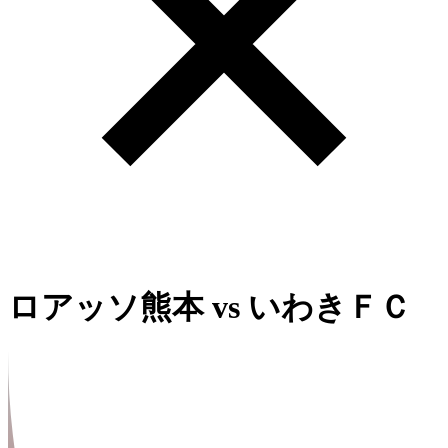
ロアッソ熊本
vs
いわきＦＣ