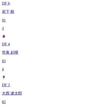
DF 6
岩下 航
91
3
DF 4
堂鼻 起暉
85
4
DF 3
大西 遼太郎
82