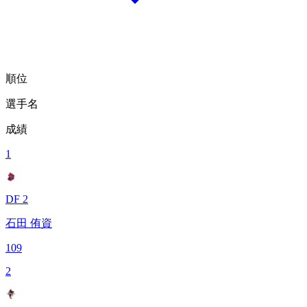
順位
選手名
成績
1
DF 2
石田 侑資
109
2