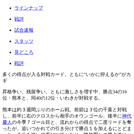
ラインナップ
戦評
試合速報
スタッツ
見どころ
戦評
多くの得点が入る対戦カード。ともに“いかに抑えるか”がカ
ギ
昇格争い、残留争い、ともに激しさを増す中、勝点34の16
位・熊本と、同40の12位・いわきが対戦する。
熊本は約３週間ぶりのホーム戦。前節は３位の千葉と対戦
し、前半に右のクロスから相手のオウンゴール、後半に
神代
慶人
の今季７ゴール目と、流れからの得点で二度リードを奪
ったが、追いつかれての引き分けで勝点１を加えるにとどま