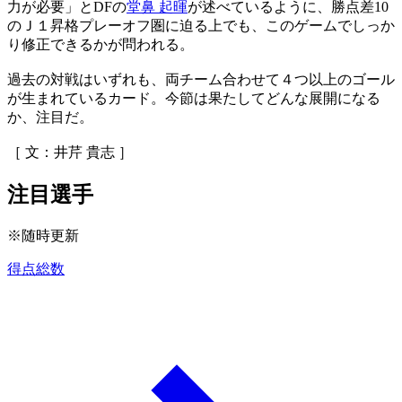
力が必要」とDFの
堂鼻 起暉
が述べているように、勝点差10
のＪ１昇格プレーオフ圏に迫る上でも、このゲームでしっか
り修正できるかが問われる。
過去の対戦はいずれも、両チーム合わせて４つ以上のゴール
が生まれているカード。今節は果たしてどんな展開になる
か、注目だ。
［ 文：井芹 貴志 ］
注目選手
※随時更新
得点総数