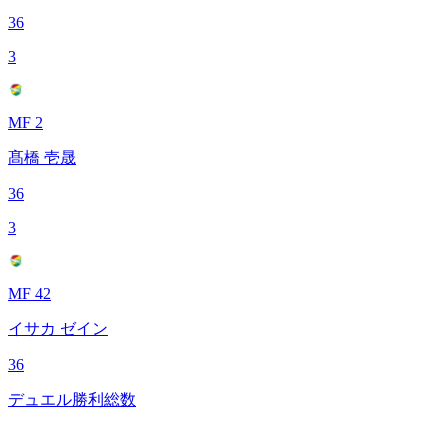
36
3
MF 2
髙橋 壱晟
36
3
MF 42
イサカ ゼイン
36
デュエル勝利総数