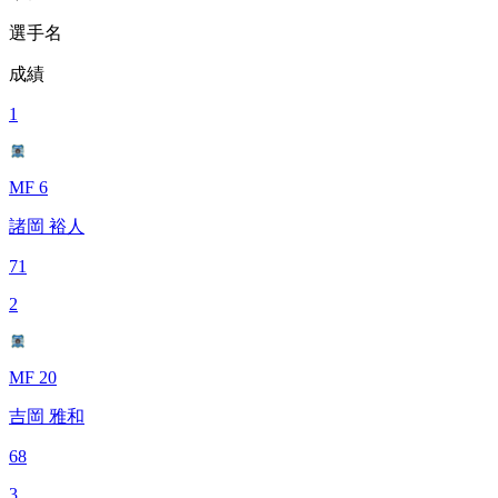
選手名
成績
1
MF 6
諸岡 裕人
71
2
MF 20
吉岡 雅和
68
3