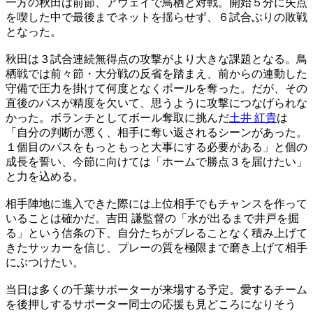
一方の秋田は前節、アウェイで鳥栖と対戦。開始５分に失点
を喫した中で最後までネットを揺らせず、６試合ぶりの敗戦
となった。
秋田は３試合連続無得点の攻撃がより大きな課題となる。鳥
栖戦では前々節・大分戦の反省を踏まえ、前からの連動した
守備で圧力を掛けて何度となくボールを奪った。だが、その
直後のパスが精度を欠いて、思うように攻撃につなげられな
かった。ボランチとしてボール奪取に挑んだ
土井 紅貴
は
「自分の判断が悪く、相手に奪い返されるシーンがあった。
１個目のパスをもっともっと大事にする必要がある」と個の
成長を誓い、今節に向けては「ホームで勝点３を届けたい」
と力を込める。
相手陣地に進入できた際には上位相手でもチャンスを作って
いることは確かだ。吉田 謙監督の「水が出るまで井戸を掘
る」という信条の下、自分たちがブレることなく積み上げて
きたサッカーを信じ、プレーの質を極限まで磨き上げて相手
にぶつけたい。
当日は多くの千葉サポーターが来場する予定。愛するチーム
を後押しするサポーター同士の応援も見どころになりそう