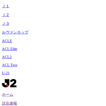
Ｊ１
Ｊ２
Ｊ３
ルヴァンカップ
ACLE
ACL Elite
ACL2
ACL Two
U-21
ホーム
試合速報