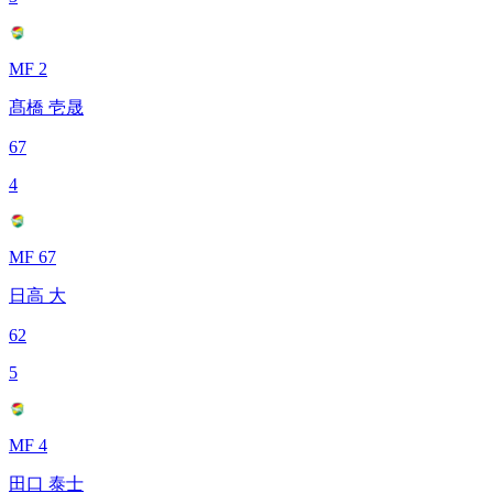
MF 2
髙橋 壱晟
67
4
MF 67
日高 大
62
5
MF 4
田口 泰士