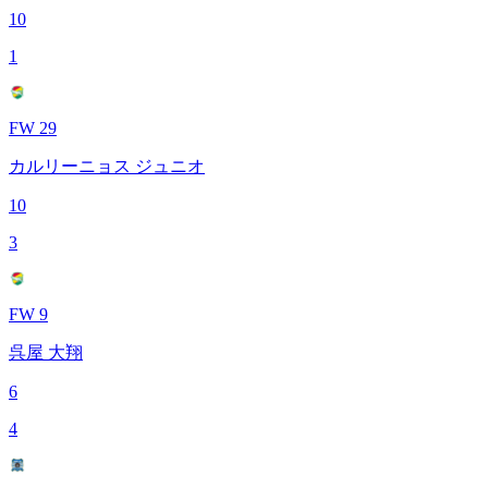
10
1
FW 29
カルリーニョス ジュニオ
10
3
FW 9
呉屋 大翔
6
4