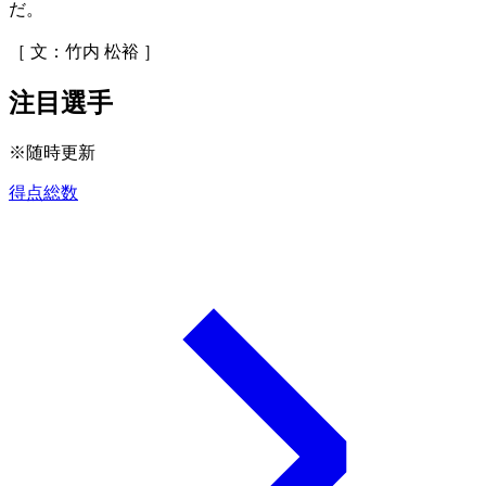
だ。
［ 文：竹内 松裕 ］
注目選手
※随時更新
得点総数