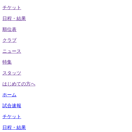
チケット
日程・結果
順位表
クラブ
ニュース
特集
スタッツ
はじめての方へ
ホーム
試合速報
チケット
日程・結果