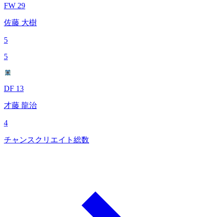
FW 29
佐藤 大樹
5
5
DF 13
才藤 龍治
4
チャンスクリエイト総数