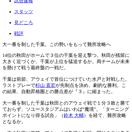
試合速報
スタッツ
見どころ
戦評
大一番を制した千葉。この勢いをもって難所攻略へ
14位の秋田がホームで３位の千葉を迎え撃つ。秋田が残留に
大きく近づくか、千葉が上位を猛追するか。両チームが未来
を懸けて戦う最終盤の一戦だ。
千葉は前節、アウェイで首位につけていた水戸と対戦した。
ラストプレーで
杉山 直宏
が先制点を決め、劇的な勝利。こ
の結果、自動昇格圏との勝点差が『３』に縮まった。
大一番を制した千葉は秋田とのアウェイ戦で１分３敗と勝て
ておらず、ソユースタジアムはいわば“魔境”。「ターニング
ポイントになり得る試合」（
鈴木 大輔
）を経て、難所攻略
となるか。