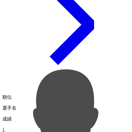
順位
選手名
成績
1