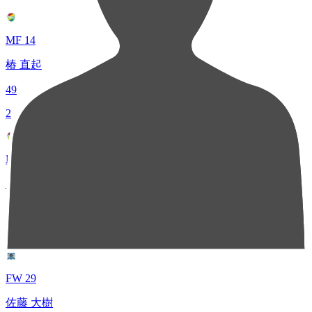
MF 14
椿 直起
49
2
MF 67
日高 大
37
3
FW 29
佐藤 大樹