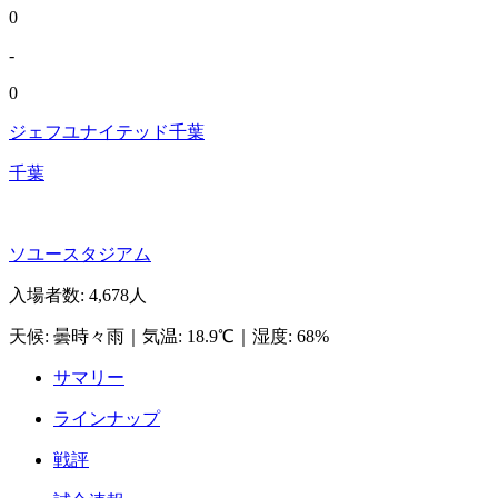
0
-
0
ジェフユナイテッド千葉
千葉
ソユースタジアム
入場者数
:
4,678人
天候
:
曇時々雨
｜
気温
:
18.9℃
｜
湿度
:
68%
サマリー
ラインナップ
戦評