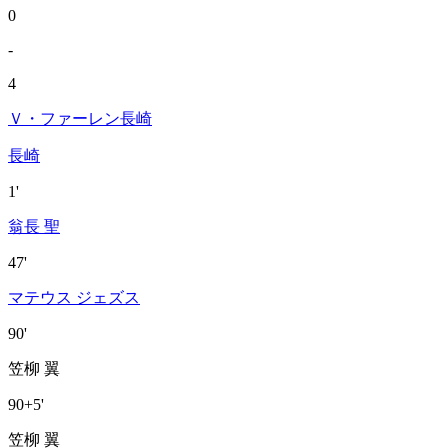
0
-
4
Ｖ・ファーレン長崎
長崎
1'
翁長 聖
47'
マテウス ジェズス
90'
笠柳 翼
90+5'
笠柳 翼