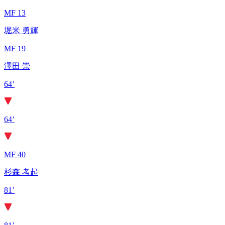
MF 13
堀米 勇輝
MF 19
澤田 崇
64’
64’
MF 40
杉森 考起
81’