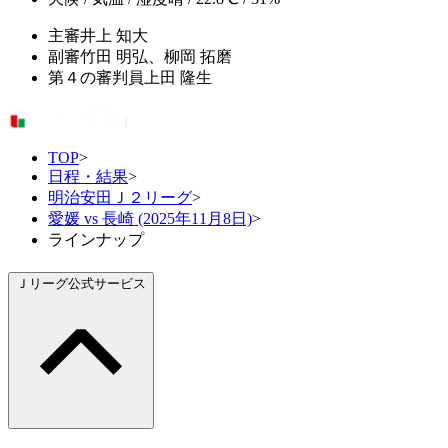
主審
井上 知大
副審
竹田 明弘、柳岡 拓磨
第４の審判員
上田 隆生
TOP
>
日程・結果
>
明治安田Ｊ２リーグ
>
愛媛 vs 長崎 (2025年11月8日)
>
ラインナップ
Ｊリーグ公式サービス