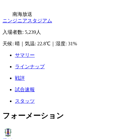
南海放送
ニンジニアスタジアム
入場者数
:
5,239人
天候
:
晴
｜
気温
:
22.8℃
｜
湿度
:
31%
サマリー
ラインナップ
戦評
試合速報
スタッツ
フォーメーション