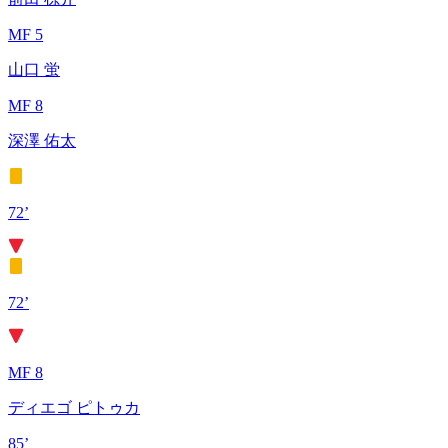
MF 5
山口 蛍
MF 8
深澤 佑太
72’
72’
MF 8
ディエゴ ピトゥカ
85’