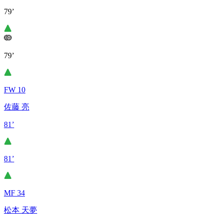
79’
79’
FW 10
佐藤 亮
81’
81’
MF 34
松本 天夢