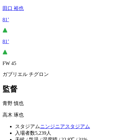
田口 裕也
81’
81’
FW 45
ガブリエル チグロン
監督
青野 慎也
高木 琢也
スタジアム
ニンジニアスタジアム
入場者数
5,239人
天候 / 気温 / 湿度
晴 / 22.8℃ / 31%