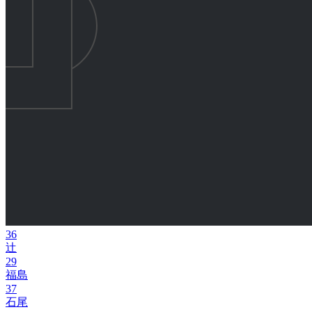
36
辻
29
福島
37
石尾