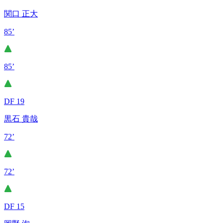
関口 正大
85’
85’
DF 19
黒石 貴哉
72’
72’
DF 15