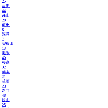
25
吉田
44
森山
28
前田
8
深澤
7
曽根田
13
堀米
40
杉森
32
藤本
21
後藤
29
新井
48
照山
25