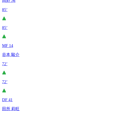
岡野 洵
85’
85’
MF 14
谷本 駿介
72’
72’
DF 41
田所 莉旺