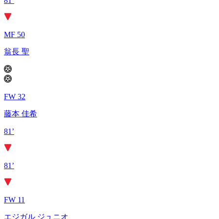
81’
MF 50
翁長 聖
FW 32
藤本 佳希
81’
81’
FW 11
エジガル ジュニオ