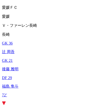
愛媛ＦＣ
愛媛
Ｖ・ファーレン長崎
長崎
GK 36
辻 周吾
GK 21
後藤 雅明
DF 29
福島 隼斗
72’