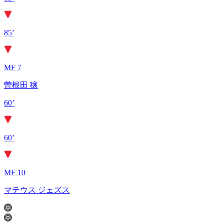
85’
MF 7
曽根田 穣
60’
60’
MF 10
マテウス ジェズス