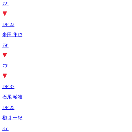
72’
DF 23
米田 隼也
79’
79’
DF 37
石尾 崚雅
DF 25
櫛引 一紀
85’