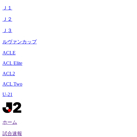
Ｊ１
Ｊ２
Ｊ３
ルヴァンカップ
ACLE
ACL Elite
ACL2
ACL Two
U-21
ホーム
試合速報