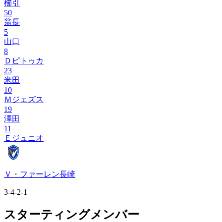
櫛引
50
翁長
5
山口
8
Ｄピトゥカ
23
米田
10
Ｍジェズス
19
澤田
11
Ｅジュニオ
Ｖ・ファーレン長崎
3-4-2-1
スターティングメンバー