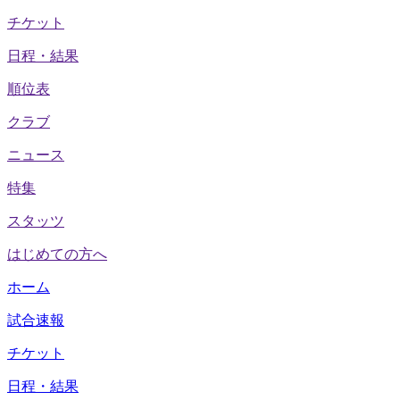
チケット
日程・結果
順位表
クラブ
ニュース
特集
スタッツ
はじめての方へ
ホーム
試合速報
チケット
日程・結果