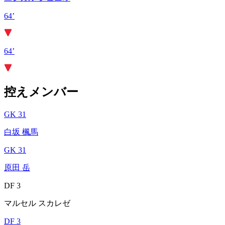
64’
64’
控えメンバー
GK 31
白坂 楓馬
GK 31
原田 岳
DF 3
マルセル スカレゼ
DF 3