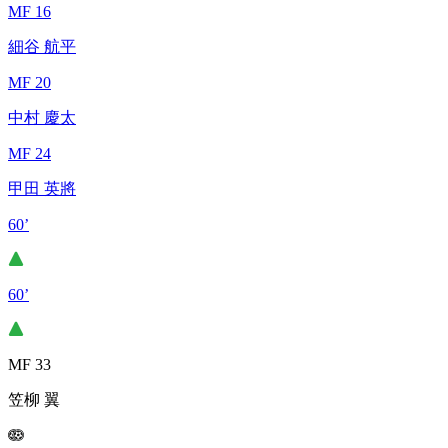
MF 16
細谷 航平
MF 20
中村 慶太
MF 24
甲田 英將
60’
60’
MF 33
笠柳 翼