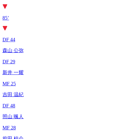
85’
DF 44
森山 公弥
DF 29
新井 一耀
MF 25
吉田 温紀
DF 48
照山 颯人
MF 28
前田 椋介