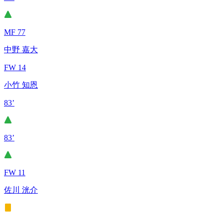
MF 77
中野 嘉大
FW 14
小竹 知恩
83’
83’
FW 11
佐川 洸介