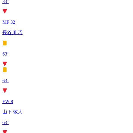
83’
MF 32
長谷川 巧
63’
63’
FW 8
山下 敬大
63’