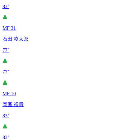
83’
MF 31
石田 凌太郎
77’
77’
MF 10
岡庭 裕貴
83’
83’