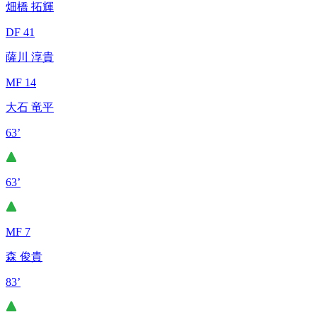
畑橋 拓輝
DF 41
薩川 淳貴
MF 14
大石 竜平
63’
63’
MF 7
森 俊貴
83’