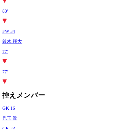
83’
FW 34
鈴木 翔大
77’
77’
控えメンバー
GK 16
児玉 潤
GK 23