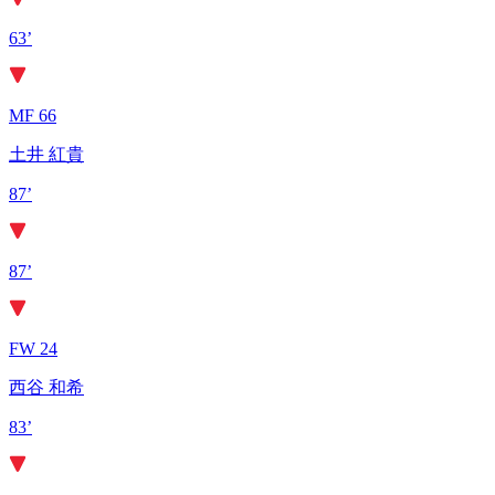
63’
MF 66
土井 紅貴
87’
87’
FW 24
西谷 和希
83’