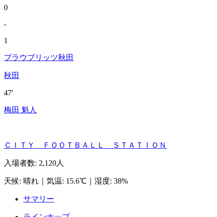
0
-
1
ブラウブリッツ秋田
秋田
47'
梅田 魁人
ＣＩＴＹ ＦＯＯＴＢＡＬＬ ＳＴＡＴＩＯＮ
入場者数
:
2,120人
天候
:
晴れ
｜
気温
:
15.6℃
｜
湿度
:
38%
サマリー
ラインナップ