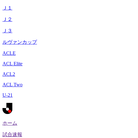
Ｊ１
Ｊ２
Ｊ３
ルヴァンカップ
ACLE
ACL Elite
ACL2
ACL Two
U-21
ホーム
試合速報