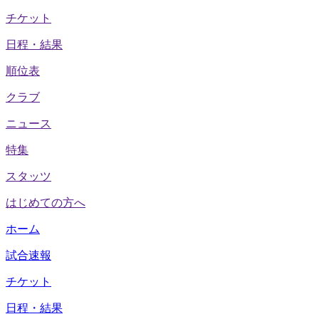
チケット
日程・結果
順位表
クラブ
ニュース
特集
スタッツ
はじめての方へ
ホーム
試合速報
チケット
日程・結果