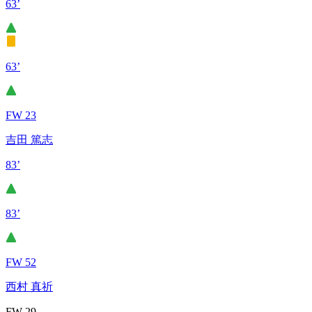
63’
63’
FW 23
吉田 篤志
83’
83’
FW 52
西村 真祈
FW 29