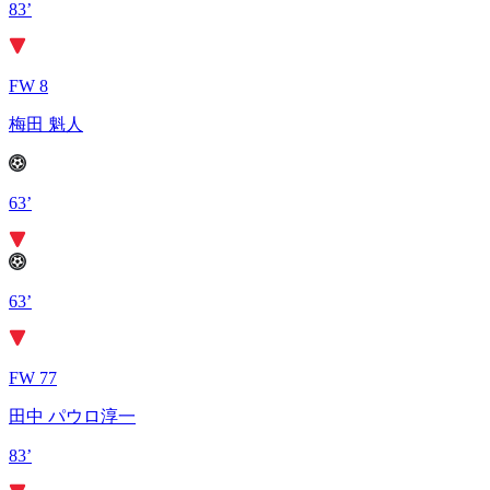
83’
FW 8
梅田 魁人
63’
63’
FW 77
田中 パウロ淳一
83’