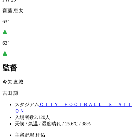
齋藤 恵太
63’
63’
監督
今矢 直城
吉田 謙
スタジアム
ＣＩＴＹ ＦＯＯＴＢＡＬＬ ＳＴＡＴＩ
ＯＮ
入場者数
2,120人
天候 / 気温 / 湿度
晴れ / 15.6℃ / 38%
主審
野堀 桂佑