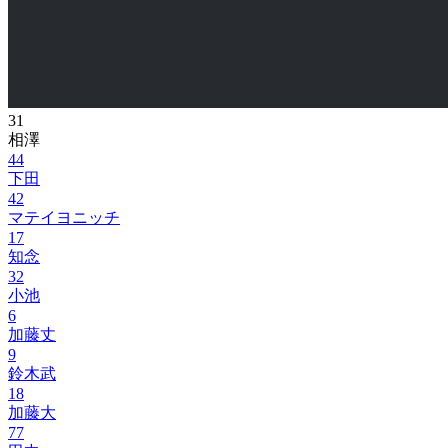
31
相澤
44
下田
42
マテイヨニッチ
17
知念
32
小池
6
加藤丈
9
鈴木武
18
加藤大
77