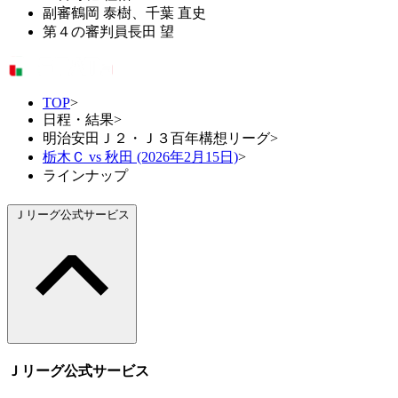
副審
鶴岡 泰樹、千葉 直史
第４の審判員
長田 望
TOP
>
日程・結果
>
明治安田Ｊ２・Ｊ３百年構想リーグ
>
栃木Ｃ vs 秋田 (2026年2月15日)
>
ラインナップ
Ｊリーグ公式サービス
Ｊリーグ公式サービス