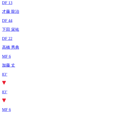
DF 13
才藤 龍治
DF 44
下田 栄祐
DF 22
高橋 秀典
MF 6
加藤 丈
83’
83’
MF 6