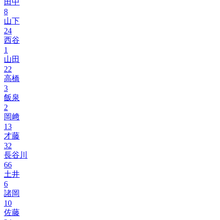
田中
8
山下
24
西谷
1
山田
22
高橋
3
飯泉
2
岡﨑
13
才藤
32
長谷川
66
土井
6
諸岡
10
佐藤