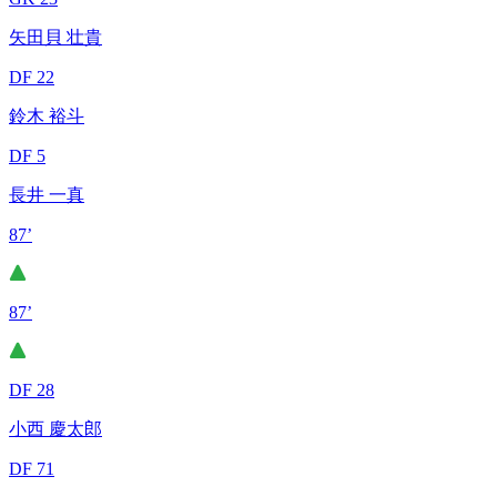
矢田貝 壮貴
DF 22
鈴木 裕斗
DF 5
長井 一真
87’
87’
DF 28
小西 慶太郎
DF 71