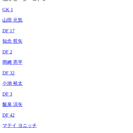
GK 1
山田 元気
DF 17
知念 哲矢
DF 2
岡﨑 亮平
DF 32
小池 裕太
DF 3
飯泉 涼矢
DF 42
マテイ ヨニッチ