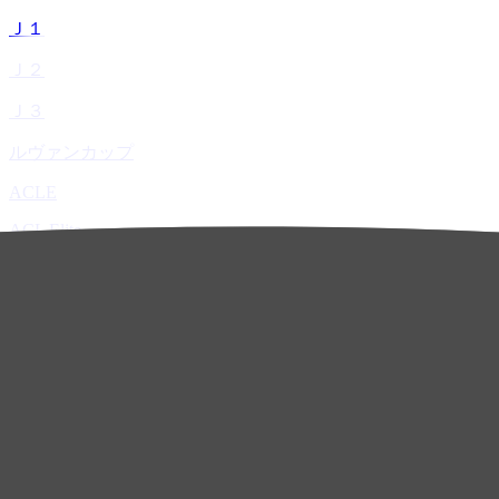
Ｊ１
Ｊ２
Ｊ３
ルヴァンカップ
ACLE
ACL Elite
ACL2
ACL Two
U-21
ホーム
試合速報