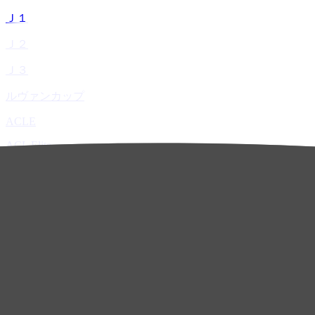
Ｊ１
Ｊ２
Ｊ３
ルヴァンカップ
ACLE
ACL Elite
ACL2
ACL Two
U-21
ホーム
試合速報