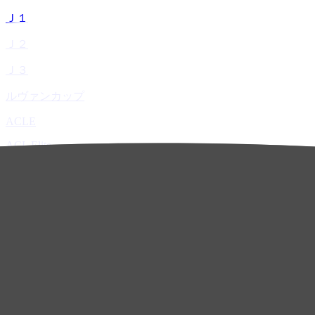
Ｊ１
Ｊ２
Ｊ３
ルヴァンカップ
ACLE
ACL Elite
ACL2
ACL Two
U-21
ホーム
試合速報