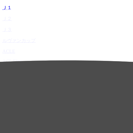
Ｊ１
Ｊ２
Ｊ３
ルヴァンカップ
ACLE
ACL Elite
ACL2
ACL Two
U-21
ホーム
試合速報