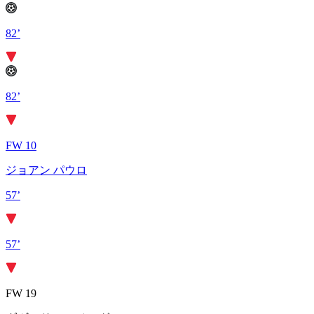
82’
82’
FW 10
ジョアン パウロ
57’
57’
FW 19