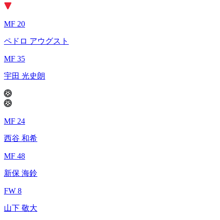
MF 20
ペドロ アウグスト
MF 35
宇田 光史朗
MF 24
西谷 和希
MF 48
新保 海鈴
FW 8
山下 敬大