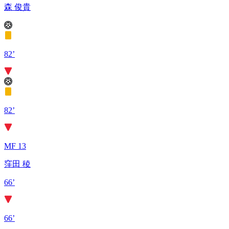
森 俊貴
82’
82’
MF 13
窪田 稜
66’
66’