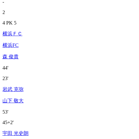
-
2
4 PK 5
横浜ＦＣ
横浜FC
森 俊貴
44'
23'
岩武 克弥
山下 敬大
53'
45+2'
宇田 光史朗