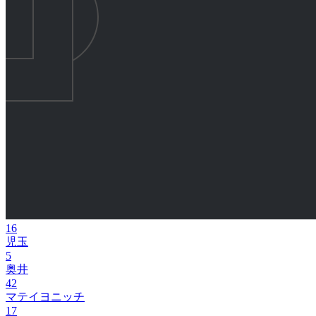
16
児玉
5
奥井
42
マテイヨニッチ
17