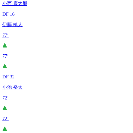
小西 慶太郎
DF 16
伊藤 槙人
77’
77’
DF 32
小池 裕太
72’
72’