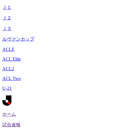
Ｊ１
Ｊ２
Ｊ３
ルヴァンカップ
ACLE
ACL Elite
ACL2
ACL Two
U-21
ホーム
試合速報