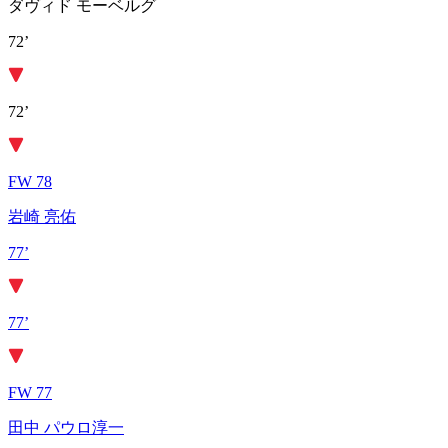
ダヴィド モーベルグ
72’
72’
FW 78
岩崎 亮佑
77’
77’
FW 77
田中 パウロ淳一