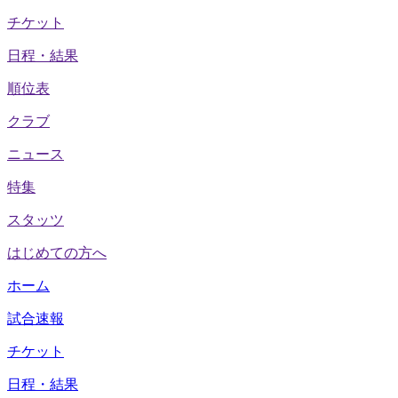
チケット
日程・結果
順位表
クラブ
ニュース
特集
スタッツ
はじめての方へ
ホーム
試合速報
チケット
日程・結果