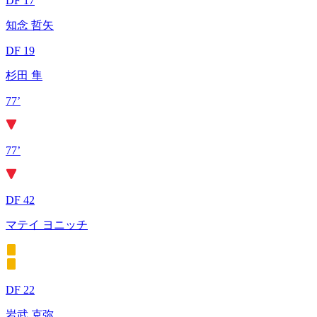
DF 17
知念 哲矢
DF 19
杉田 隼
77’
77’
DF 42
マテイ ヨニッチ
DF 22
岩武 克弥