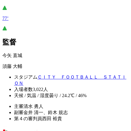
77’
監督
今矢 直城
須藤 大輔
スタジアム
ＣＩＴＹ ＦＯＯＴＢＡＬＬ ＳＴＡＴＩ
ＯＮ
入場者数
3,022人
天候 / 気温 / 湿度
曇り / 24.2℃ / 46%
主審
清水 勇人
副審
金井 清一、鈴木 規志
第４の審判員
西田 裕貴