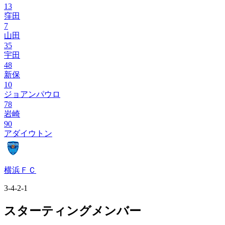
13
窪田
7
山田
35
宇田
48
新保
10
ジョアンパウロ
78
岩崎
90
アダイウトン
横浜ＦＣ
3-4-2-1
スターティングメンバー