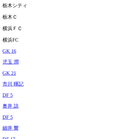
栃木シティ
栃木Ｃ
横浜ＦＣ
横浜FC
GK 16
児玉 潤
GK 21
市川 暉記
DF 5
奥井 諒
DF 5
細井 響