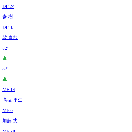
DF 24
秦 樹
DF 33
乾 貴哉
82’
82’
MF 14
高塩 隼生
MF 6
加藤 丈
MF 28