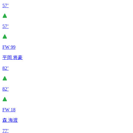
57’
57’
FW 99
平岡 将豪
82’
82’
FW 18
森 海渡
77’