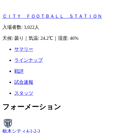
ＣＩＴＹ ＦＯＯＴＢＡＬＬ ＳＴＡＴＩＯＮ
入場者数
:
3,022人
天候
:
曇り
｜
気温
:
24.2℃
｜
湿度
:
46%
サマリー
ラインナップ
戦評
試合速報
スタッツ
フォーメーション
栃木シティ
4-1-2-3