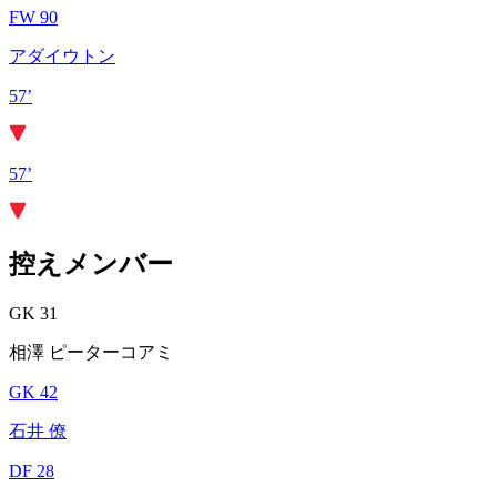
FW 90
アダイウトン
57’
57’
控えメンバー
GK 31
相澤 ピーターコアミ
GK 42
石井 僚
DF 28