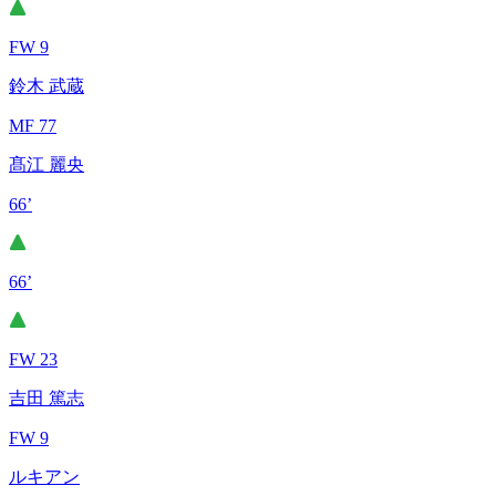
FW 9
鈴木 武蔵
MF 77
髙江 麗央
66’
66’
FW 23
吉田 篤志
FW 9
ルキアン