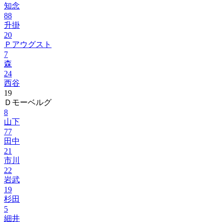
知念
88
升掛
20
Ｐアウグスト
7
森
24
西谷
19
Ｄモーベルグ
8
山下
77
田中
21
市川
22
岩武
19
杉田
5
細井