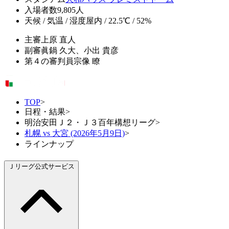
入場者数
9,805人
天候 / 気温 / 湿度
屋内 / 22.5℃ / 52%
主審
上原 直人
副審
眞鍋 久大、小出 貴彦
第４の審判員
宗像 瞭
TOP
>
日程・結果
>
明治安田Ｊ２・Ｊ３百年構想リーグ
>
札幌 vs 大宮 (2026年5月9日)
>
ラインナップ
Ｊリーグ公式サービス