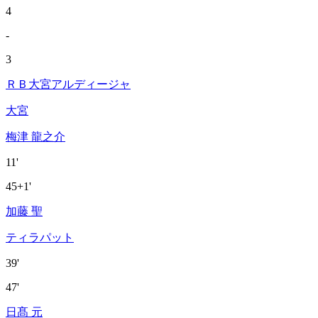
4
-
3
ＲＢ大宮アルディージャ
大宮
梅津 龍之介
11'
45+1'
加藤 聖
ティラパット
39'
47'
日髙 元