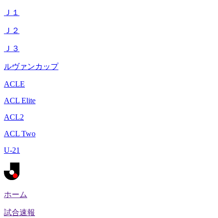
Ｊ１
Ｊ２
Ｊ３
ルヴァンカップ
ACLE
ACL Elite
ACL2
ACL Two
U-21
ホーム
試合速報