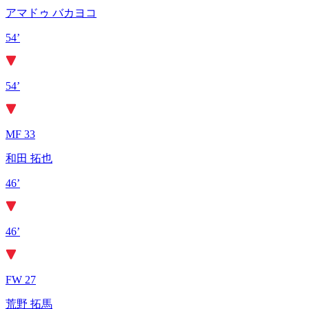
アマドゥ バカヨコ
54’
54’
MF 33
和田 拓也
46’
46’
FW 27
荒野 拓馬