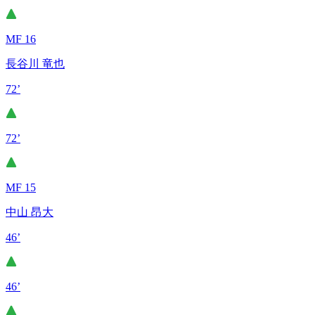
MF 16
長谷川 竜也
72’
72’
MF 15
中山 昂大
46’
46’