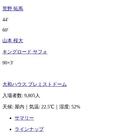
荒野 拓馬
44'
60'
山本 桜大
キングロード サフォ
90+3'
大和ハウス プレミストドーム
入場者数
:
9,805人
天候
:
屋内
｜
気温
:
22.5℃
｜
湿度
:
52%
サマリー
ラインナップ