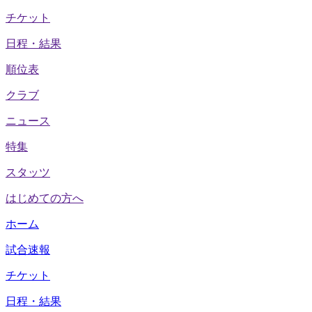
チケット
日程・結果
順位表
クラブ
ニュース
特集
スタッツ
はじめての方へ
ホーム
試合速報
チケット
日程・結果