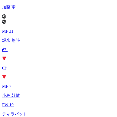
加藤 聖
MF 31
堀米 悠斗
62’
62’
MF 7
小島 幹敏
FW 19
ティラパット