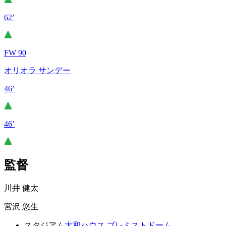
62’
FW 90
オリオラ サンデー
46’
46’
監督
川井 健太
宮沢 悠生
スタジアム
大和ハウス プレミストドーム