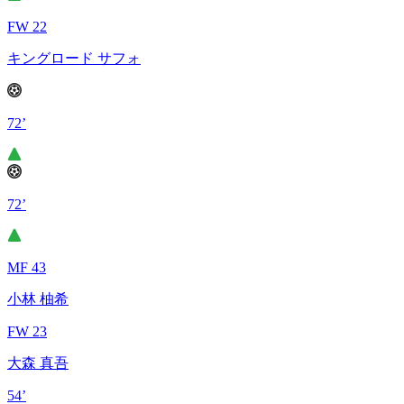
FW 22
キングロード サフォ
72’
72’
MF 43
小林 柚希
FW 23
大森 真吾
54’