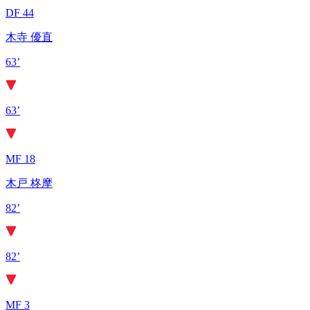
DF 44
木寺 優直
63’
63’
MF 18
木戸 柊摩
82’
82’
MF 3