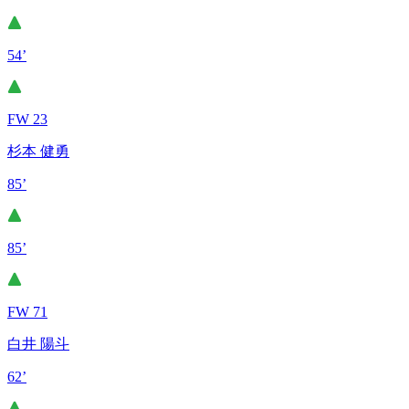
54’
FW 23
杉本 健勇
85’
85’
FW 71
白井 陽斗
62’