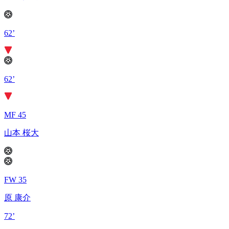
62’
62’
MF 45
山本 桜大
FW 35
原 康介
72’