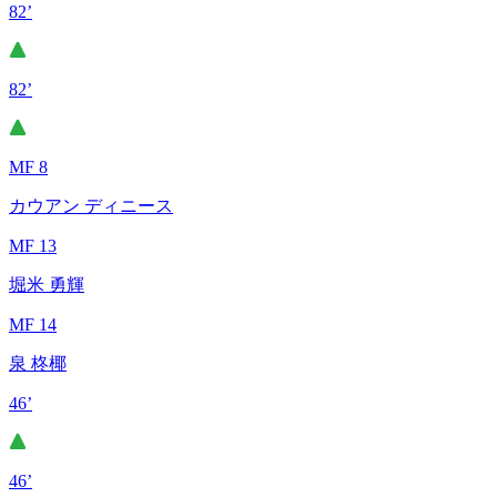
82’
82’
MF 8
カウアン ディニース
MF 13
堀米 勇輝
MF 14
泉 柊椰
46’
46’