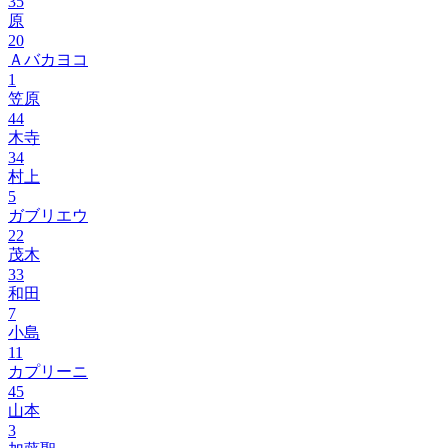
35
原
20
Ａバカヨコ
1
笠原
44
木寺
34
村上
5
ガブリエウ
22
茂木
33
和田
7
小島
11
カプリーニ
45
山本
3