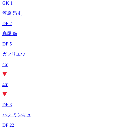
GK 1
笠原 昂史
DF 2
髙尾 瑠
DF 5
ガブリエウ
46’
46’
DF 3
パク ミンギュ
DF 22