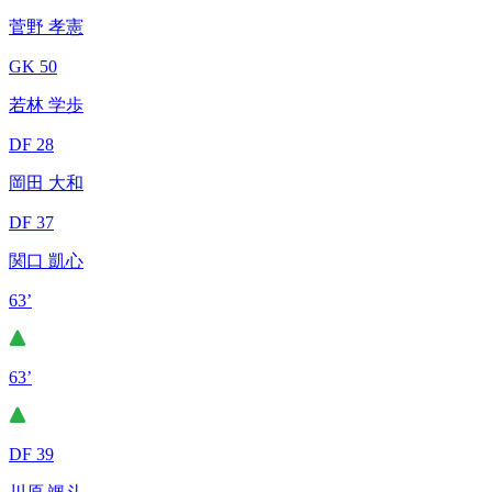
菅野 孝憲
GK 50
若林 学歩
DF 28
岡田 大和
DF 37
関口 凱心
63’
63’
DF 39