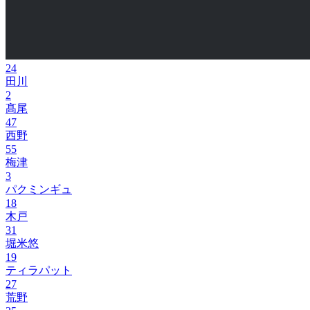
24
田川
2
髙尾
47
西野
55
梅津
3
パクミンギュ
18
木戸
31
堀米悠
19
ティラパット
27
荒野