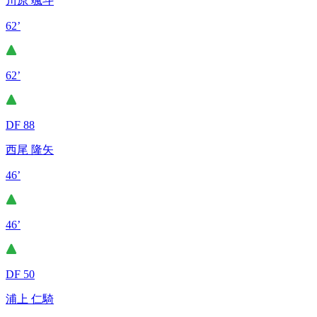
川原 颯斗
62’
62’
DF 88
西尾 隆矢
46’
46’
DF 50
浦上 仁騎