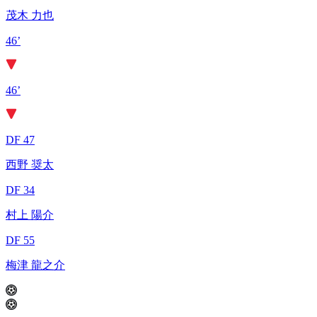
茂木 力也
46’
46’
DF 47
西野 奨太
DF 34
村上 陽介
DF 55
梅津 龍之介