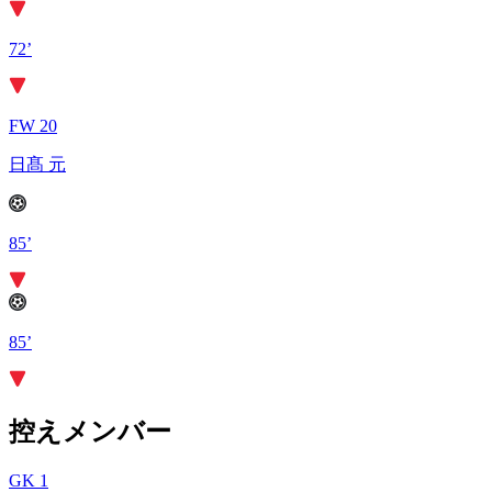
72’
FW 20
日髙 元
85’
85’
控えメンバー
GK 1