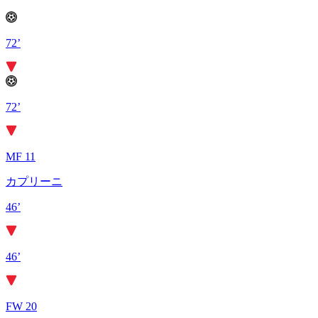
72’
72’
MF 11
カプリーニ
46’
46’
FW 20