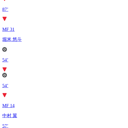
87’
MF 31
堀米 悠斗
54’
54’
MF 14
中村 翼
57’