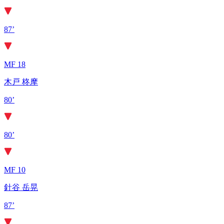
87’
MF 18
木戸 柊摩
80’
80’
MF 10
針谷 岳晃
87’