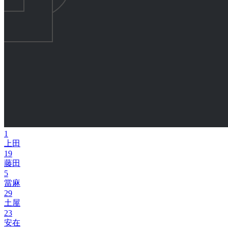
1
上田
19
藤田
5
當麻
29
土屋
23
安在