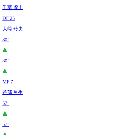
千葉 虎士
DF 25
大﨑 玲央
80’
80’
MF 7
芦部 晃生
57’
57’