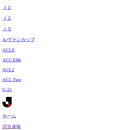
Ｊ１
Ｊ２
Ｊ３
ルヴァンカップ
ACLE
ACL Elite
ACL2
ACL Two
U-21
ホーム
試合速報