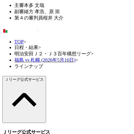
主審
本多 文哉
副審
緒方 孝浩、原 崇
第４の審判員
桜井 大介
TOP
>
日程・結果
>
明治安田Ｊ２・Ｊ３百年構想リーグ
>
福島 vs 札幌 (2026年5月16日)
>
ラインナップ
Ｊリーグ公式サービス
Ｊリーグ公式サービス