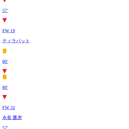
57’
FW 19
ティラパット
80’
80’
FW 32
永長 鷹虎
57’