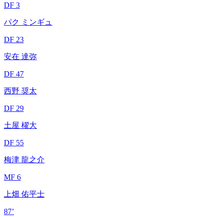
DF 3
パク ミンギュ
DF 23
安在 達弥
DF 47
西野 奨太
DF 29
土屋 櫂大
DF 55
梅津 龍之介
MF 6
上畑 佑平士
87’