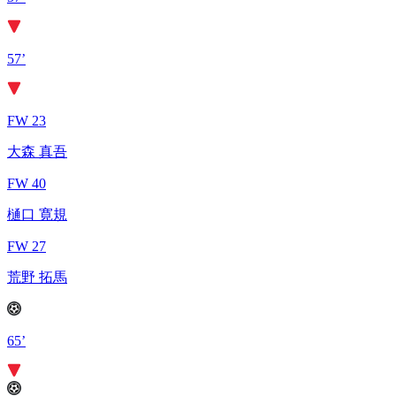
57’
FW 23
大森 真吾
FW 40
樋口 寛規
FW 27
荒野 拓馬
65’