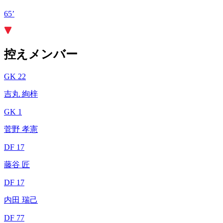
65’
控えメンバー
GK 22
吉丸 絢梓
GK 1
菅野 孝憲
DF 17
藤谷 匠
DF 17
内田 瑞己
DF 77