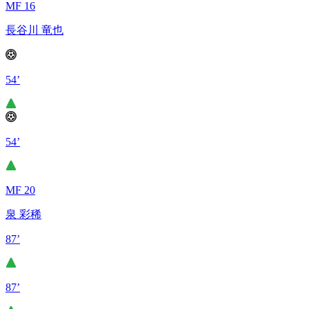
MF 16
長谷川 竜也
54’
54’
MF 20
泉 彩稀
87’
87’