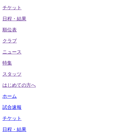
チケット
日程・結果
順位表
クラブ
ニュース
特集
スタッツ
はじめての方へ
ホーム
試合速報
チケット
日程・結果