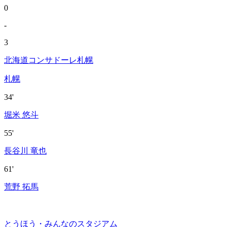
0
-
3
北海道コンサドーレ札幌
札幌
34'
堀米 悠斗
55'
長谷川 竜也
61'
荒野 拓馬
とうほう・みんなのスタジアム