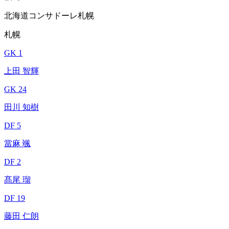
北海道コンサドーレ札幌
札幌
GK 1
上田 智輝
GK 24
田川 知樹
DF 5
當麻 颯
DF 2
髙尾 瑠
DF 19
藤田 仁朗