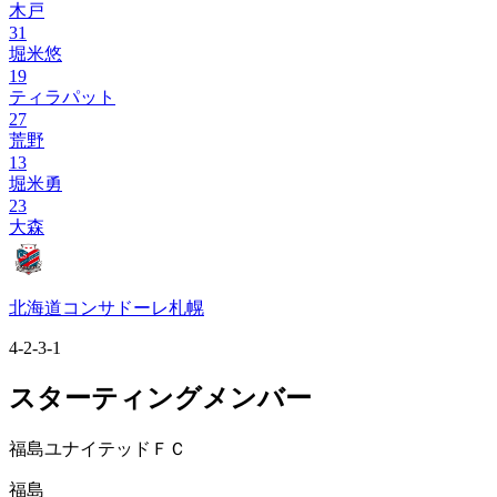
木戸
31
堀米悠
19
ティラパット
27
荒野
13
堀米勇
23
大森
北海道コンサドーレ札幌
4-2-3-1
スターティングメンバー
福島ユナイテッドＦＣ
福島