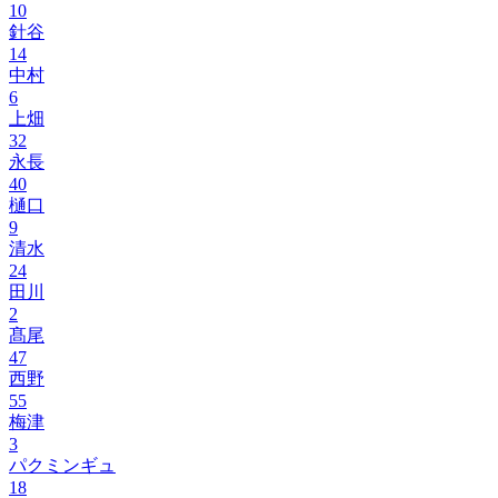
10
針谷
14
中村
6
上畑
32
永長
40
樋口
9
清水
24
田川
2
髙尾
47
西野
55
梅津
3
パクミンギュ
18