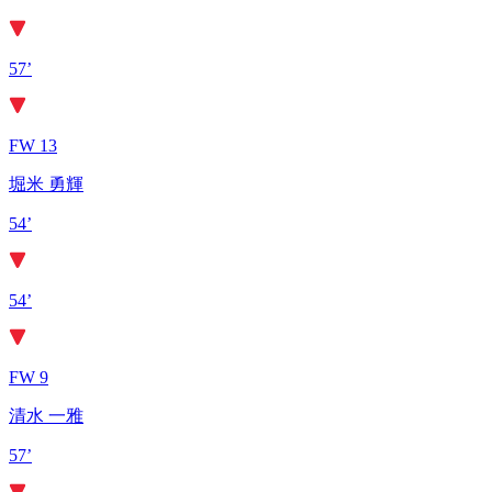
57’
FW 13
堀米 勇輝
54’
54’
FW 9
清水 一雅
57’