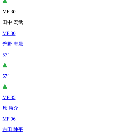
MF 30
田中 宏武
MF 30
狩野 海晟
57’
57’
MF 35
原 康介
MF 96
吉田 陣平