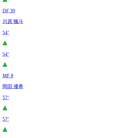
DF 39
川原 颯斗
54’
54’
MF 8
岡田 優希
57’
57’