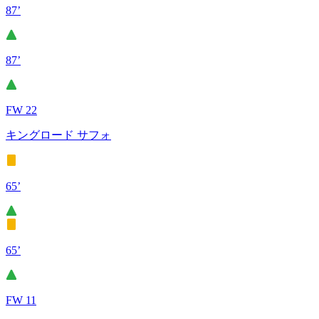
87’
87’
FW 22
キングロード サフォ
65’
65’
FW 11