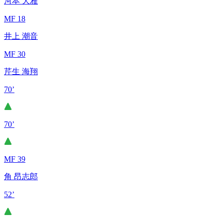
河本 大雅
MF 18
井上 潮音
MF 30
芹生 海翔
70’
70’
MF 39
角 昂志郎
52’