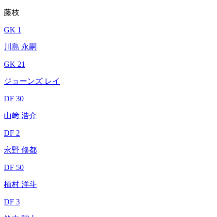
藤枝
GK 1
川島 永嗣
GK 21
ジョーンズ レイ
DF 30
山﨑 浩介
DF 2
永野 修都
DF 50
植村 洋斗
DF 3