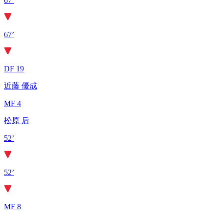
67’
67’
DF 19
近藤 優成
MF 4
松原 后
52’
52’
MF 8