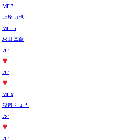
MF 7
上原 力也
MF 15
杉田 真彦
70’
70’
MF 9
渡邉 りょう
78’
78’