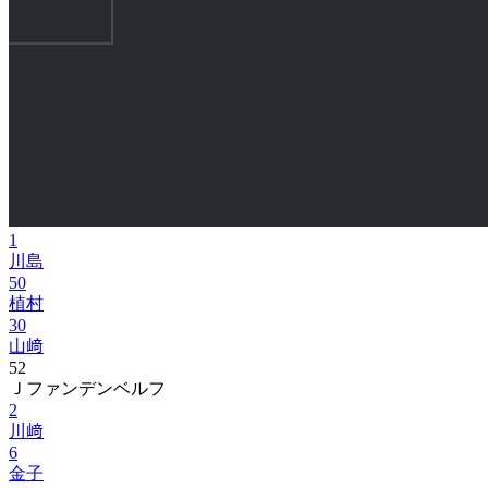
1
川島
50
植村
30
山﨑
52
Ｊファンデンベルフ
2
川﨑
6
金子