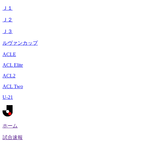
Ｊ１
Ｊ２
Ｊ３
ルヴァンカップ
ACLE
ACL Elite
ACL2
ACL Two
U-21
ホーム
試合速報