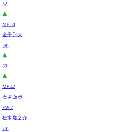
52’
MF 50
金子 翔太
89’
89’
MF 42
石塚 蓮歩
FW 7
松木 駿之介
74’