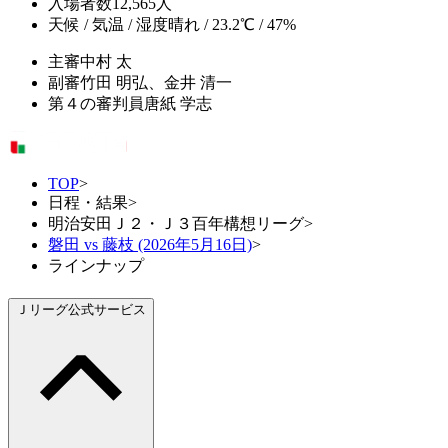
入場者数
12,565人
天候 / 気温 / 湿度
晴れ / 23.2℃ / 47%
主審
中村 太
副審
竹田 明弘、金井 清一
第４の審判員
唐紙 学志
TOP
>
日程・結果
>
明治安田Ｊ２・Ｊ３百年構想リーグ
>
磐田 vs 藤枝 (2026年5月16日)
>
ラインナップ
Ｊリーグ公式サービス