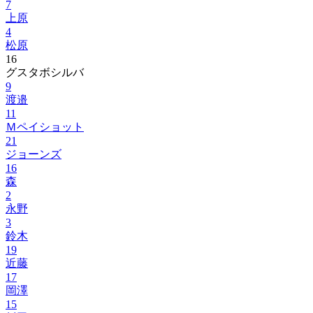
7
上原
4
松原
16
グスタボシルバ
9
渡邉
11
Ｍペイショット
21
ジョーンズ
16
森
2
永野
3
鈴木
19
近藤
17
岡澤
15