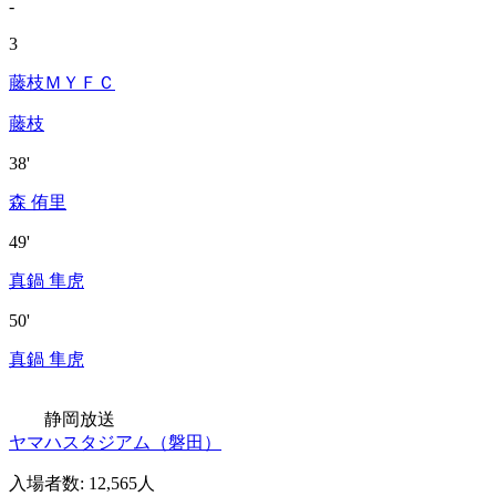
-
3
藤枝ＭＹＦＣ
藤枝
38'
森 侑里
49'
真鍋 隼虎
50'
真鍋 隼虎
静岡放送
ヤマハスタジアム（磐田）
入場者数
:
12,565人