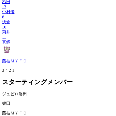
杉田
13
中村優
8
浅倉
10
菊井
11
真鍋
藤枝ＭＹＦＣ
3-4-2-1
スターティングメンバー
ジュビロ磐田
磐田
藤枝ＭＹＦＣ