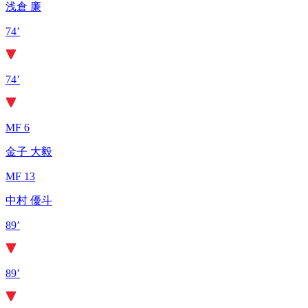
浅倉 廉
74’
74’
MF 6
金子 大毅
MF 13
中村 優斗
89’
89’