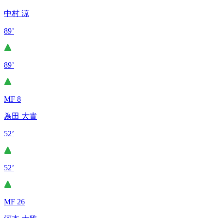
中村 涼
89’
89’
MF 8
為田 大貴
52’
52’
MF 26