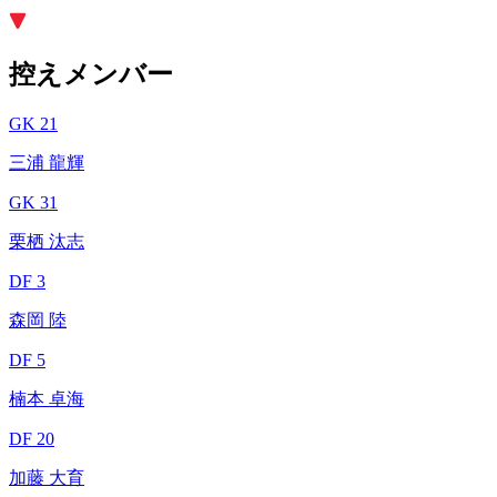
控えメンバー
GK 21
三浦 龍輝
GK 31
栗栖 汰志
DF 3
森岡 陸
DF 5
楠本 卓海
DF 20
加藤 大育