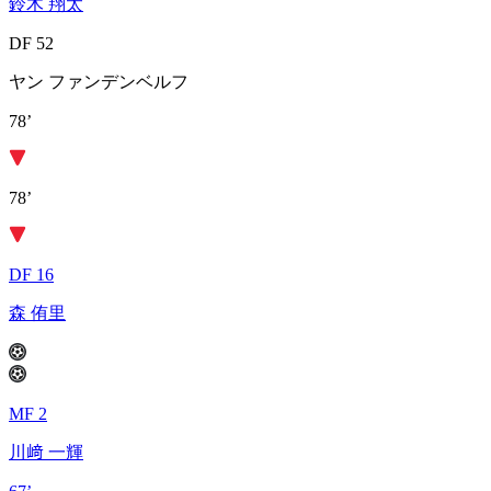
鈴木 翔太
DF 52
ヤン ファンデンベルフ
78’
78’
DF 16
森 侑里
MF 2
川﨑 一輝