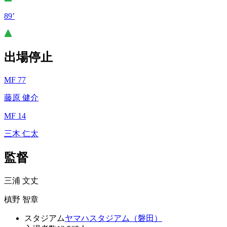
89’
出場停止
MF 77
藤原 健介
MF 14
三木 仁太
監督
三浦 文丈
槙野 智章
スタジアム
ヤマハスタジアム（磐田）