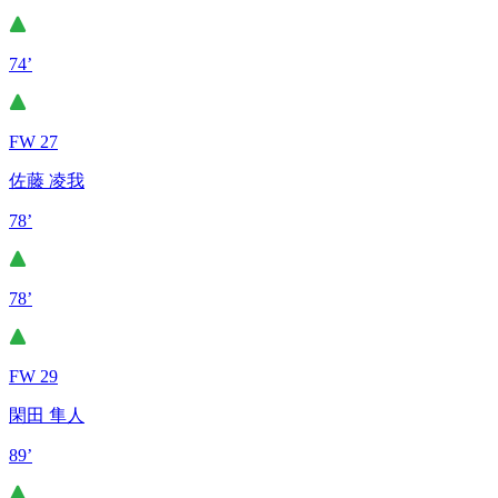
74’
FW 27
佐藤 凌我
78’
78’
FW 29
閑田 隼人
89’