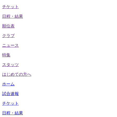
チケット
日程・結果
順位表
クラブ
ニュース
特集
スタッツ
はじめての方へ
ホーム
試合速報
チケット
日程・結果