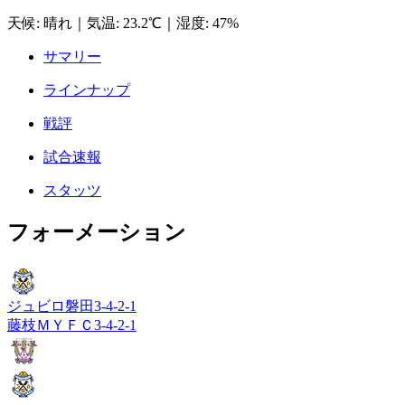
天候
:
晴れ
｜
気温
:
23.2℃
｜
湿度
:
47%
サマリー
ラインナップ
戦評
試合速報
スタッツ
フォーメーション
ジュビロ磐田
3-4-2-1
藤枝ＭＹＦＣ
3-4-2-1