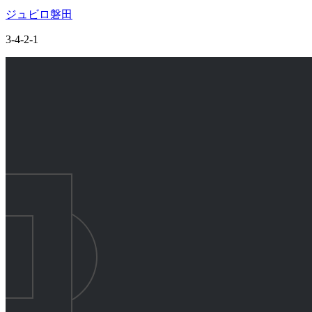
ジュビロ磐田
3-4-2-1