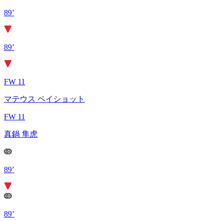
89’
89’
FW 11
マテウス ペイショット
FW 11
真鍋 隼虎
89’
89’