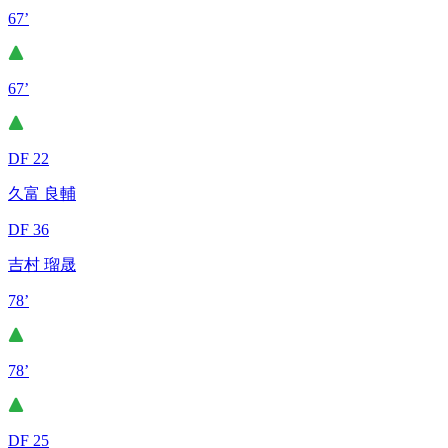
67’
67’
DF 22
久富 良輔
DF 36
吉村 瑠晟
78’
78’
DF 25