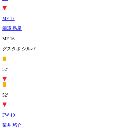
MF 17
岡澤 昂星
MF 16
グスタボ シルバ
52’
52’
FW 10
菊井 悠介