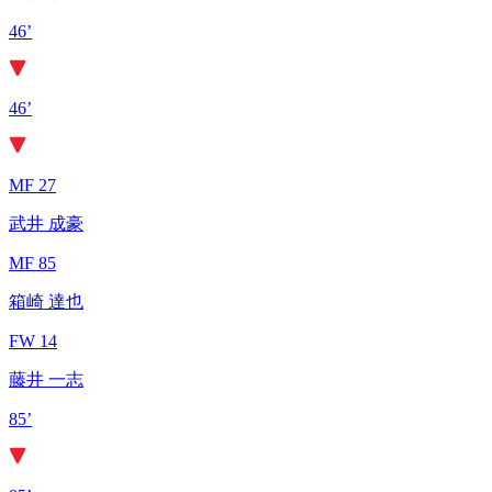
46’
46’
MF 27
武井 成豪
MF 85
箱崎 達也
FW 14
藤井 一志
85’