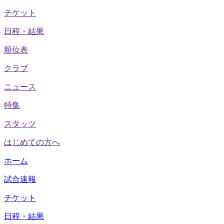
チケット
日程・結果
順位表
クラブ
ニュース
特集
スタッツ
はじめての方へ
ホーム
試合速報
チケット
日程・結果