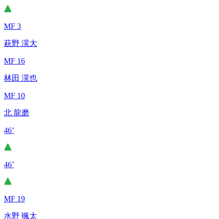
MF 3
萩野 滉大
MF 16
林田 滉也
MF 10
北 龍磨
46’
46’
MF 19
水野 颯太