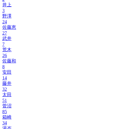
井上
3
野澤
24
佐藤恵
27
武井
7
荒木
26
佐藤和
8
安田
14
藤井
32
太田
51
菅沼
85
箱崎
34
湯岑