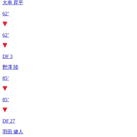
大串 昇平
62’
62’
DF 3
野澤 陸
85’
85’
DF 27
羽田 健人