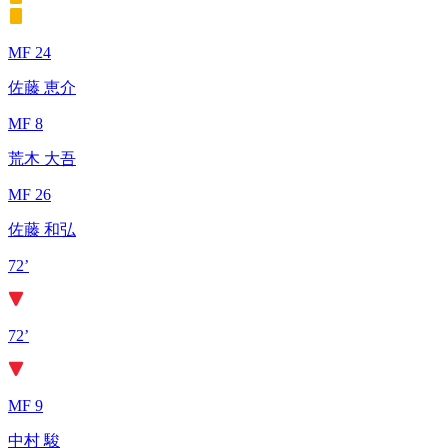
MF 24
佐藤 恵介
MF 8
荒木 大吾
MF 26
佐藤 和弘
72’
72’
MF 9
中村 駿