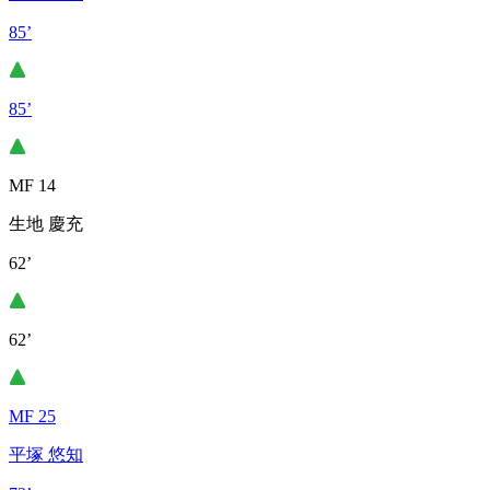
85’
85’
MF 14
生地 慶充
62’
62’
MF 25
平塚 悠知