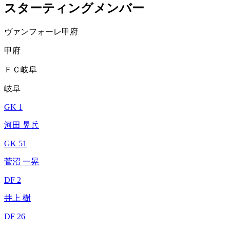
スターティングメンバー
ヴァンフォーレ甲府
甲府
ＦＣ岐阜
岐阜
GK 1
河田 晃兵
GK 51
菅沼 一晃
DF 2
井上 樹
DF 26