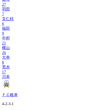
27
羽田
7
文仁柱
6
福田
9
中村
21
横山
26
大串
8
荒木
17
川本
ＦＣ岐阜
4-2-3-1