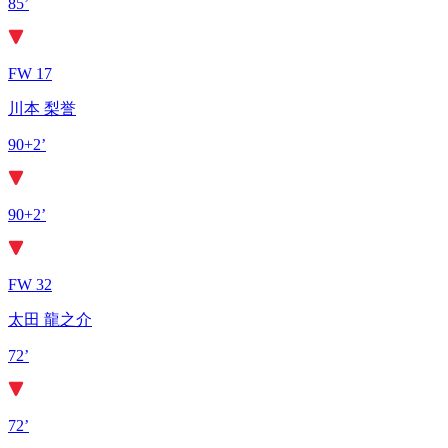
85’
FW 17
川本 梨誉
90+2’
90+2’
FW 32
太田 龍之介
72’
72’