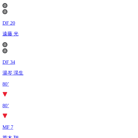
DF 20
遠藤 光
DF 34
湯岑 滉生
80’
80’
MF 7
荒木 翔