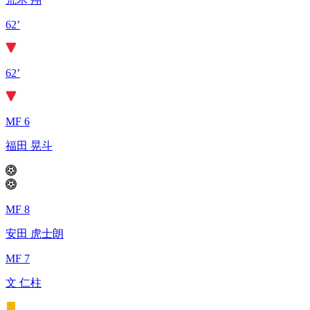
62’
62’
MF 6
福田 晃斗
MF 8
安田 虎士朗
MF 7
文 仁柱