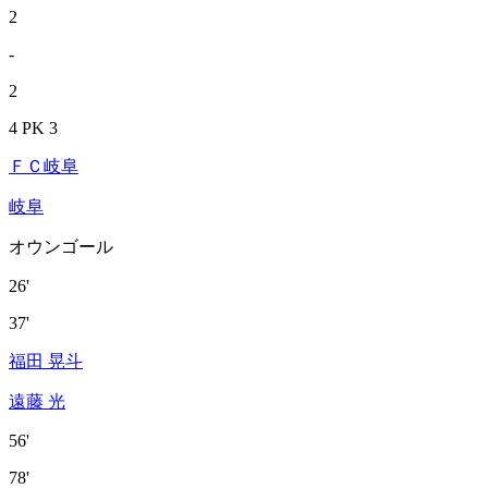
2
-
2
4 PK 3
ＦＣ岐阜
岐阜
オウンゴール
26'
37'
福田 晃斗
遠藤 光
56'
78'