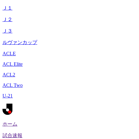
Ｊ１
Ｊ２
Ｊ３
ルヴァンカップ
ACLE
ACL Elite
ACL2
ACL Two
U-21
ホーム
試合速報