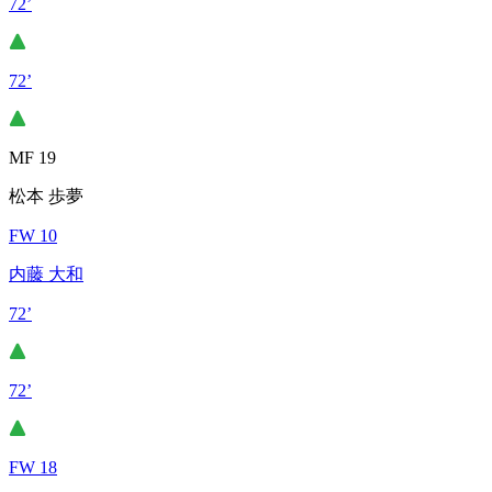
72’
72’
MF 19
松本 歩夢
FW 10
内藤 大和
72’
72’
FW 18