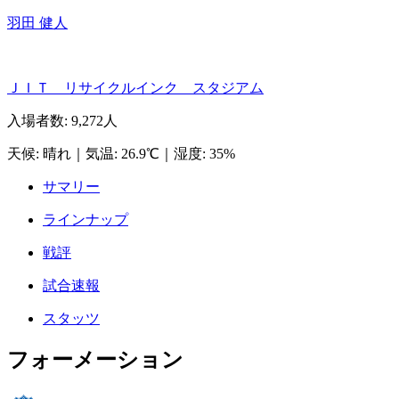
羽田 健人
ＪＩＴ リサイクルインク スタジアム
入場者数
:
9,272人
天候
:
晴れ
｜
気温
:
26.9℃
｜
湿度
:
35%
サマリー
ラインナップ
戦評
試合速報
スタッツ
フォーメーション