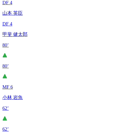
DF 4
山本 英臣
DF 4
甲斐 健太郎
80’
80’
MF 6
小林 岩魚
62’
62’