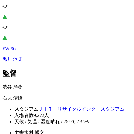
62’
62’
FW 96
黒川 淳史
監督
渋谷 洋樹
石丸 清隆
スタジアム
ＪＩＴ リサイクルインク スタジアム
入場者数
9,272人
天候 / 気温 / 湿度
晴れ / 26.9℃ / 35%
主審
木村 博之