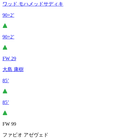
ワッド モハメッドサディキ
90+2’
90+2’
FW 29
大島 康樹
85’
85’
FW 99
ファビオ アゼヴェド