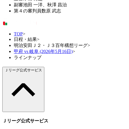
副審
池田 一洋、秋澤 昌治
第４の審判員
数原 武志
TOP
>
日程・結果
>
明治安田Ｊ２・Ｊ３百年構想リーグ
>
甲府 vs 岐阜 (2026年5月16日)
>
ラインナップ
Ｊリーグ公式サービス
Ｊリーグ公式サービス