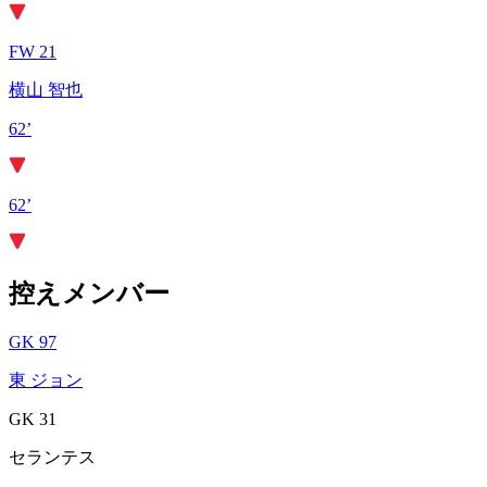
FW 21
横山 智也
62’
62’
控えメンバー
GK 97
東 ジョン
GK 31
セランテス