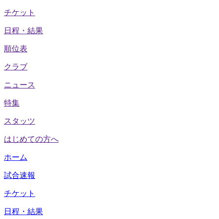
チケット
日程・結果
順位表
クラブ
ニュース
特集
スタッツ
はじめての方へ
ホーム
試合速報
チケット
日程・結果