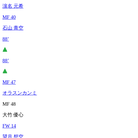
濵名 元希
MF 40
石山 青空
88’
88’
MF 47
オラスンカンミ
MF 48
大竹 優心
FW 14
望月 想空