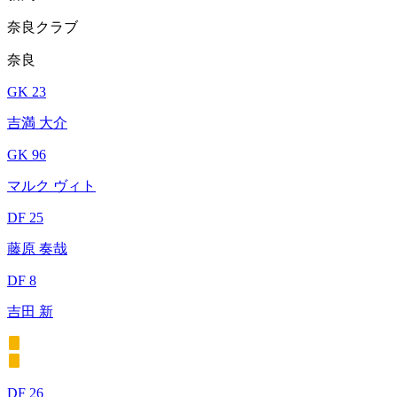
奈良クラブ
奈良
GK 23
吉満 大介
GK 96
マルク ヴィト
DF 25
藤原 奏哉
DF 8
吉田 新
DF 26