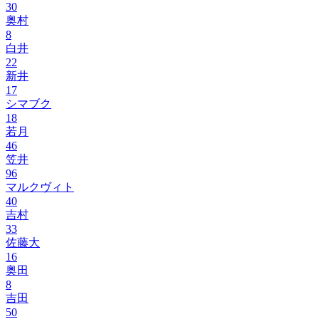
30
奥村
8
白井
22
新井
17
シマブク
18
若月
46
笠井
96
マルクヴィト
40
吉村
33
佐藤大
16
奥田
8
吉田
50