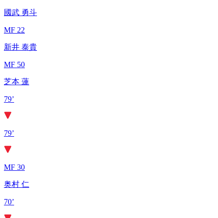
國武 勇斗
MF 22
新井 泰貴
MF 50
芝本 蓮
79’
79’
MF 30
奥村 仁
70’