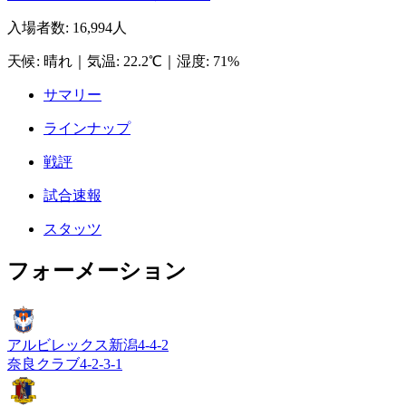
入場者数
:
16,994人
天候
:
晴れ
｜
気温
:
22.2℃
｜
湿度
:
71%
サマリー
ラインナップ
戦評
試合速報
スタッツ
フォーメーション
アルビレックス新潟
4-4-2
奈良クラブ
4-2-3-1