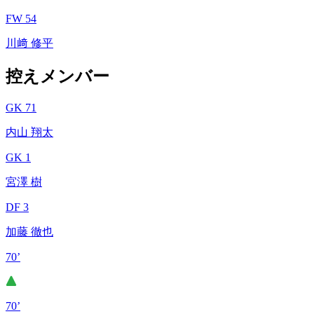
FW 54
川﨑 修平
控えメンバー
GK 71
内山 翔太
GK 1
宮澤 樹
DF 3
加藤 徹也
70’
70’