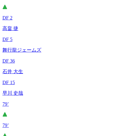
DF 2
高畠 捷
DF 5
舞行龍ジェームズ
DF 36
石井 大生
DF 15
早川 史哉
79’
79’