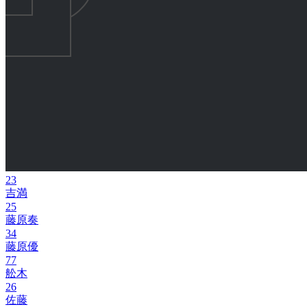
23
吉満
25
藤原奏
34
藤原優
77
舩木
26
佐藤