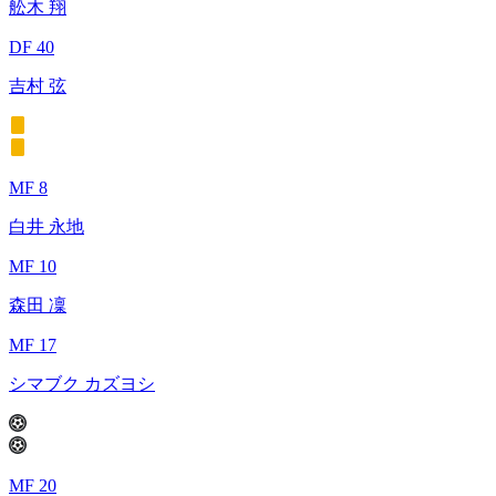
舩木 翔
DF 40
吉村 弦
MF 8
白井 永地
MF 10
森田 凜
MF 17
シマブク カズヨシ
MF 20