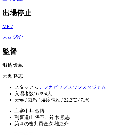
出場停止
MF 7
大西 悠介
監督
船越 優蔵
大黒 将志
スタジアム
デンカビッグスワンスタジアム
入場者数
16,994人
天候 / 気温 / 湿度
晴れ / 22.2℃ / 71%
主審
中井 敏博
副審
道山 悟至、鈴木 規志
第４の審判員
金次 雄之介