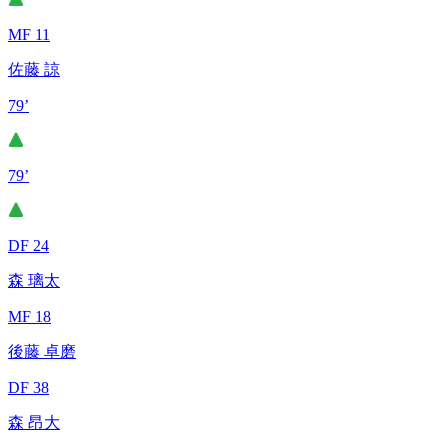
MF 11
佐藤 諒
79’
79’
DF 24
森 璃太
MF 18
後藤 卓磨
DF 38
森 昂大