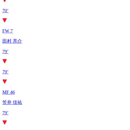
70’
FW 7
田村 亮介
79’
79’
MF 46
笠井 佳祐
79’