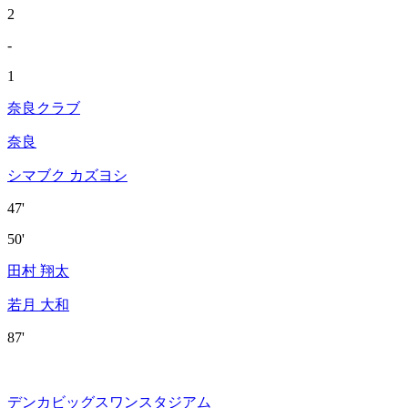
2
-
1
奈良クラブ
奈良
シマブク カズヨシ
47'
50'
田村 翔太
若月 大和
87'
デンカビッグスワンスタジアム