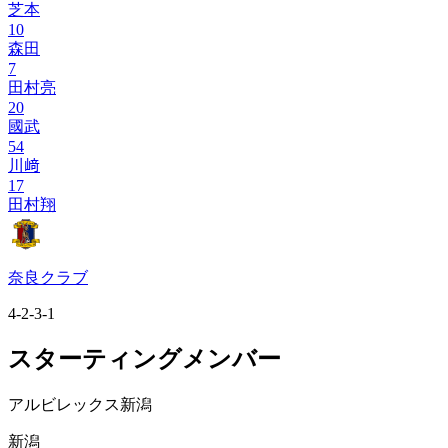
芝本
10
森田
7
田村亮
20
國武
54
川﨑
17
田村翔
奈良クラブ
4-2-3-1
スターティングメンバー
アルビレックス新潟
新潟