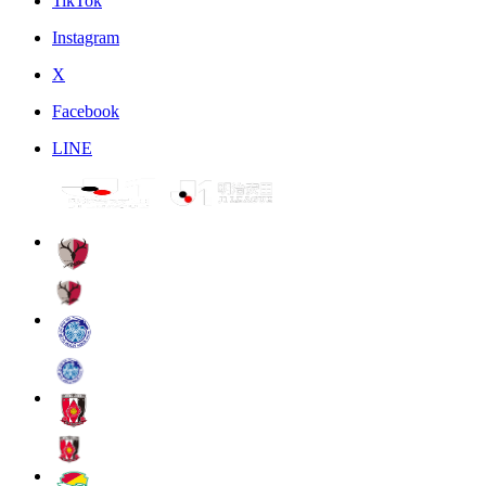
TikTok
Instagram
X
Facebook
LINE