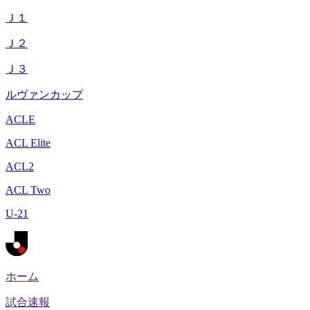
Ｊ１
Ｊ２
Ｊ３
ルヴァンカップ
ACLE
ACL Elite
ACL2
ACL Two
U-21
ホーム
試合速報