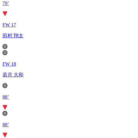
79’
FW 17
田村 翔太
FW 18
若月 大和
88’
88’