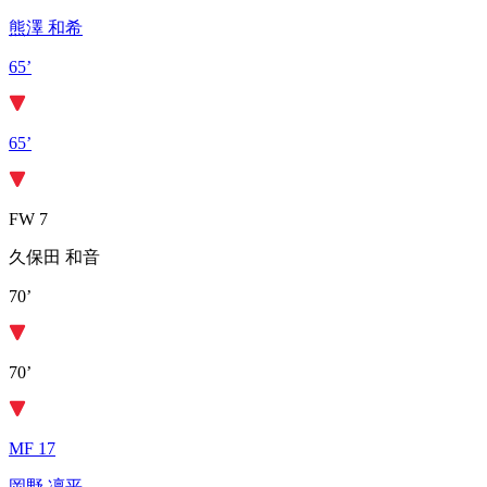
熊澤 和希
65’
65’
FW 7
久保田 和音
70’
70’
MF 17
岡野 凜平