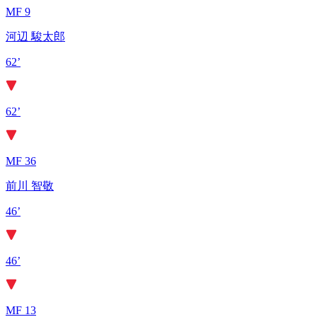
MF 9
河辺 駿太郎
62’
62’
MF 36
前川 智敬
46’
46’
MF 13