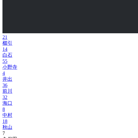
21
櫛引
14
白石
55
小野寺
4
井出
36
前川
32
海口
8
中村
18
秋山
7