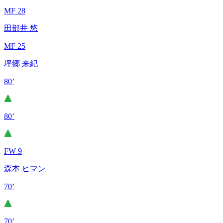
MF 28
田部井 悠
MF 25
坪郷 来紀
80’
80’
FW 9
森本 ヒマン
70’
70’