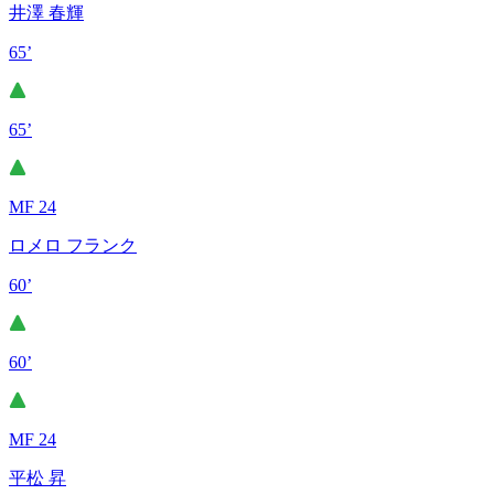
井澤 春輝
65’
65’
MF 24
ロメロ フランク
60’
60’
MF 24
平松 昇