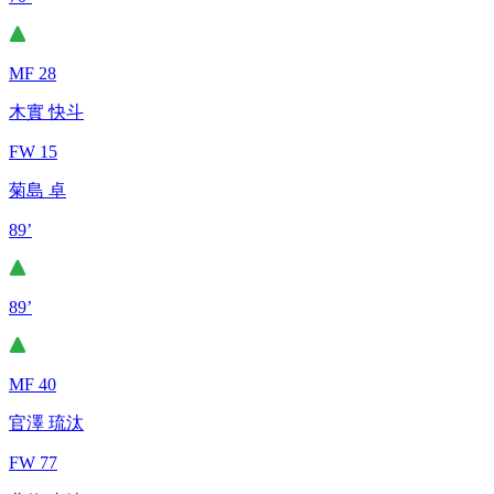
MF 28
木實 快斗
FW 15
菊島 卓
89’
89’
MF 40
官澤 琉汰
FW 77