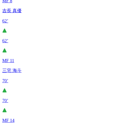
MF 8
吉長 真優
62’
62’
MF 11
三宅 海斗
70’
70’
MF 14