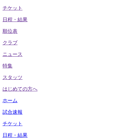
チケット
日程・結果
順位表
クラブ
ニュース
特集
スタッツ
はじめての方へ
ホーム
試合速報
チケット
日程・結果