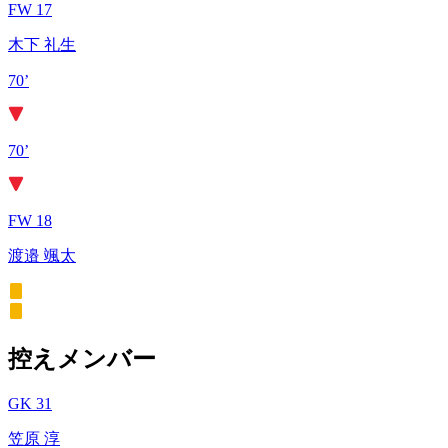
FW 17
木下 礼生
70’
70’
FW 18
渡邉 颯太
控えメンバー
GK 31
笠原 淳