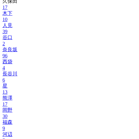
久保田
17
木下
10
人見
39
谷口
2
奈良坂
96
西袋
4
長谷川
6
星
13
熊澤
17
岡野
30
福森
9
河辺