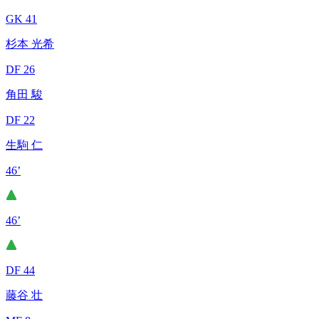
GK 41
杉本 光希
DF 26
角田 駿
DF 22
生駒 仁
46’
46’
DF 44
藤谷 壮