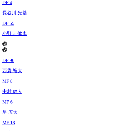
DF 4
長谷川 光基
DF 55
小野寺 健也
DF 96
西袋 裕太
MF 8
中村 健人
MF 6
星 広太
MF 18