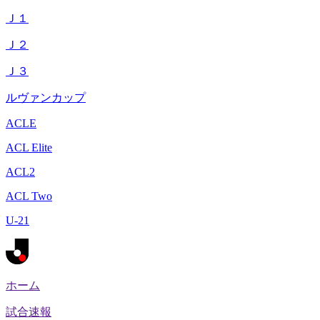
Ｊ１
Ｊ２
Ｊ３
ルヴァンカップ
ACLE
ACL Elite
ACL2
ACL Two
U-21
ホーム
試合速報