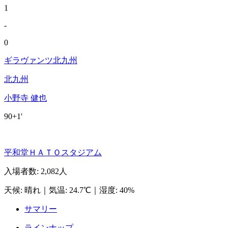
1
-
0
ギラヴァンツ北九州
北九州
小野寺 健也
90+1'
平和堂ＨＡＴＯスタジアム
入場者数
:
2,082人
天候
:
晴れ
｜
気温
:
24.7℃
｜
湿度
:
40%
サマリー
ラインナップ