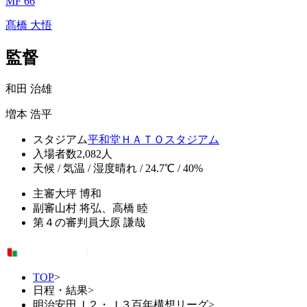
MF 66
髙橋 大悟
監督
和田 治雄
増本 浩平
スタジアム
平和堂ＨＡＴＯスタジアム
入場者数
2,082人
天候 / 気温 / 湿度
晴れ / 24.7℃ / 40%
主審
大坪 博和
副審
山村 将弘、高橋 睦
第４の審判員
大原 謙哉
TOP
>
日程・結果
>
明治安田Ｊ２・Ｊ３百年構想リーグ
>