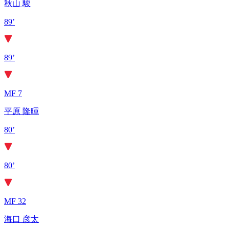
秋山 駿
89’
89’
MF 7
平原 隆暉
80’
80’
MF 32
海口 彦太