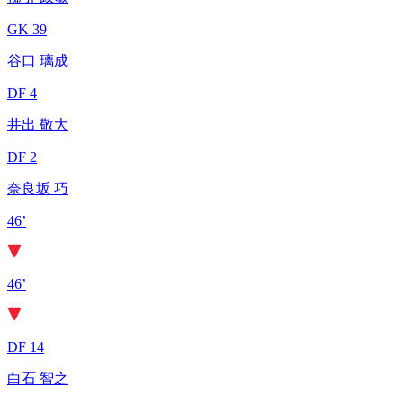
GK 39
谷口 璃成
DF 4
井出 敬大
DF 2
奈良坂 巧
46’
46’
DF 14
白石 智之