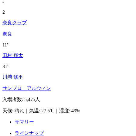
-
2
奈良クラブ
奈良
11'
田村 翔太
31'
川﨑 修平
サンプロ アルウィン
入場者数
:
5,475人
天候
:
晴れ
｜
気温
:
27.5℃
｜
湿度
:
49%
サマリー
ラインナップ