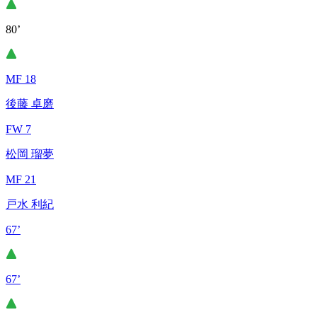
80’
MF 18
後藤 卓磨
FW 7
松岡 瑠夢
MF 21
戸水 利紀
67’
67’