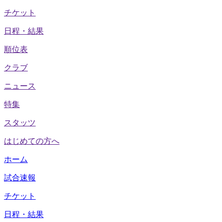
チケット
日程・結果
順位表
クラブ
ニュース
特集
スタッツ
はじめての方へ
ホーム
試合速報
チケット
日程・結果