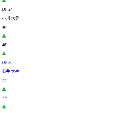
DF 24
小川 大貴
46’
46’
DF 36
石井 大生
77’
77’