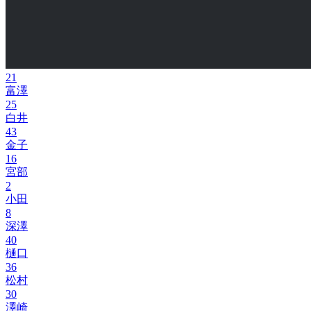
21
富澤
25
白井
43
金子
16
宮部
2
小田
8
深澤
40
樋口
36
松村
30
澤崎