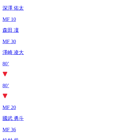
深澤 佑太
MF 10
森田 凜
MF 30
澤崎 凌大
80’
80’
MF 20
國武 勇斗
MF 36