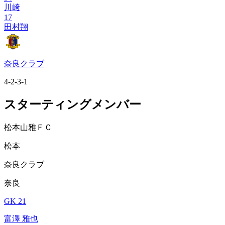
川﨑
17
田村翔
奈良クラブ
4-2-3-1
スターティングメンバー
松本山雅ＦＣ
松本
奈良クラブ
奈良
GK 21
富澤 雅也