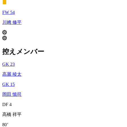
FW 54
川﨑 修平
控えメンバー
GK 23
高麗 稜太
GK 15
岡田 慎司
DF 4
高橋 祥平
80’