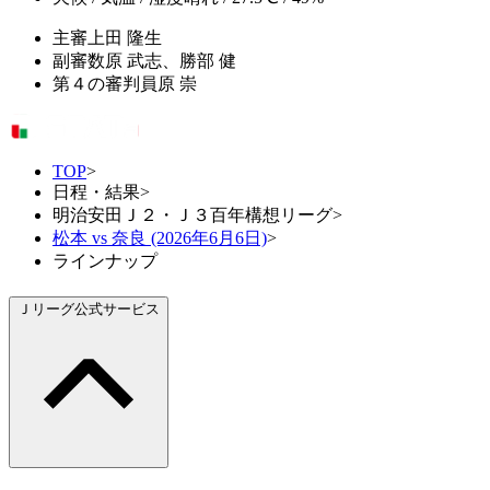
主審
上田 隆生
副審
数原 武志、勝部 健
第４の審判員
原 崇
TOP
>
日程・結果
>
明治安田Ｊ２・Ｊ３百年構想リーグ
>
松本 vs 奈良 (2026年6月6日)
>
ラインナップ
Ｊリーグ公式サービス