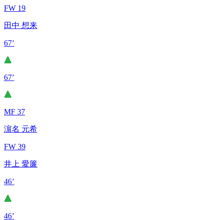
FW 19
田中 想来
67’
67’
MF 37
濵名 元希
FW 39
井上 愛簾
46’
46’