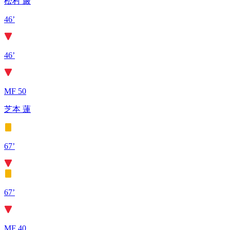
松村 厳
46’
46’
MF 50
芝本 蓮
67’
67’
MF 40