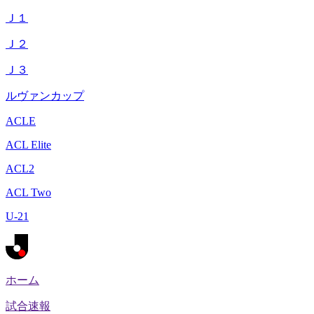
Ｊ１
Ｊ２
Ｊ３
ルヴァンカップ
ACLE
ACL Elite
ACL2
ACL Two
U-21
ホーム
試合速報