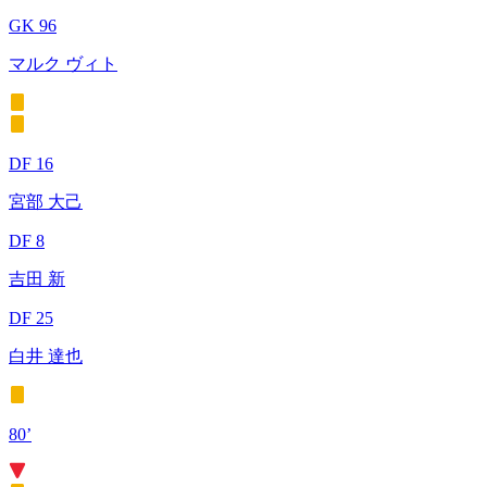
GK 96
マルク ヴィト
DF 16
宮部 大己
DF 8
吉田 新
DF 25
白井 達也
80’