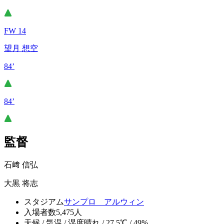
FW 14
望月 想空
84’
84’
監督
石﨑 信弘
大黒 将志
スタジアム
サンプロ アルウィン
入場者数
5,475人
天候 / 気温 / 湿度
晴れ / 27.5℃ / 49%