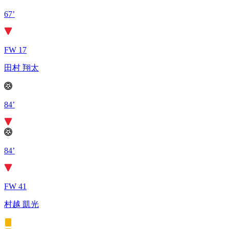
67’
FW 17
田村 翔太
84’
84’
FW 41
村越 凱光