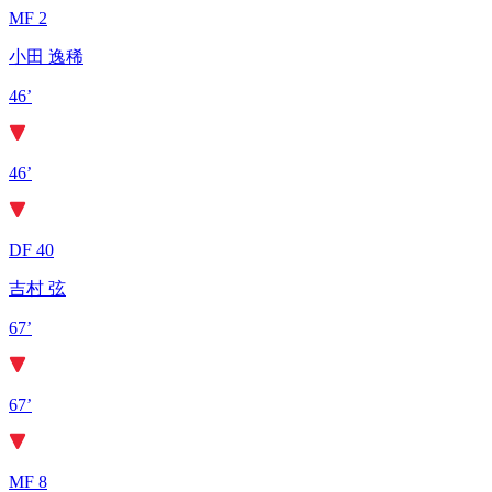
MF 2
小田 逸稀
46’
46’
DF 40
吉村 弦
67’
67’
MF 8