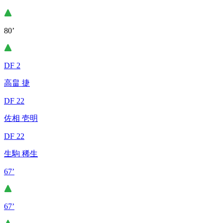
80’
DF 2
高畠 捷
DF 22
佐相 壱明
DF 22
生駒 稀生
67’
67’