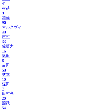
41
村越
9
加藤
96
マルクヴィト
40
吉村
33
佐藤大
16
奥田
8
吉田
50
芝本
10
森田
7
田村亮
20
國武
54