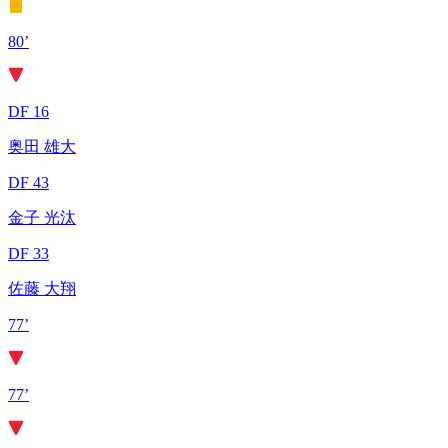
80’
DF 16
奥田 雄大
DF 43
金子 光汰
DF 33
佐藤 大翔
77’
77’