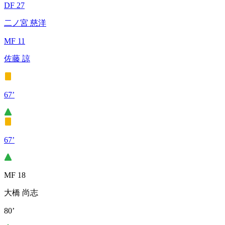
DF 27
二ノ宮 慈洋
MF 11
佐藤 諒
67’
67’
MF 18
大橋 尚志
80’