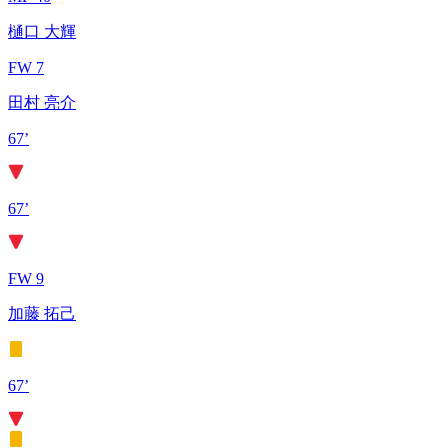
樋口 大輝
FW 7
田村 亮介
67’
67’
FW 9
加藤 拓己
67’