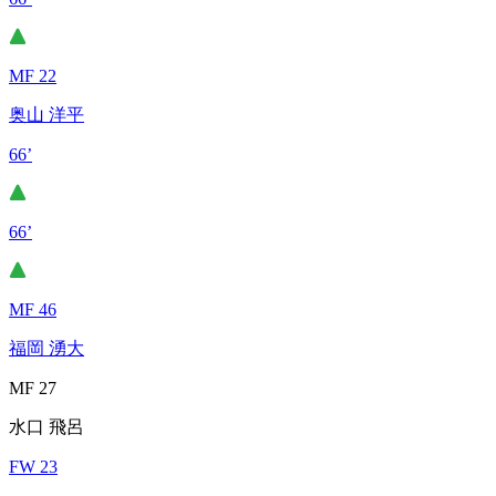
MF 22
奥山 洋平
66’
66’
MF 46
福岡 湧大
MF 27
水口 飛呂
FW 23