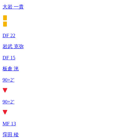
大岩 一貴
DF 22
岩武 克弥
DF 15
板倉 洸
90+2’
90+2’
MF 13
窪田 稜