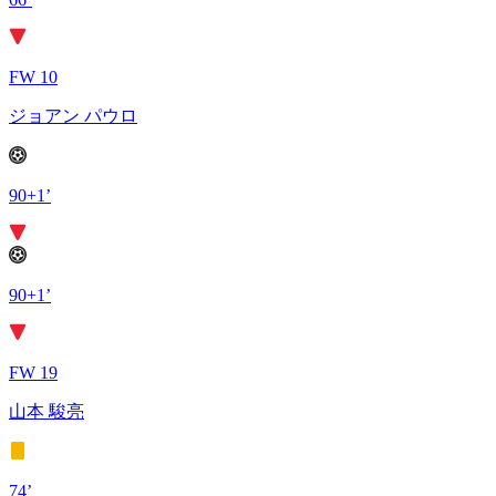
FW 10
ジョアン パウロ
90+1’
90+1’
FW 19
山本 駿亮
74’