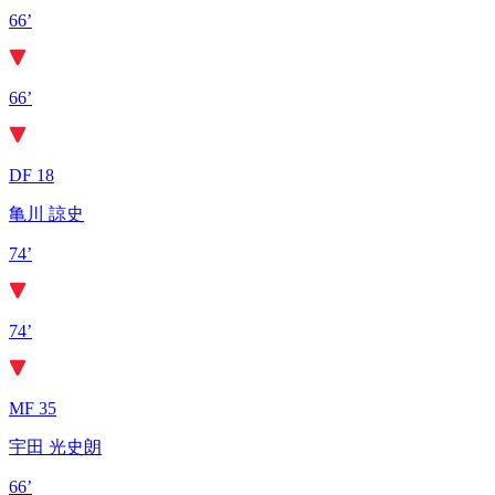
66’
66’
DF 18
亀川 諒史
74’
74’
MF 35
宇田 光史朗
66’