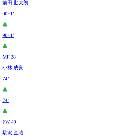
前田 勘太朗
90+1’
90+1’
MF 28
小林 成豪
74’
74’
FW 49
駒沢 直哉