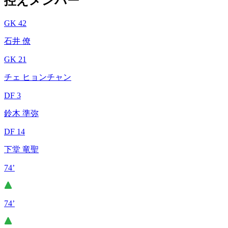
控えメンバー
GK 42
石井 僚
GK 21
チェ ヒョンチャン
DF 3
鈴木 準弥
DF 14
下堂 竜聖
74’
74’