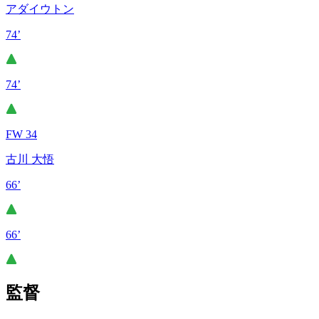
アダイウトン
74’
74’
FW 34
古川 大悟
66’
66’
監督