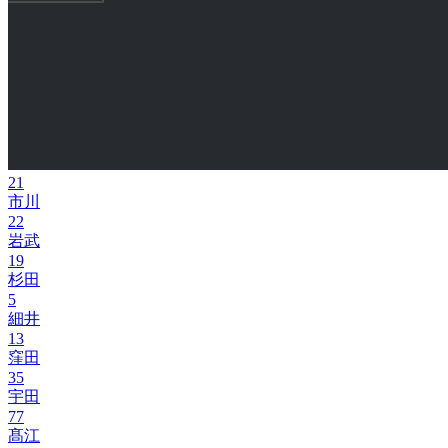
21
市川
22
岩武
19
杉田
5
細井
13
窪田
35
宇田
77
髙江