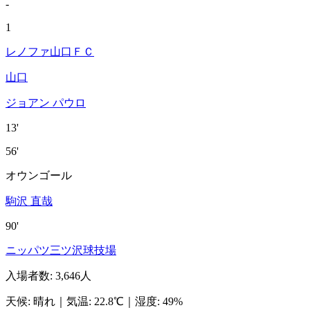
-
1
レノファ山口ＦＣ
山口
ジョアン パウロ
13'
56'
オウンゴール
駒沢 直哉
90'
ニッパツ三ツ沢球技場
入場者数
:
3,646人
天候
:
晴れ
｜
気温
:
22.8℃
｜
湿度
:
49%