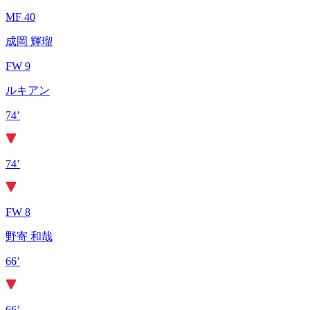
MF 40
成岡 輝瑠
FW 9
ルキアン
74’
74’
FW 8
野寄 和哉
66’
66’