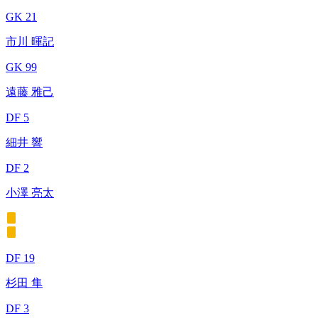
GK 21
市川 暉記
GK 99
遠藤 雅己
DF 5
細井 響
DF 2
小澤 亮太
DF 19
杉田 隼
DF 3