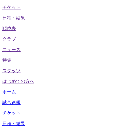
チケット
日程・結果
順位表
クラブ
ニュース
特集
スタッツ
はじめての方へ
ホーム
試合速報
チケット
日程・結果