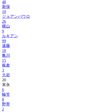
48
新保
10
ジョアンパウロ
26
横山
9
ルキアン
99
遠藤
18
亀川
15
板倉
3
大岩
20
末永
6
輪笠
8
野寄
2