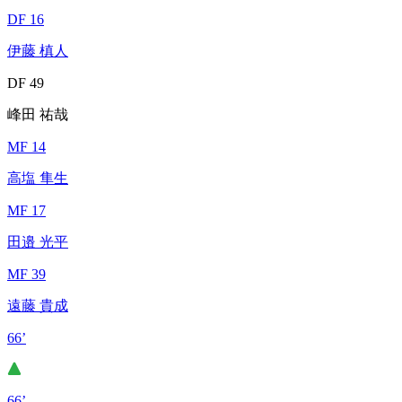
DF 16
伊藤 槙人
DF 49
峰田 祐哉
MF 14
高塩 隼生
MF 17
田邉 光平
MF 39
遠藤 貴成
66’
66’