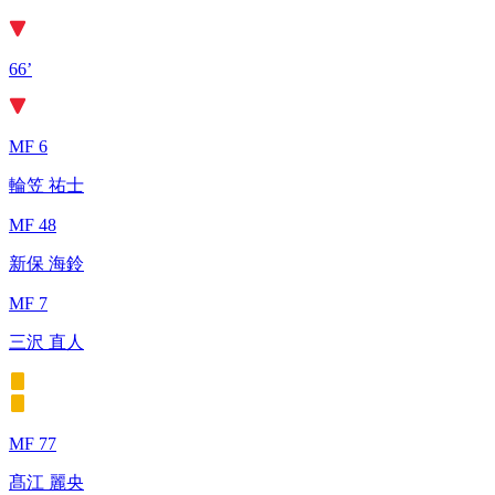
66’
MF 6
輪笠 祐士
MF 48
新保 海鈴
MF 7
三沢 直人
MF 77
髙江 麗央