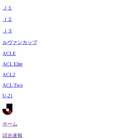
Ｊ１
Ｊ２
Ｊ３
ルヴァンカップ
ACLE
ACL Elite
ACL2
ACL Two
U-21
ホーム
試合速報