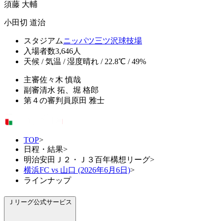
須藤 大輔
小田切 道治
スタジアム
ニッパツ三ツ沢球技場
入場者数
3,646人
天候 / 気温 / 湿度
晴れ / 22.8℃ / 49%
主審
佐々木 慎哉
副審
清水 拓、堀 格郎
第４の審判員
原田 雅士
TOP
>
日程・結果
>
明治安田Ｊ２・Ｊ３百年構想リーグ
>
横浜FC vs 山口 (2026年6月6日)
>
ラインナップ
Ｊリーグ公式サービス