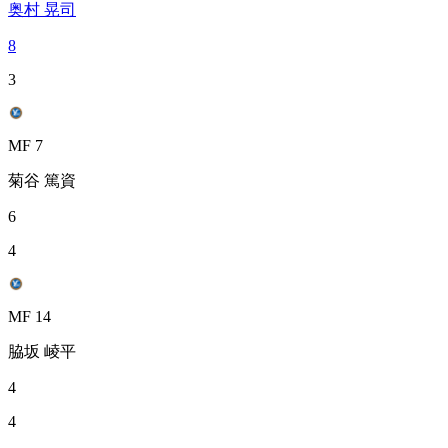
奥村 晃司
8
3
MF 7
菊谷 篤資
6
4
MF 14
脇坂 崚平
4
4