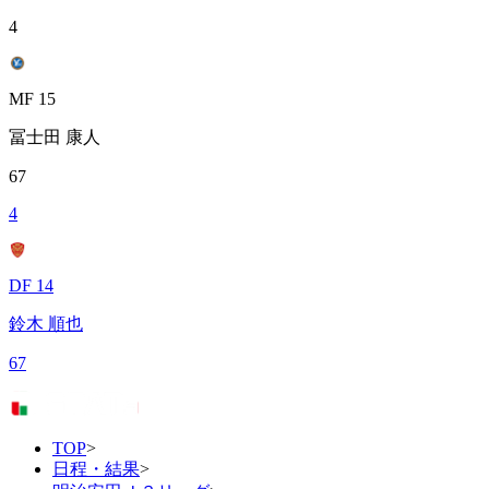
4
MF 15
冨士田 康人
67
4
DF 14
鈴木 順也
67
TOP
>
日程・結果
>