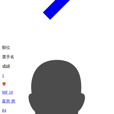
順位
選手名
成績
1
MF 10
富所 悠
84