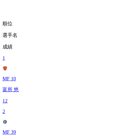
順位
選手名
成績
1
MF 10
富所 悠
12
2
MF 39