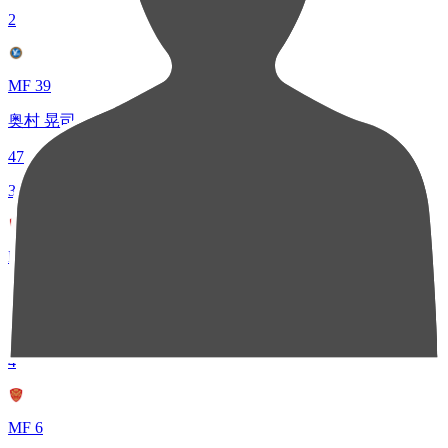
2
MF 39
奥村 晃司
47
3
DF 22
上原 牧人
44
4
MF 6