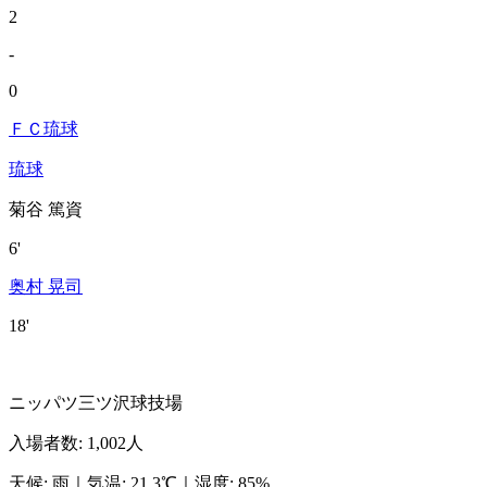
2
-
0
ＦＣ琉球
琉球
菊谷 篤資
6'
奥村 晃司
18'
ニッパツ三ツ沢球技場
入場者数
:
1,002人
天候
:
雨
｜
気温
:
21.3℃
｜
湿度
:
85%