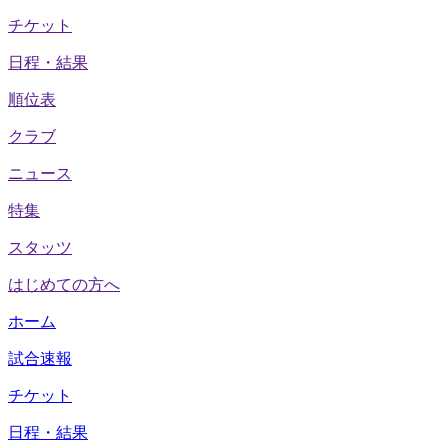
チケット
日程・結果
順位表
クラブ
ニュース
特集
スタッツ
はじめての方へ
ホーム
試合速報
チケット
日程・結果