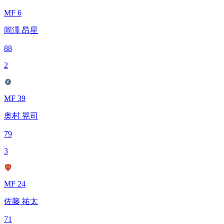
MF 6
岡澤 昂星
88
2
MF 39
奥村 晃司
79
3
MF 24
佐藤 祐太
71