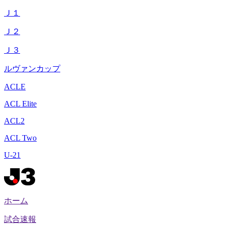
Ｊ１
Ｊ２
Ｊ３
ルヴァンカップ
ACLE
ACL Elite
ACL2
ACL Two
U-21
ホーム
試合速報