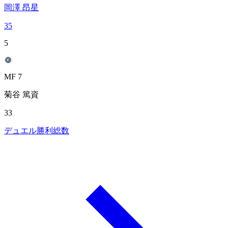
岡澤 昂星
35
5
MF 7
菊谷 篤資
33
デュエル勝利総数