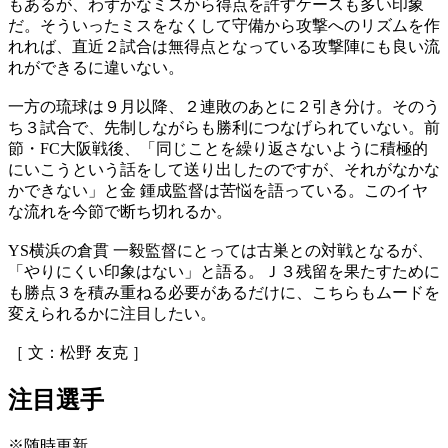
もあるが、わずかなミスから得点を許すケースも多い印象
だ。そういったミスをなくして守備から攻撃へのリズムを作
れれば、直近２試合は無得点となっている攻撃陣にも良い流
れができるに違いない。
一方の琉球は９月以降、２連敗のあとに２引き分け。そのう
ち３試合で、先制しながらも勝利につなげられていない。前
節・FC大阪戦後、「同じことを繰り返さないように積極的
にいこうという話をして送り出したのですが、それがなかな
かできない」と金 鍾成監督は苦悩を語っている。このイヤ
な流れを今節で断ち切れるか。
YS横浜の倉貫 一毅監督にとっては古巣との対戦となるが、
「やりにくい印象はない」と語る。Ｊ３残留を果たすために
も勝点３を積み重ねる必要があるだけに、こちらもムードを
変えられるかに注目したい。
［ 文：松野 友克 ］
注目選手
※随時更新