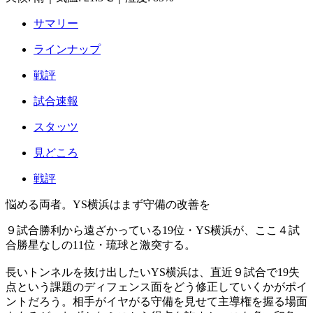
サマリー
ラインナップ
戦評
試合速報
スタッツ
見どころ
戦評
悩める両者。YS横浜はまず守備の改善を
９試合勝利から遠ざかっている19位・YS横浜が、ここ４試
合勝星なしの11位・琉球と激突する。
長いトンネルを抜け出したいYS横浜は、直近９試合で19失
点という課題のディフェンス面をどう修正していくかがポイ
ントだろう。相手がイヤがる守備を見せて主導権を握る場面