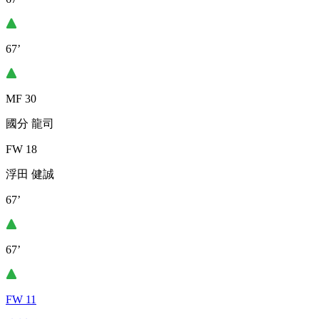
67’
MF 30
國分 龍司
FW 18
浮田 健誠
67’
67’
FW 11