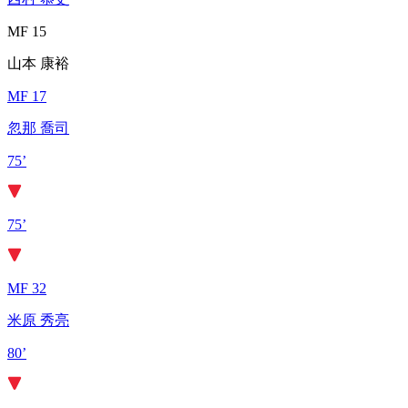
MF 15
山本 康裕
MF 17
忽那 喬司
75’
75’
MF 32
米原 秀亮
80’