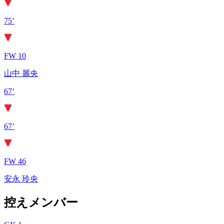
75’
FW 10
山中 麗央
67’
67’
FW 46
安永 玲央
控えメンバー