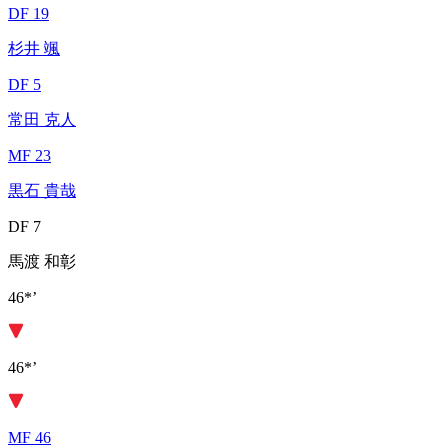
DF 19
杉井 颯
DF 5
常田 克人
MF 23
黒石 貴哉
DF 7
馬渡 和彰
46*’
46*’
MF 46