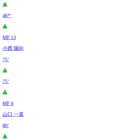
46*’
MF 13
小西 陽向
75’
75’
MF 6
山口 一真
80’