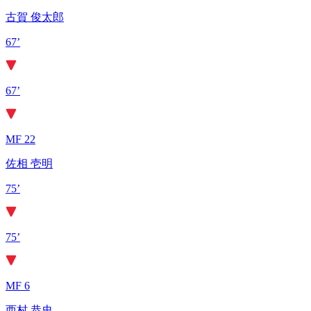
古賀 俊太郎
67’
67’
MF 22
佐相 壱明
75’
75’
MF 6
西村 恭史