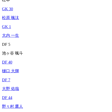
GK 30
松原 颯汰
GK 1
大内 一生
DF 5
池ヶ谷 颯斗
DF 40
樋口 大輝
DF 7
大野 佑哉
DF 44
野々村 鷹人