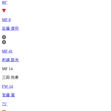
80’
MF 8
近藤 貴司
MF 41
村越 凱光
MF 14
三田 尚希
FW 14
安藤 翼
75’