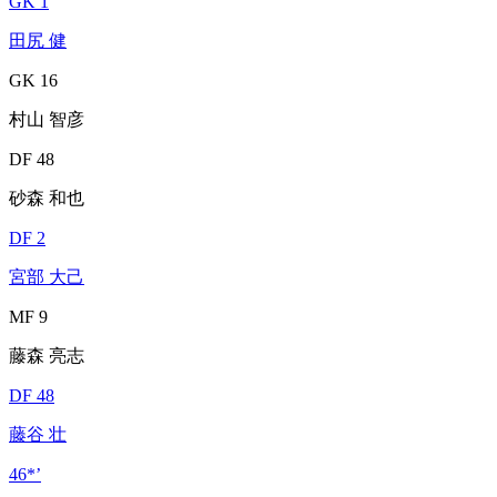
GK 1
田尻 健
GK 16
村山 智彦
DF 48
砂森 和也
DF 2
宮部 大己
MF 9
藤森 亮志
DF 48
藤谷 壮
46*’