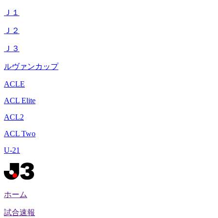
Ｊ１
Ｊ２
Ｊ３
ルヴァンカップ
ACLE
ACL Elite
ACL2
ACL Two
U-21
ホーム
試合速報