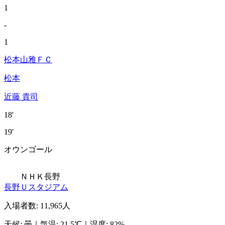
1
-
1
松本山雅ＦＣ
松本
近藤 貴司
18'
19'
オウンゴール
ＮＨＫ長野
長野Ｕスタジアム
入場者数
:
11,965人
天候
:
曇
｜
気温
:
21.5℃
｜
湿度
:
82%