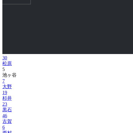
30
松原
5
池ヶ谷
7
大野
19
杉井
23
黒石
46
古賀
6
西村