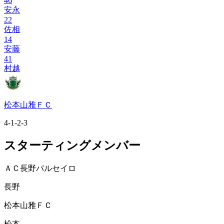
46
安永
22
佐相
14
安藤
41
村越
松本山雅ＦＣ
4-1-2-3
スターティングメンバー
ＡＣ長野パルセイロ
長野
松本山雅ＦＣ
松本