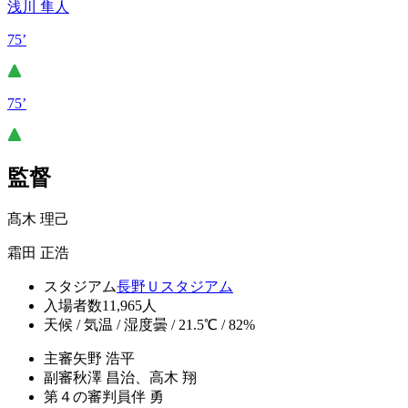
浅川 隼人
75’
75’
監督
髙木 理己
霜田 正浩
スタジアム
長野Ｕスタジアム
入場者数
11,965人
天候 / 気温 / 湿度
曇 / 21.5℃ / 82%
主審
矢野 浩平
副審
秋澤 昌治、高木 翔
第４の審判員
伴 勇