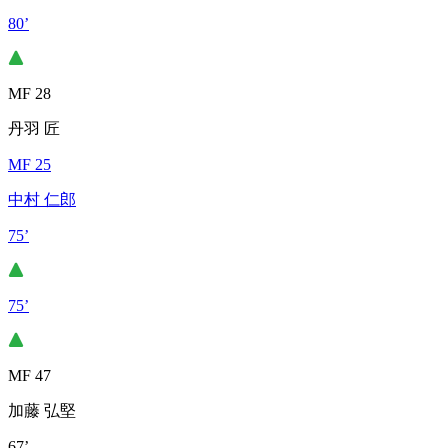
80’
MF 28
丹羽 匠
MF 25
中村 仁郎
75’
75’
MF 47
加藤 弘堅
67’