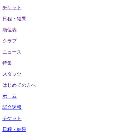
チケット
日程・結果
順位表
クラブ
ニュース
特集
スタッツ
はじめての方へ
ホーム
試合速報
チケット
日程・結果