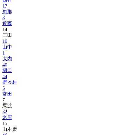
17
忽那
8
近藤
14
三田
10
山中
1
大内
40
樋口
44
野々村
5
常田
7
馬渡
32
米原
15
山本康