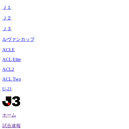
Ｊ１
Ｊ２
Ｊ３
ルヴァンカップ
ACLE
ACL Elite
ACL2
ACL Two
U-21
ホーム
試合速報