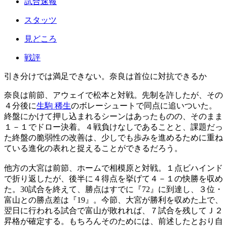
試合速報
スタッツ
見どころ
戦評
引き分けでは満足できない。奈良は首位に対抗できるか
奈良は前節、アウェイで松本と対戦。先制を許したが、その
４分後に
生駒 稀生
のボレーシュートで同点に追いついた。
終盤にかけて押し込まれるシーンはあったものの、そのまま
１－１でドロー決着。４戦負けなしであることと、課題だっ
た終盤の脆弱性の改善は、少しでも歩みを進めるために重ね
ている進化の表れと捉えることができるだろう。
他方の大宮は前節、ホームで相模原と対戦。１点ビハインド
で折り返したが、後半に４得点を挙げて４－１の快勝を収め
た。30試合を終えて、勝点はすでに『72』に到達し、３位・
富山との勝点差は『19』。今節、大宮が勝利を収めた上で、
翌日に行われる試合で富山が敗れれば、７試合を残してＪ２
昇格が確定する。もちろんそのためには、前述したとおり自