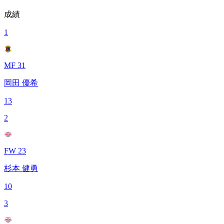
成績
1
MF 31
岡田 優希
13
2
FW 23
杉本 健勇
10
3