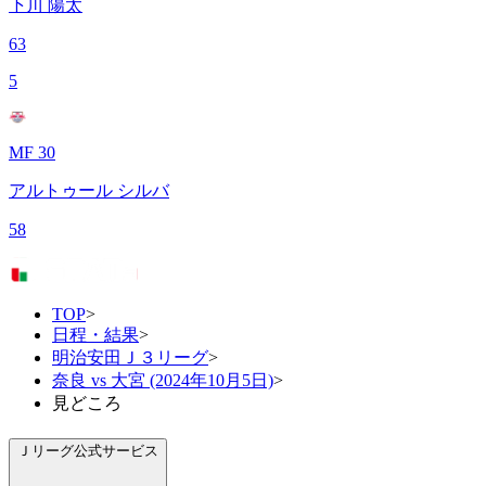
下川 陽太
63
5
MF 30
アルトゥール シルバ
58
TOP
>
日程・結果
>
明治安田Ｊ３リーグ
>
奈良 vs 大宮 (2024年10月5日)
>
見どころ
Ｊリーグ公式サービス