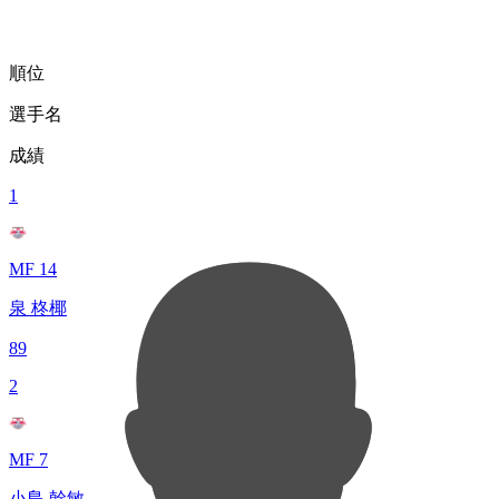
順位
選手名
成績
1
MF 14
泉 柊椰
89
2
MF 7
小島 幹敏