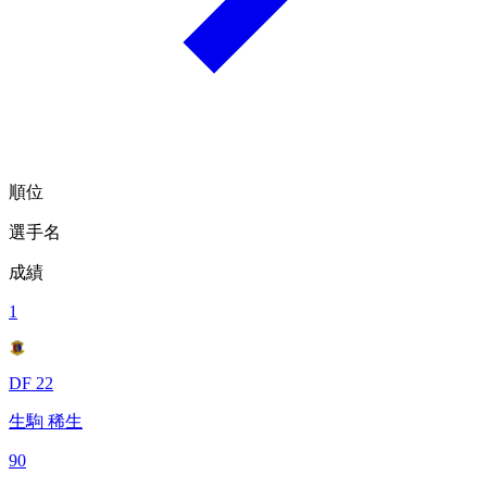
順位
選手名
成績
1
DF 22
生駒 稀生
90