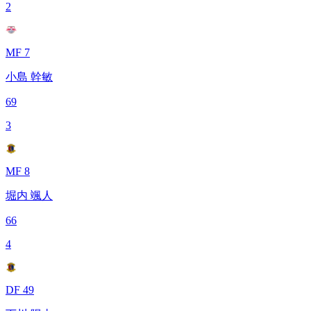
2
MF 7
小島 幹敏
69
3
MF 8
堀内 颯人
66
4
DF 49