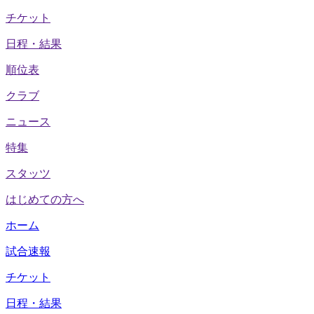
チケット
日程・結果
順位表
クラブ
ニュース
特集
スタッツ
はじめての方へ
ホーム
試合速報
チケット
日程・結果