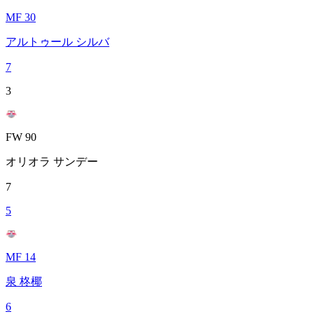
MF 30
アルトゥール シルバ
7
3
FW 90
オリオラ サンデー
7
5
MF 14
泉 柊椰
6