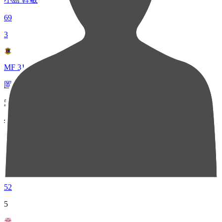
69
3
MF 31
岡田 優希
54
4
FW 23
杉本 健勇
52
5