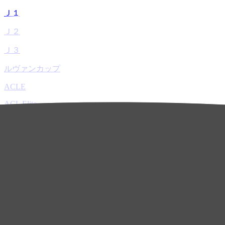
Ｊ１
Ｊ２
Ｊ３
ルヴァンカップ
ACLE
ACL Elite
ACL2
ACL Two
U-21
ホーム
試合速報