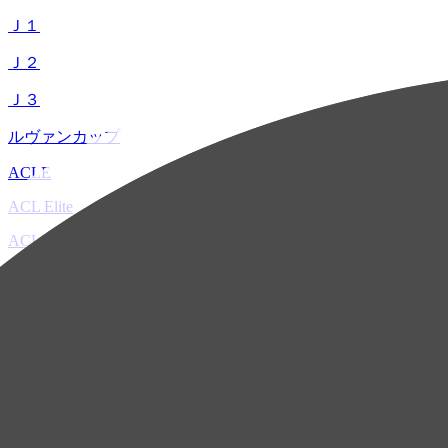
Ｊ１
Ｊ２
Ｊ３
ルヴァンカップ
ACLE
ACL Elite
ACL2
ACL Two
U-21
ホーム
試合速報