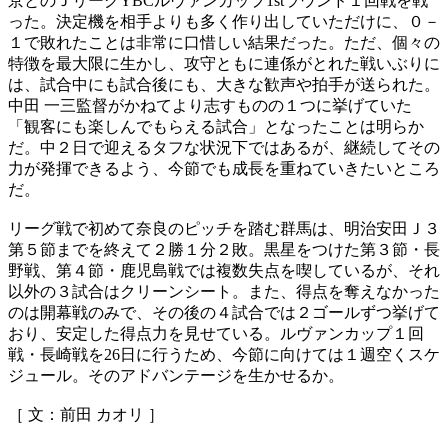
京とのＪリーグYBCルヴァンカップ1stラウンド１回戦を戦
った。決定機を相手よりも多く作り出していただけに、０－
１で敗れたことは非常に口惜しい結果だった。ただ、個々の
特徴を最大限に生かし、攻守ともに連係がとれた戦いぶりに
は、試合中にも試合後にも、大きな歓声や拍手が送られた。
中田 一三監督がかねてより志すものの１つに挙げていた
「観客にも楽しんでもらえる試合」となったことは明らか
だ。中２日で迎えるタフな状況下ではあるが、継続してその
力が発揮できるよう、今節でも成長を重ねていきたいところ
だ。
リーグ戦で初めて奈良のピッチを踏む群馬は、明治安田Ｊ３
第５節までを終えて２勝１分２敗。黒星をつけた第３節・長
野戦、第４節・鹿児島戦では複数失点を喫しているが、それ
以外の３試合はクリーンシート。また、得点を奪えなかった
のは開幕戦のみで、その後の４試合では２ゴールずつ挙げて
おり、安定した得点力を見せている。ルヴァンカップ１回
戦・長崎戦を26日に行うため、今節に向けては１週空くスケ
ジュール。そのアドバンテージを生かせるか。
［ 文：前田 カオリ ］