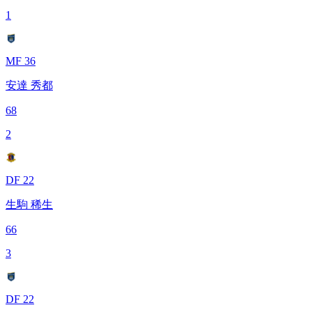
1
MF 36
安達 秀都
68
2
DF 22
生駒 稀生
66
3
DF 22