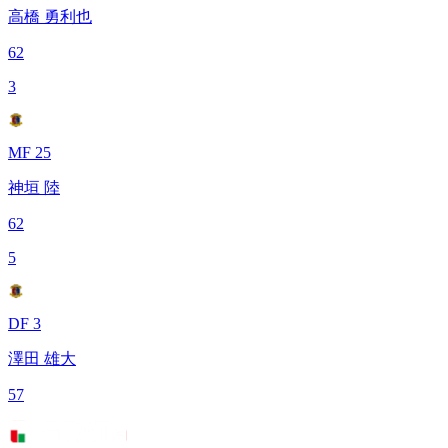
高橋 勇利也
62
3
MF 25
神垣 陸
62
5
DF 3
澤田 雄大
57