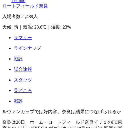
Lemino
ロートフィールド奈良
入場者数
:
1,489人
天候
:
晴
｜
気温
:
23.6℃
｜
湿度
:
23%
サマリー
ラインナップ
戦評
試合速報
スタッツ
見どころ
戦評
ルヴァンカップでは好内容。奈良は結果につなげられるか
奈良は20日、ホーム・ロートフィールド奈良でＪ１のFC東