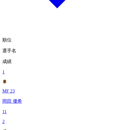
順位
選手名
成績
1
MF 23
岡田 優希
11
2