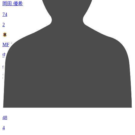
岡田 優希
74
2
MF 14
中島 賢星
49
3
MF 7
西村 恭史
48
4