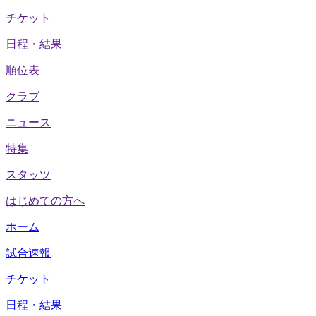
チケット
日程・結果
順位表
クラブ
ニュース
特集
スタッツ
はじめての方へ
ホーム
試合速報
チケット
日程・結果