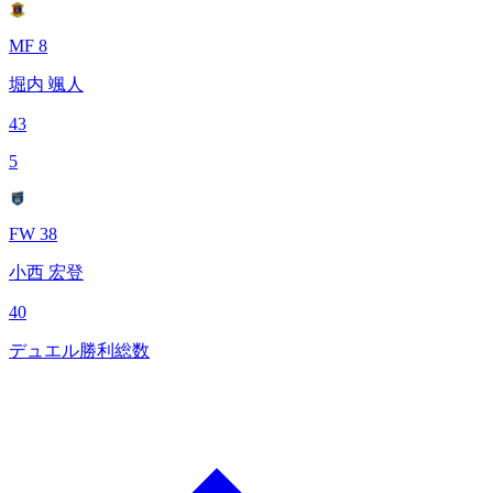
MF 8
堀内 颯人
43
5
FW 38
小西 宏登
40
デュエル勝利総数