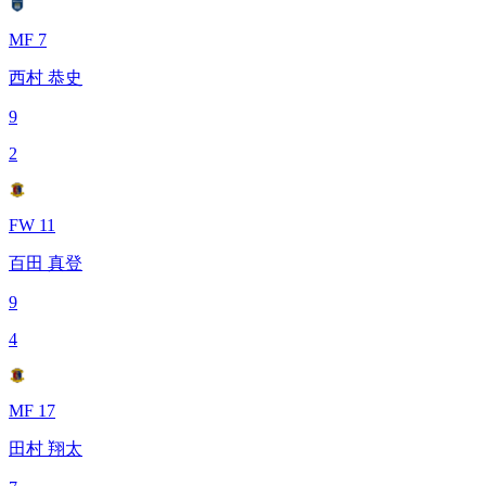
MF 7
西村 恭史
9
2
FW 11
百田 真登
9
4
MF 17
田村 翔太