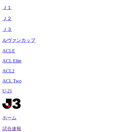
Ｊ１
Ｊ２
Ｊ３
ルヴァンカップ
ACLE
ACL Elite
ACL2
ACL Two
U-21
ホーム
試合速報