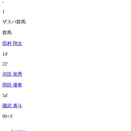
-
1
ザスパ群馬
群馬
田村 翔太
14'
22'
河田 篤秀
岡田 優希
54'
國武 勇斗
90+3'