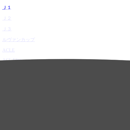
Ｊ１
Ｊ２
Ｊ３
ルヴァンカップ
ACLE
ACL Elite
ACL2
ACL Two
U-21
ホーム
試合速報