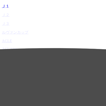
Ｊ１
Ｊ２
Ｊ３
ルヴァンカップ
ACLE
ACL Elite
ACL2
ACL Two
U-21
ホーム
試合速報