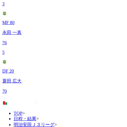
3
MF 80
永田 一真
76
5
DF 20
蓑田 広大
70
TOP
>
日程・結果
>
明治安田Ｊ３リーグ
>