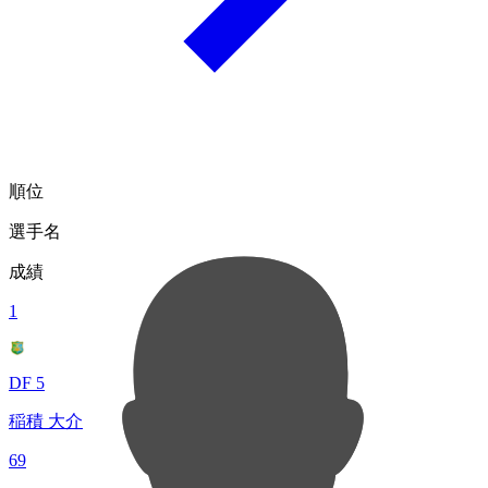
順位
選手名
成績
1
DF 5
稲積 大介
69