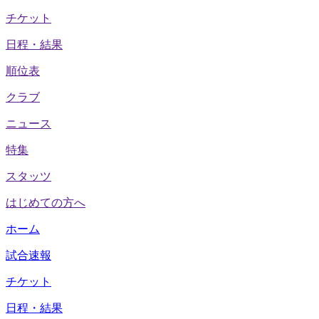
チケット
日程・結果
順位表
クラブ
ニュース
特集
スタッツ
はじめての方へ
ホーム
試合速報
チケット
日程・結果