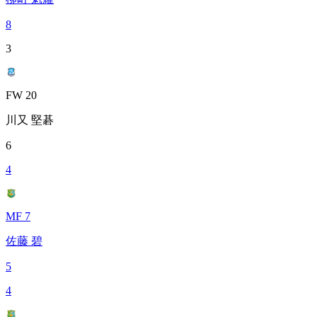
8
3
FW 20
川又 堅碁
6
4
MF 7
佐藤 碧
5
4