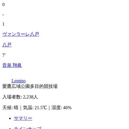
0
-
1
ヴァンラーレ八戸
八戸
7'
音泉 翔眞
Lemino
愛鷹広域公園多目的競技場
入場者数
:
2,238人
天候
:
晴
｜
気温
:
21.5℃
｜
湿度
:
46%
サマリー
ラインナップ