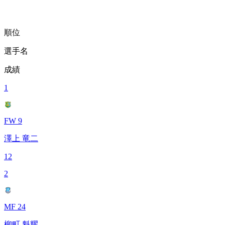
順位
選手名
成績
1
FW 9
澤上 竜二
12
2
MF 24
柳町 魁耀