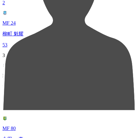
2
MF 24
柳町 魁耀
53
3
MF 14
徳永 晃太郎
50
4
MF 80