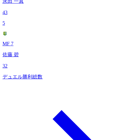
永田 一真
43
5
MF 7
佐藤 碧
32
デュエル勝利総数