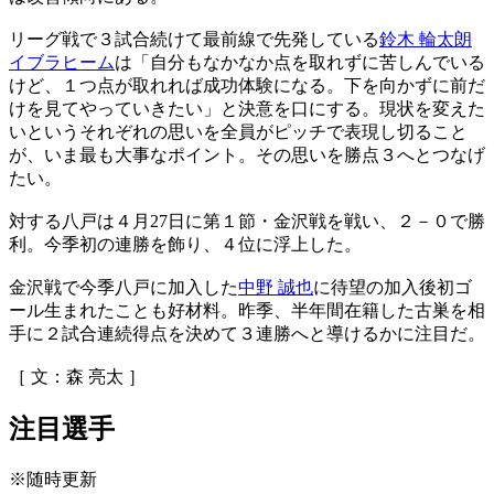
リーグ戦で３試合続けて最前線で先発している
鈴木 輪太朗
イブラヒーム
は「自分もなかなか点を取れずに苦しんでいる
けど、１つ点が取れれば成功体験になる。下を向かずに前だ
けを見てやっていきたい」と決意を口にする。現状を変えた
いというそれぞれの思いを全員がピッチで表現し切ること
が、いま最も大事なポイント。その思いを勝点３へとつなげ
たい。
対する八戸は４月27日に第１節・金沢戦を戦い、２－０で勝
利。今季初の連勝を飾り、４位に浮上した。
金沢戦で今季八戸に加入した
中野 誠也
に待望の加入後初ゴ
ール生まれたことも好材料。昨季、半年間在籍した古巣を相
手に２試合連続得点を決めて３連勝へと導けるかに注目だ。
［ 文：森 亮太 ］
注目選手
※随時更新