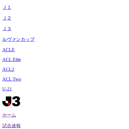
Ｊ１
Ｊ２
Ｊ３
ルヴァンカップ
ACLE
ACL Elite
ACL2
ACL Two
U-21
ホーム
試合速報