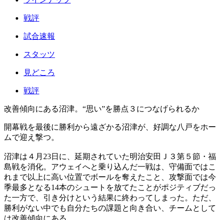
戦評
試合速報
スタッツ
見どころ
戦評
改善傾向にある沼津。“思い”を勝点３につなげられるか
開幕戦を最後に勝利から遠ざかる沼津が、好調な八戸をホー
ムで迎え撃つ。
沼津は４月23日に、延期されていた明治安田Ｊ３第５節・福
島戦を消化。アウェイへと乗り込んだ一戦は、守備面ではこ
れまで以上に高い位置でボールを奪えたこと、攻撃面では今
季最多となる14本のシュートを放てたことがポジティブだっ
た一方で、引き分けという結果に終わってしまった。ただ、
勝利がない中でも自分たちの課題と向き合い、チームとして
は改善傾向にある。