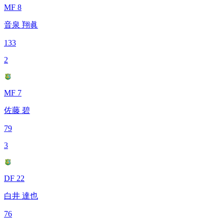
MF 8
音泉 翔眞
133
2
MF 7
佐藤 碧
79
3
DF 22
白井 達也
76