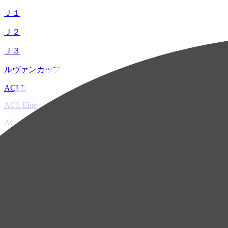
Ｊ１
Ｊ２
Ｊ３
ルヴァンカップ
ACLE
ACL Elite
ACL2
ACL Two
U-21
ホーム
試合速報