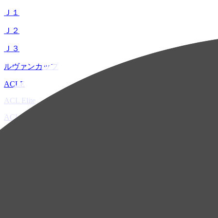
Ｊ１
Ｊ２
Ｊ３
ルヴァンカップ
ACLE
ACL Elite
ACL2
ACL Two
U-21
ホーム
試合速報