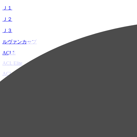
Ｊ１
Ｊ２
Ｊ３
ルヴァンカップ
ACLE
ACL Elite
ACL2
ACL Two
U-21
ホーム
試合速報