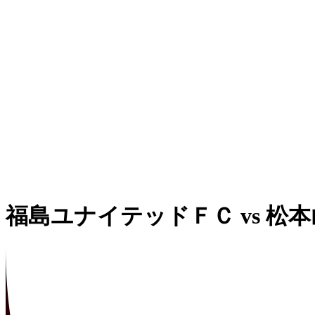
福島ユナイテッドＦＣ
vs
松本