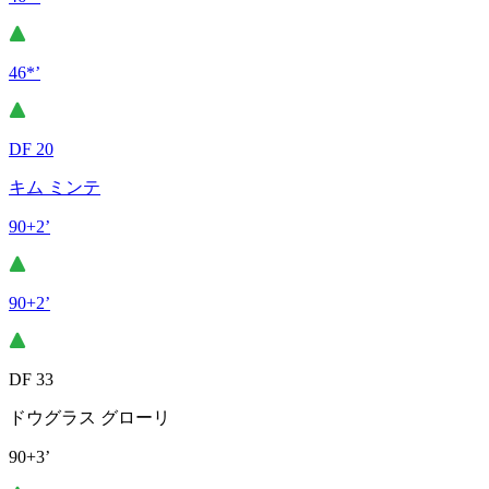
46*’
DF 20
キム ミンテ
90+2’
90+2’
DF 33
ドウグラス グローリ
90+3’