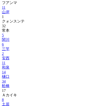
フアンマ
11
山岸
1
クォンスンテ
32
常本
5
関川
6
三竿
2
安西
11
和泉
14
樋口
34
舩橋
17
Ａカイキ
8
土居