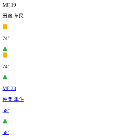
MF 19
田邉 草民
74’
74’
MF 33
仲間 隼斗
58’
58’