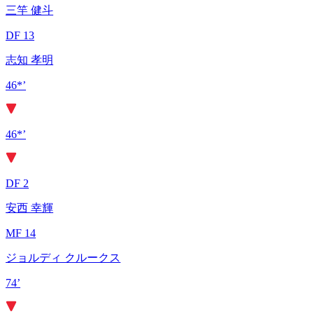
三竿 健斗
DF 13
志知 孝明
46*’
46*’
DF 2
安西 幸輝
MF 14
ジョルディ クルークス
74’