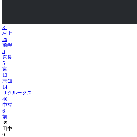
31
村上
29
前嶋
3
奈良
5
宮
13
志知
14
Ｊクルークス
40
中村
6
前
39
田中
9