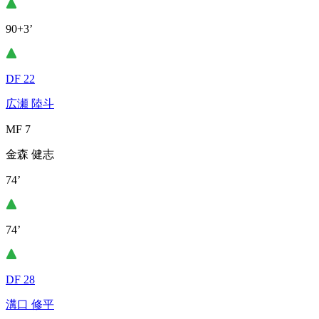
90+3’
DF 22
広瀬 陸斗
MF 7
金森 健志
74’
74’
DF 28
溝口 修平