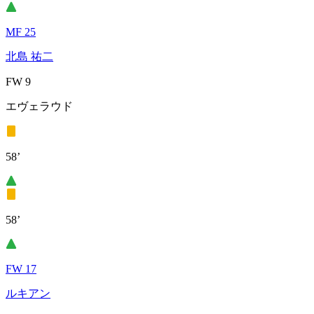
MF 25
北島 祐二
FW 9
エヴェラウド
58’
58’
FW 17
ルキアン