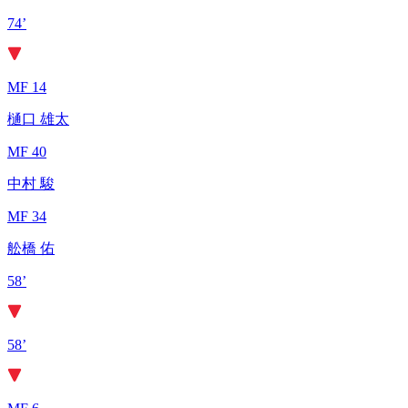
74’
MF 14
樋口 雄太
MF 40
中村 駿
MF 34
舩橋 佑
58’
58’