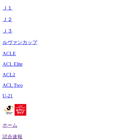
Ｊ１
Ｊ２
Ｊ３
ルヴァンカップ
ACLE
ACL Elite
ACL2
ACL Two
U-21
ホーム
試合速報