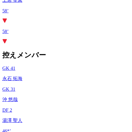
土居 聖真
58’
58’
控えメンバー
GK 41
永石 拓海
GK 31
沖 悠哉
DF 2
湯澤 聖人
46*’