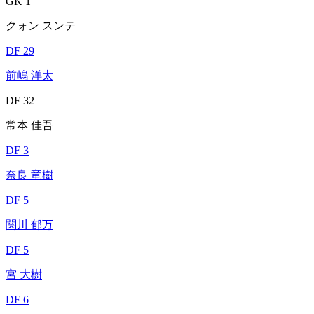
GK 1
クォン スンテ
DF 29
前嶋 洋太
DF 32
常本 佳吾
DF 3
奈良 竜樹
DF 5
関川 郁万
DF 5
宮 大樹
DF 6