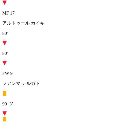
MF 17
アルトゥール カイキ
80’
80’
FW 9
フアンマ デルガド
90+3’