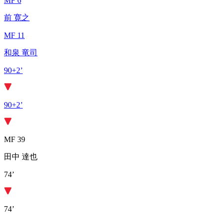
MF 6
前 寛之
MF 11
和泉 竜司
90+2’
90+2’
MF 39
田中 達也
74’
74’