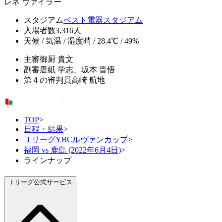
レネ ヴァイラー
スタジアム
ベスト電器スタジアム
入場者数
3,316人
天候 / 気温 / 湿度
晴 / 28.4℃ / 49%
主審
御厨 貴文
副審
唐紙 学志、坂本 晋悟
第４の審判員
高崎 航地
TOP
>
日程・結果
>
ＪリーグYBCルヴァンカップ
>
福岡 vs 鹿島 (2022年6月4日)
>
ラインナップ
Ｊリーグ公式サービス