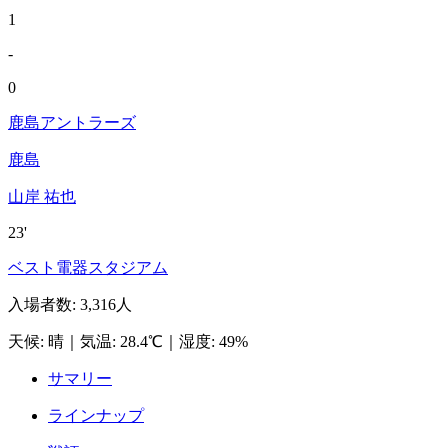
1
-
0
鹿島アントラーズ
鹿島
山岸 祐也
23'
ベスト電器スタジアム
入場者数
:
3,316人
天候
:
晴
｜
気温
:
28.4℃
｜
湿度
:
49%
サマリー
ラインナップ