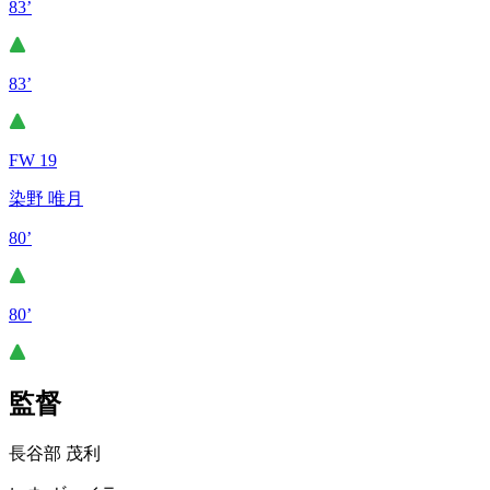
83’
83’
FW 19
染野 唯月
80’
80’
監督
長谷部 茂利