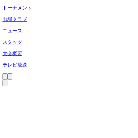
トーナメント
出場クラブ
ニュース
スタッツ
大会概要
テレビ放送