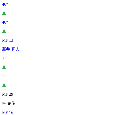
46*’
46*’
MF 13
新井 直人
71’
71’
MF 29
林 克俊
MF 16