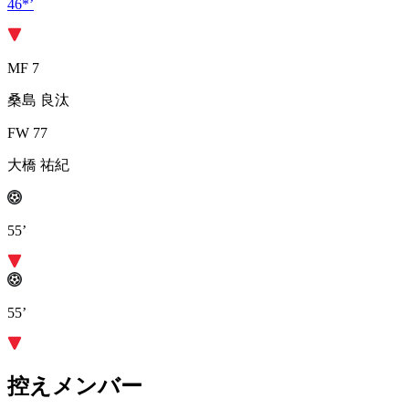
46*’
MF 7
桑島 良汰
FW 77
大橋 祐紀
55’
55’
控えメンバー