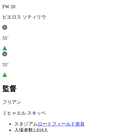
FW 20
ピエロス ソティリウ
55’
55’
監督
フリアン
ミヒャエル スキッベ
スタジアム
ロートフィールド奈良
入場者数
2,818人