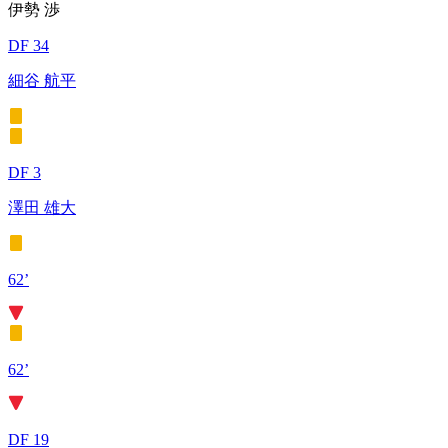
伊勢 渉
DF 34
細谷 航平
DF 3
澤田 雄大
62’
62’
DF 19