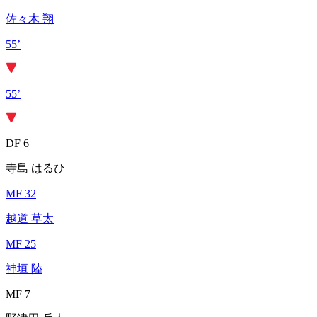
佐々木 翔
55’
55’
DF 6
寺島 はるひ
MF 32
越道 草太
MF 25
神垣 陸
MF 7