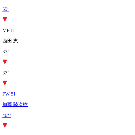
55’
MF 11
西田 恵
37’
37’
FW 51
加藤 陸次樹
46*’