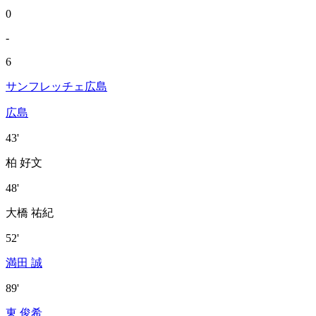
0
-
6
サンフレッチェ広島
広島
43'
柏 好文
48'
大橋 祐紀
52'
満田 誠
89'
東 俊希