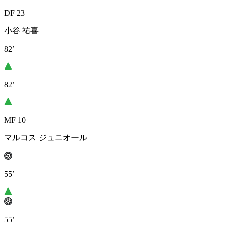
DF 23
小谷 祐喜
82’
82’
MF 10
マルコス ジュニオール
55’
55’