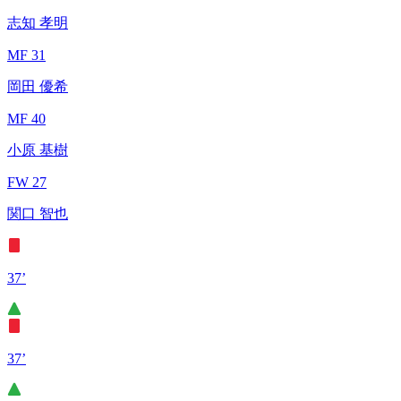
志知 孝明
MF 31
岡田 優希
MF 40
小原 基樹
FW 27
関口 智也
37’
37’