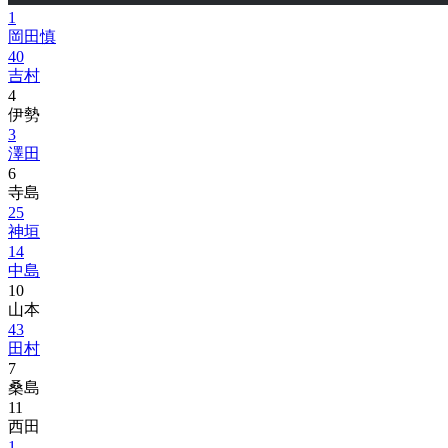
1
岡田慎
40
吉村
4
伊勢
3
澤田
6
寺島
25
神垣
14
中島
10
山本
43
田村
7
桑島
11
西田
1