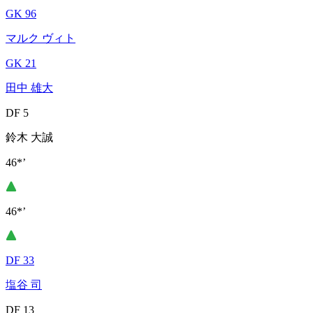
GK 96
マルク ヴィト
GK 21
田中 雄大
DF 5
鈴木 大誠
46*’
46*’
DF 33
塩谷 司
DF 13