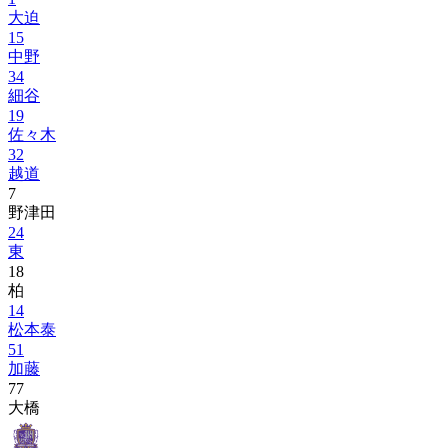
大迫
15
中野
34
細谷
19
佐々木
32
越道
7
野津田
24
東
18
柏
14
松本泰
51
加藤
77
大橋