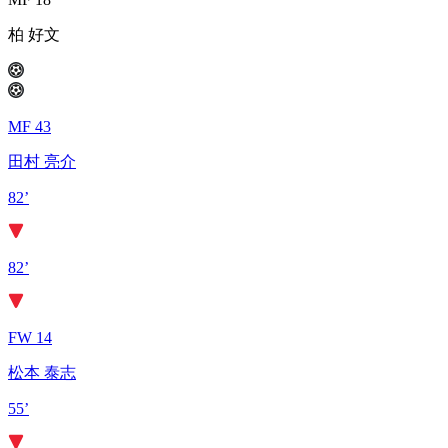
柏 好文
MF 43
田村 亮介
82’
82’
FW 14
松本 泰志
55’