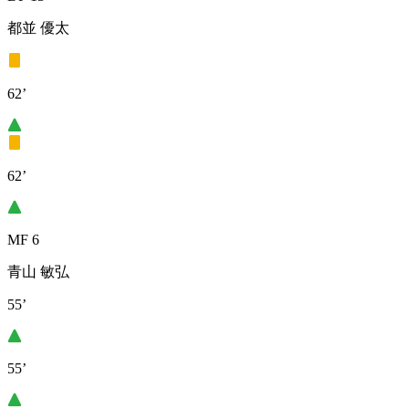
都並 優太
62’
62’
MF 6
青山 敏弘
55’
55’