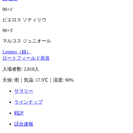
90+1'
ピエロス ソティリウ
90+3'
マルコス ジュニオール
Lemino（録）
ロートフィールド奈良
入場者数
:
2,818人
天候
:
雨
｜
気温
:
17.9℃
｜
湿度
:
90%
サマリー
ラインナップ
戦評
試合速報