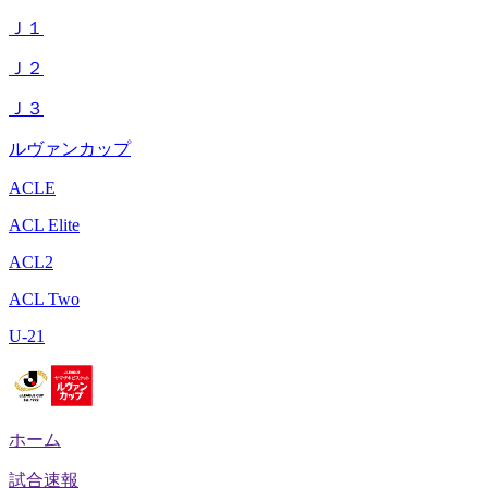
Ｊ１
Ｊ２
Ｊ３
ルヴァンカップ
ACLE
ACL Elite
ACL2
ACL Two
U-21
ホーム
試合速報