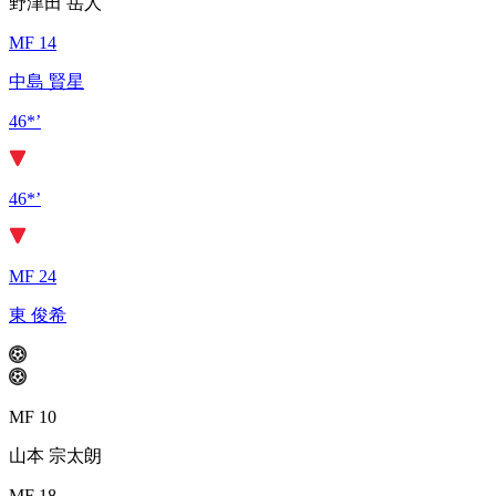
野津田 岳人
MF 14
中島 賢星
46*’
46*’
MF 24
東 俊希
MF 10
山本 宗太朗
MF 18