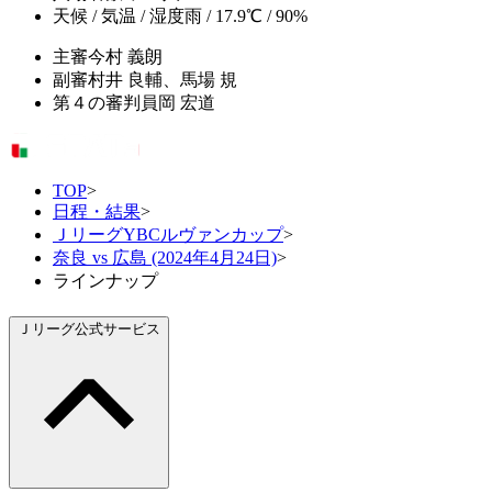
天候 / 気温 / 湿度
雨 / 17.9℃ / 90%
主審
今村 義朗
副審
村井 良輔、馬場 規
第４の審判員
岡 宏道
TOP
>
日程・結果
>
ＪリーグYBCルヴァンカップ
>
奈良 vs 広島 (2024年4月24日)
>
ラインナップ
Ｊリーグ公式サービス