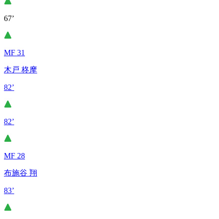
67’
MF 31
木戸 柊摩
82’
82’
MF 28
布施谷 翔
83’