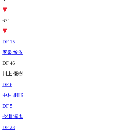
67’
DF 15
家泉 怜依
DF 46
川上 優樹
DF 6
中村 桐耶
DF 5
今瀬 淳也
DF 28