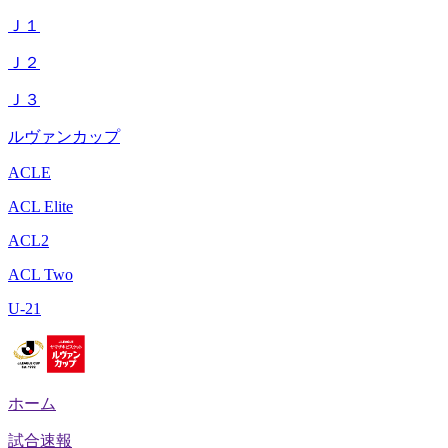
Ｊ１
Ｊ２
Ｊ３
ルヴァンカップ
ACLE
ACL Elite
ACL2
ACL Two
U-21
ホーム
試合速報