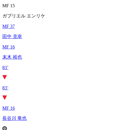
MF 15
ガブリエル エンリケ
MF 37
田中 克幸
MF 16
末木 裕也
83’
83’
MF 16
長谷川 竜也