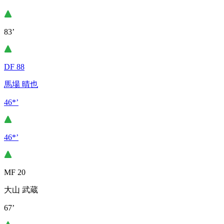
83’
DF 88
馬場 晴也
46*’
46*’
MF 20
大山 武蔵
67’