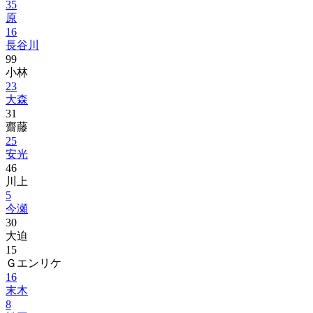
35
原
16
長谷川
99
小林
23
大森
31
齋藤
25
安光
46
川上
5
今瀬
30
大迫
15
Ｇエンリケ
16
末木
8