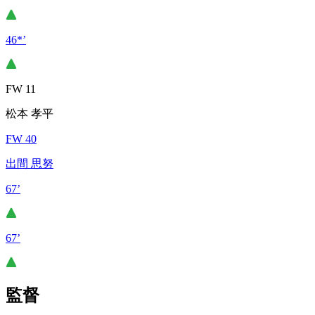
46*’
FW 11
松本 孝平
FW 40
出間 思努
67’
67’
監督