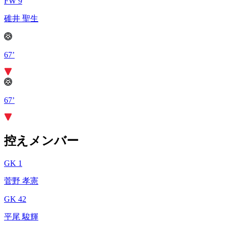
FW 9
碓井 聖生
67’
67’
控えメンバー
GK 1
菅野 孝憲
GK 42
平尾 駿輝