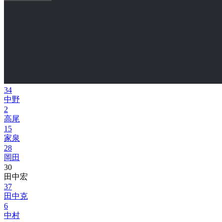
34
中野
2
高尾
15
家泉
28
岡田
30
田中宏
37
田中克
6
中村