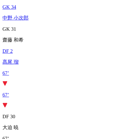
GK 34
中野 小次郎
GK 31
齋藤 和希
DF 2
髙尾 瑠
67’
67’
DF 30
大迫 暁
67’