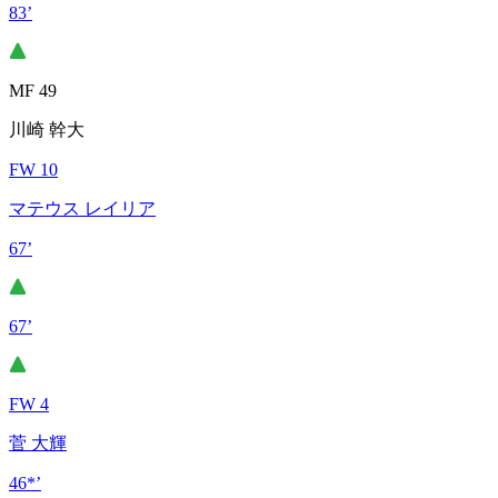
83’
MF 49
川崎 幹大
FW 10
マテウス レイリア
67’
67’
FW 4
菅 大輝
46*’