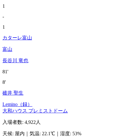
1
-
1
カターレ富山
富山
長谷川 竜也
81'
8'
碓井 聖生
Lemino（録）
大和ハウス プレミストドーム
入場者数
:
4,922人
天候
:
屋内
｜
気温
:
22.1℃
｜
湿度
:
53%