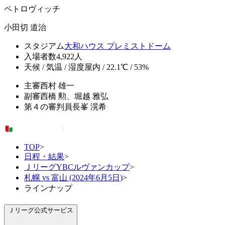
ペトロヴィッチ
小田切 道治
スタジアム
大和ハウス プレミストドーム
入場者数
4,922人
天候 / 気温 / 湿度
屋内 / 22.1℃ / 53%
主審
西村 雄一
副審
西橋 勲、堀越 雅弘
第４の審判員
長峯 滉希
TOP
>
日程・結果
>
ＪリーグYBCルヴァンカップ
>
札幌 vs 富山 (2024年6月5日)
>
ラインナップ
Ｊリーグ公式サービス