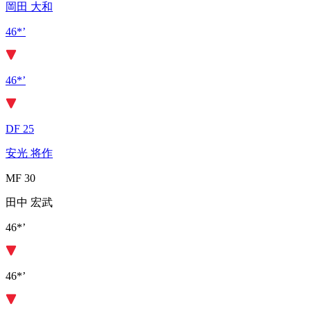
岡田 大和
46*’
46*’
DF 25
安光 将作
MF 30
田中 宏武
46*’
46*’