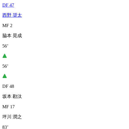
DF 47
西野 奨太
MF 2
脇本 晃成
56’
56’
DF 48
坂本 勘汰
MF 17
坪川 潤之
83’