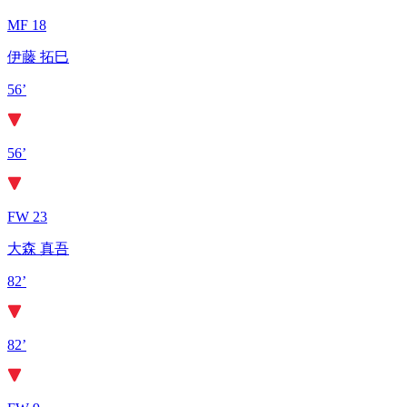
MF 18
伊藤 拓巳
56’
56’
FW 23
大森 真吾
82’
82’