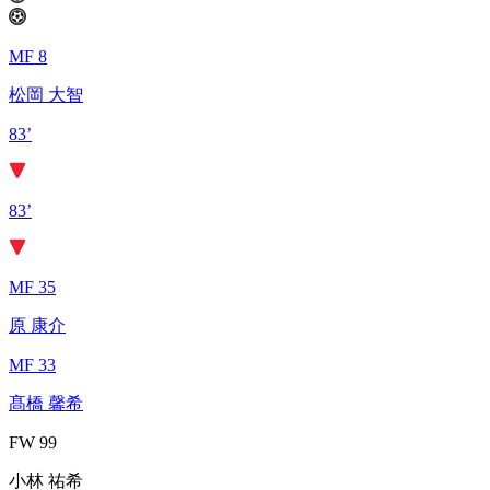
MF 8
松岡 大智
83’
83’
MF 35
原 康介
MF 33
髙橋 馨希
FW 99
小林 祐希