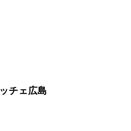
ッチェ広島