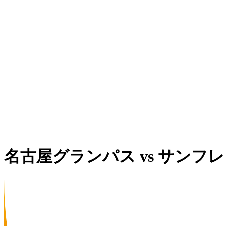
名古屋グランパス
vs
サンフレ