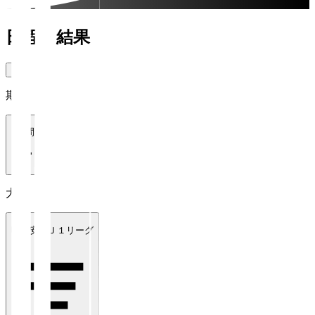
日程・結果
期間
1週間
大会
明治安田Ｊ１リーグ