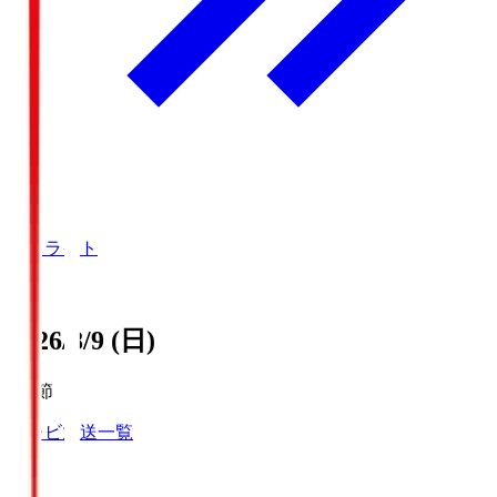
ハイライト
2026/8/9 (日)
第1節
テレビ放送一覧