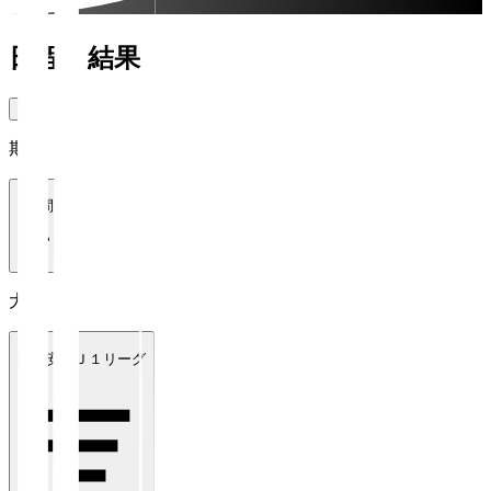
日程・結果
期間
1週間
大会
明治安田Ｊ１リーグ