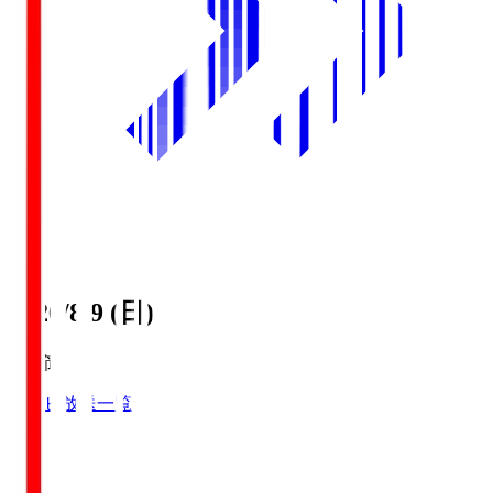
2026/8/9 (日)
第1節
テレビ放送一覧