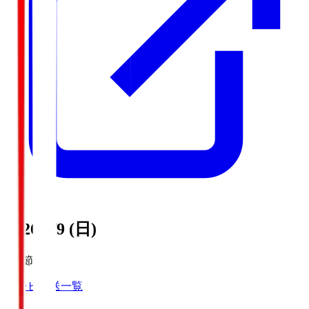
2026/8/9 (日)
第1節
テレビ放送一覧