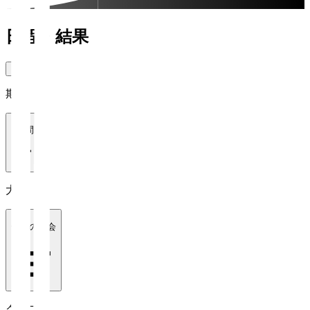
日程・結果
期間
1週間
大会
全ての大会
クラブ