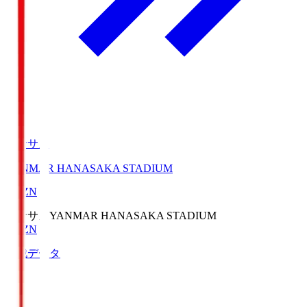
ハナサカ
YANMAR HANASAKA STADIUM
DAZN
ハナサカ
YANMAR HANASAKA STADIUM
DAZN
対戦データ