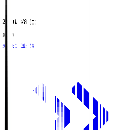
2026/8/8 (土)
第1節
テレビ放送一覧