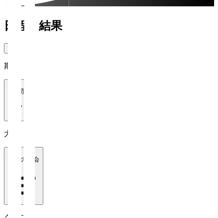
日程・結果
期間
1週間
大会
全ての大会
クラブ