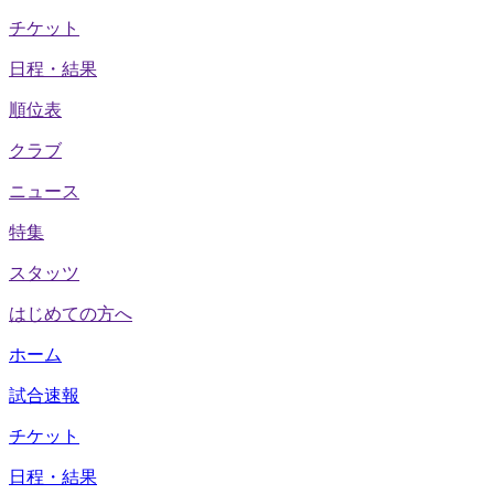
チケット
日程・結果
順位表
クラブ
ニュース
特集
スタッツ
はじめての方へ
ホーム
試合速報
チケット
日程・結果