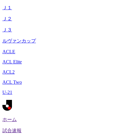
Ｊ１
Ｊ２
Ｊ３
ルヴァンカップ
ACLE
ACL Elite
ACL2
ACL Two
U-21
ホーム
試合速報