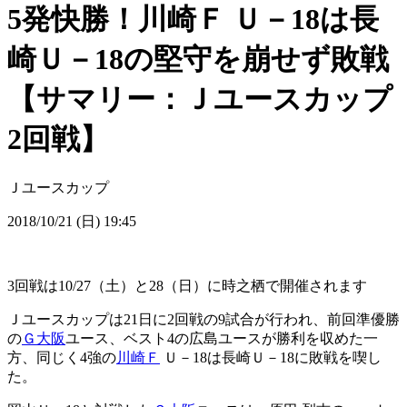
5発快勝！川崎Ｆ Ｕ－18は長
崎Ｕ－18の堅守を崩せず敗戦
【サマリー：Ｊユースカップ
2回戦】
Ｊユースカップ
2018/10/21 (日) 19:45
3回戦は10/27（土）と28（日）に時之栖で開催されます
Ｊユースカップは21日に2回戦の9試合が行われ、前回準優勝
の
Ｇ大阪
ユース、ベスト4の広島ユースが勝利を収めた一
方、同じく4強の
川崎Ｆ
Ｕ－18は長崎Ｕ－18に敗戦を喫し
た。