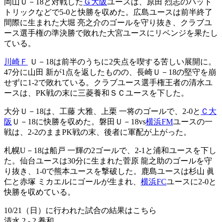
岡山Ｕ－18と対戦した
Ｇ大阪
ユースは、原田 烈志のハット
トリックなどで5-0と快勝を収めた。広島ユースは前半終了
間際に生まれた大堀 亮之介のゴールを守り抜き、クラブユ
ース選手権の準決勝で敗れた大宮ユースにリベンジを果たし
ている。
川崎Ｆ
Ｕ－18は前半のうちに2失点を喫する苦しい展開に。
47分に山田 新が1点を返したものの、長崎Ｕ－18の堅守を崩
せずに1-2で敗れている。クラブユース選手権王者の清水ユ
ースは、PK戦の末に三菱養和ＳＣユースを下した。
大分Ｕ－18は、工藤 大雅、上栗 一将のゴールで、2-0と
Ｃ大
阪
Ｕ－18に快勝を収めた。磐田Ｕ－18vs
横浜FM
ユースの一
戦は、2-2のままPK戦の末、後者に軍配が上がった。
札幌U－18は船戸 一輝の2ゴールで、2-1と浦和ユースを下し
た。仙台ユースは30分に生まれた菅原 龍之助のゴールを守
り抜き、1-0で熊本ユースを撃破した。鹿島ユースは杉山 眞
仁と赤塚 ミカエルにゴールが生まれ、
横浜FC
ユースに2-0と
快勝を収めている。
10/21（日）に行われた試合の結果はこちら
清水 2 - 2 養和