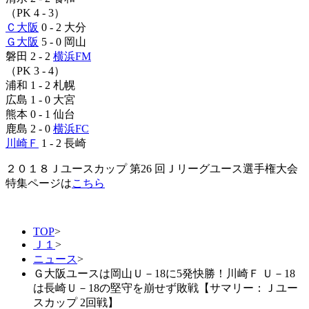
（PK 4 - 3）
Ｃ大阪
0 - 2 大分
Ｇ大阪
5 - 0 岡山
磐田 2 - 2
横浜FM
（PK 3 - 4）
浦和 1 - 2 札幌
広島 1 - 0 大宮
熊本 0 - 1 仙台
鹿島 2 - 0
横浜FC
川崎Ｆ
1 - 2 長崎
２０１８Ｊユースカップ 第26 回Ｊリーグユース選手権大会
特集ページは
こちら
TOP
>
Ｊ１
>
ニュース
>
Ｇ大阪ユースは岡山Ｕ－18に5発快勝！川崎Ｆ Ｕ－18
は長崎Ｕ－18の堅守を崩せず敗戦【サマリー：Ｊユー
スカップ 2回戦】