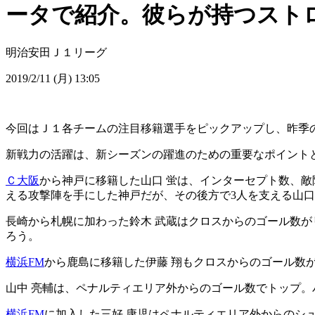
ータで紹介。彼らが持つスト
明治安田Ｊ１リーグ
2019/2/11 (月) 13:05
今回はＪ１各チームの注目移籍選手をピックアップし、昨季
新戦力の活躍は、新シーズンの躍進のための重要なポイント
Ｃ大阪
から神戸に移籍した山口 蛍は、インターセプト数、
える攻撃陣を手にした神戸だが、その後方で3人を支える山
長崎から札幌に加わった鈴木 武蔵はクロスからのゴール数がリ
ろう。
横浜FM
から鹿島に移籍した伊藤 翔もクロスからのゴール数
山中 亮輔は、ペナルティエリア外からのゴール数でトップ
横浜FM
に加入した三好 康児はペナルティエリア外からのシ