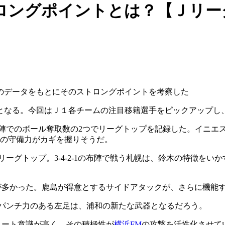
ロングポイントとは？【Ｊリー
のデータをもとにそのストロングポイントを考察した
となる。今回はＪ１各チームの注目移籍選手をピックアップし
敵陣でのボール奪取数の2つでリーグトップを記録した。イニエ
口の守備力がカギを握りそうだ。
ーグトップ。3-4-2-1の布陣で戦う札幌は、鈴木の特徴を
が多かった。鹿島が得意とするサイドアタックが、さらに機能
。パンチ力のある左足は、浦和の新たな武器となるだろう。
ュート意識が高く、その積極性が
横浜FM
の攻撃を活性化させて