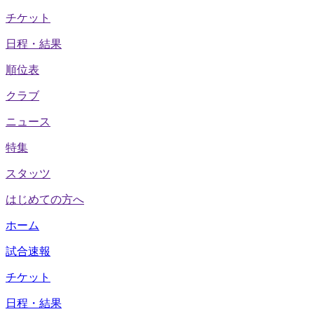
チケット
日程・結果
順位表
クラブ
ニュース
特集
スタッツ
はじめての方へ
ホーム
試合速報
チケット
日程・結果