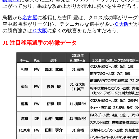
上がっており、果敢な攻め上がりが清水に勢いを生みだろう
鳥栖から
名古屋
に移籍した吉田 豊は、クロス成功率がリーグ
空中戦勝率がリーグ1位。テクニカルな選手が多い
Ｃ大阪
だが
の勝負強さは
Ｃ大阪
に多くの歓喜をもたらすだろう。
J1 注目移籍選手の特徴データ