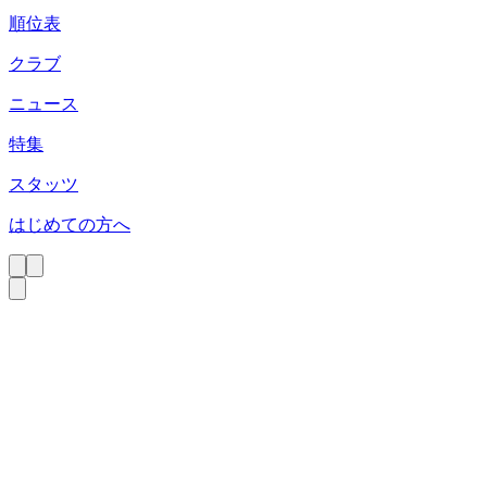
順位表
クラブ
ニュース
特集
スタッツ
はじめての方へ