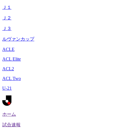
Ｊ１
Ｊ２
Ｊ３
ルヴァンカップ
ACLE
ACL Elite
ACL2
ACL Two
U-21
ホーム
試合速報