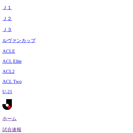
Ｊ１
Ｊ２
Ｊ３
ルヴァンカップ
ACLE
ACL Elite
ACL2
ACL Two
U-21
ホーム
試合速報