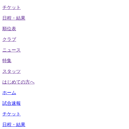
チケット
日程・結果
順位表
クラブ
ニュース
特集
スタッツ
はじめての方へ
ホーム
試合速報
チケット
日程・結果