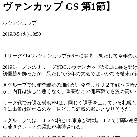
ヴァンカップ GS 第1節】
ルヴァンカップ
2019/3/5 (火) 18:50
ＪリーグYBCルヴァンカップが6日に開幕！果たして今年の
2019シーズンのＪリーグYBCルヴァンカップが6日に幕
初優勝を飾ったが、果たして今年の大会ではいかなる結末が
Ａグループでは昨季覇者の湘南が、今季よりＪ２で戦う長崎
が、内容は決して悪くなく、重要なこの開幕戦でも質の高い
リーグ戦で好調な横浜FMは、同じく調子を上げている札幌と
孔に出番は訪れるのか。見どころ満載の戦いとなりそうだ。
Ｂグループでは、Ｊ２の柏とFC東京が対戦。Ｊ２で開幕2連
ら若きタレントの躍動が期待される。