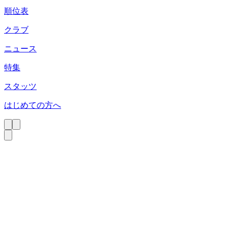
順位表
クラブ
ニュース
特集
スタッツ
はじめての方へ