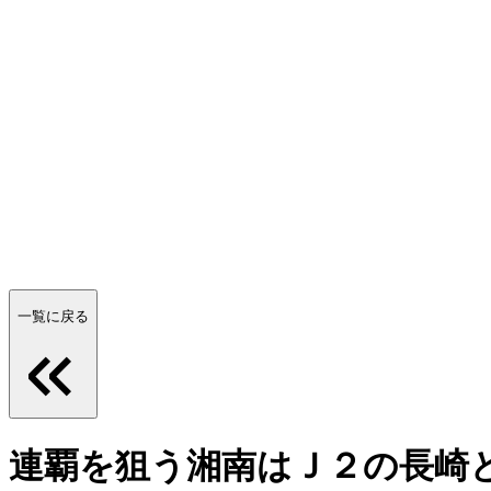
一覧に戻る
連覇を狙う湘南はＪ２の長崎