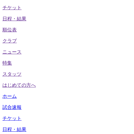
チケット
日程・結果
順位表
クラブ
ニュース
特集
スタッツ
はじめての方へ
ホーム
試合速報
チケット
日程・結果