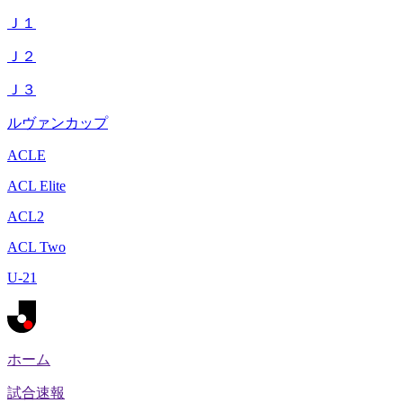
Ｊ１
Ｊ２
Ｊ３
ルヴァンカップ
ACLE
ACL Elite
ACL2
ACL Two
U-21
ホーム
試合速報