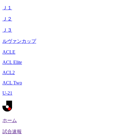
Ｊ１
Ｊ２
Ｊ３
ルヴァンカップ
ACLE
ACL Elite
ACL2
ACL Two
U-21
ホーム
試合速報