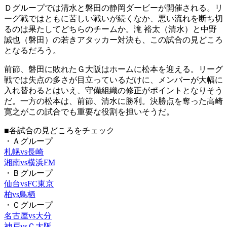
Ｄグループでは清水と磐田の静岡ダービーが開催される。リ
ーグ戦ではともに苦しい戦いが続くなか、悪い流れを断ち切
るのは果たしてどちらのチームか。滝 裕太（清水）と中野
誠也（磐田）の若きアタッカー対決も、この試合の見どころ
となるだろう。
前節、磐田に敗れたＧ大阪はホームに松本を迎える。リーグ
戦では失点の多さが目立っているだけに、メンバーが大幅に
入れ替わるとはいえ、守備組織の修正がポイントとなりそう
だ。一方の松本は、前節、清水に勝利。決勝点を奪った高崎
寛之がこの試合でも重要な役割を担いそうだ。
■各試合の見どころをチェック
・Ａグループ
札幌vs長崎
湘南vs横浜FM
・Ｂグループ
仙台vsFC東京
柏vs鳥栖
・Ｃグループ
名古屋vs大分
神戸vsＣ大阪