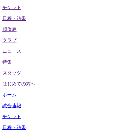
チケット
日程・結果
順位表
クラブ
ニュース
特集
スタッツ
はじめての方へ
ホーム
試合速報
チケット
日程・結果