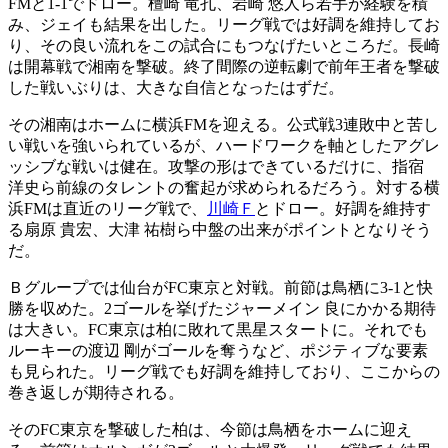
FMと1-1でドロー。檀崎 竜孔、岩崎 悠人ら若手が経験を積
み、ジェイも結果を出した。リーグ戦では好調を維持してお
り、その良い流れをこの試合にもつなげたいところだ。長崎
は開幕戦で湘南を撃破。終了間際の逆転劇で前年王者を撃破
した戦いぶりは、大きな自信となったはずだ。
その湘南はホームに横浜FMを迎える。公式戦3連敗中と苦し
い戦いを強いられているが、ハードワークを軸としたアグレ
ッシブな戦いは健在。攻撃の形はできているだけに、指宿
洋史ら前線のタレントの奮起が求められるだろう。対する横
浜FMは直近のリーグ戦で、
川崎Ｆ
とドロー。好調を維持す
る扇原 貴宏、大津 祐樹ら中盤の出来がポイントとなりそう
だ。
Ｂグループでは仙台がFC東京と対戦。前節は鳥栖に3-1と快
勝を収めた。2ゴールを挙げたジャーメイン 良にかかる期待
は大きい。FC東京は柏に敗れて黒星スタートに。それでも
ルーキーの渡辺 剛がゴールを奪うなど、ポジティブな要素
も見られた。リーグ戦でも好調を維持しており、ここからの
巻き返しが期待される。
そのFC東京を撃破した柏は、今節は鳥栖をホームに迎え