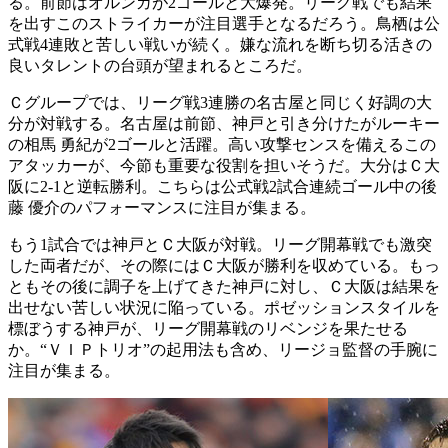
る。前節はオルンガが2ゴールと大爆発。リーグ戦でも結果
を出すこのストライカーが注目選手となるだろう。鳥栖は公
式戦4連敗と苦しい戦いが続く。嫌な流れを断ち切る活きの
良いタレントの台頭が望まれるところだ。
Ｃグループでは、リーグ戦3連勝の名古屋と同じく好調の大
分が対戦する。名古屋は前節、神戸と引き分けたがルーキー
の相馬 勇紀が2ゴールと活躍。高い攻撃センスを備えるこの
アタッカーが、今節も重要な役割を担いそうだ。大分はＣ大
阪に2-1と逆転勝利。こちらは公式戦2試合連続ゴール中の後
藤 優介のパフォーマンスに注目が集まる。
もう1試合では神戸とＣ大阪が対戦。リーグ開幕戦でも激突
した両者だが、その際にはＣ大阪が勝利を収めている。もっ
ともその後に調子を上げてきた神戸に対し、Ｃ大阪は結果を
出せない苦しい状況に陥っている。ポゼッションスタイルを
標ぼうする神戸が、リーグ開幕戦のリベンジを果たせる
か。“ＶＩＰトリオ”の起用法も含め、リージョ監督の手腕に
注目が集まる。