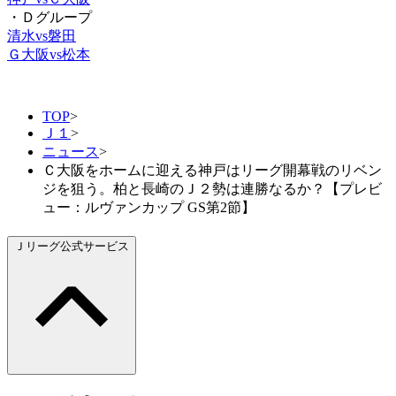
・Ｄグループ
清水vs磐田
Ｇ大阪vs松本
TOP
>
Ｊ１
>
ニュース
>
Ｃ大阪をホームに迎える神戸はリーグ開幕戦のリベン
ジを狙う。柏と長崎のＪ２勢は連勝なるか？【プレビ
ュー：ルヴァンカップ GS第2節】
Ｊリーグ公式サービス