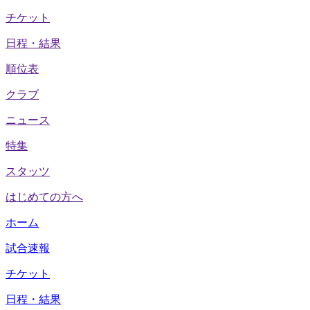
チケット
日程・結果
順位表
クラブ
ニュース
特集
スタッツ
はじめての方へ
ホーム
試合速報
チケット
日程・結果