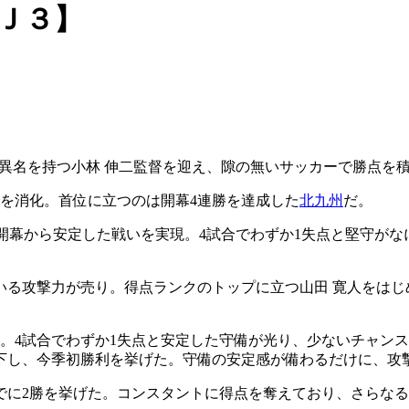
Ｊ３】
の異名を持つ小林 伸二監督を迎え、隙の無いサッカーで勝点を
でを消化。首位に立つのは開幕4連勝を達成した
北九州
だ。
開幕から安定した戦いを実現。4試合でわずか1失点と堅守が
めている攻撃力が売り。得点ランクのトップに立つ山田 寛人をは
た。4試合でわずか1失点と安定した守備が光り、少ないチャン
を下し、今季初勝利を挙げた。守備の安定感が備わるだけに、攻
でに2勝を挙げた。コンスタントに得点を奪えており、さらな