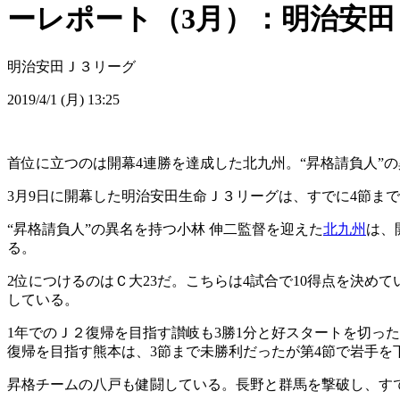
ーレポート（3月）：明治安田
明治安田Ｊ３リーグ
2019/4/1 (月) 13:25
首位に立つのは開幕4連勝を達成した北九州。“昇格請負人”
3月9日に開幕した明治安田生命Ｊ３リーグは、すでに4節ま
“昇格請負人”の異名を持つ小林 伸二監督を迎えた
北九州
は、
る。
2位につけるのはＣ大23だ。こちらは4試合で10得点を決
している。
1年でのＪ２復帰を目指す讃岐も3勝1分と好スタートを切っ
復帰を目指す熊本は、3節まで未勝利だったが第4節で岩手
昇格チームの八戸も健闘している。長野と群馬を撃破し、す