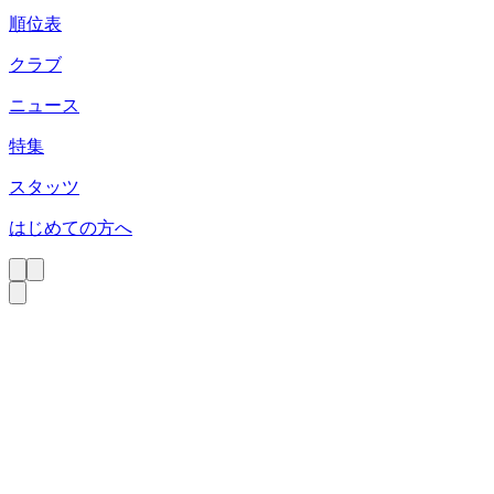
順位表
クラブ
ニュース
特集
スタッツ
はじめての方へ