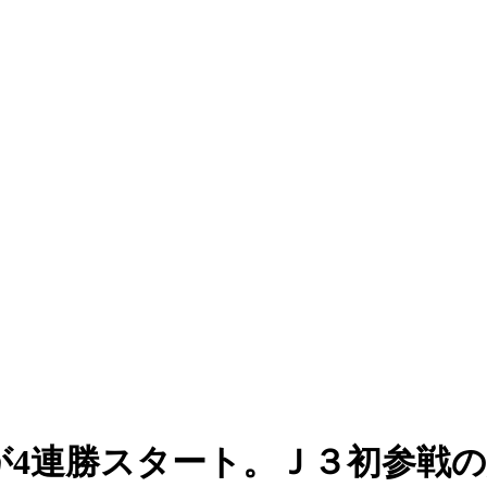
が4連勝スタート。Ｊ３初参戦