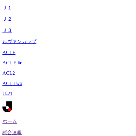
Ｊ１
Ｊ２
Ｊ３
ルヴァンカップ
ACLE
ACL Elite
ACL2
ACL Two
U-21
ホーム
試合速報