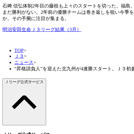
石﨑 信弘体制2年目の藤枝も上々のスタートを切った。福
まだ勝利がない。2年前の優勝チームは巻き返しを狙い今季を
か。その手腕に注目が集まる。
明治安田生命Ｊ３リーグ結果（3月）
TOP
>
Ｊ３
>
ニュース
>
“昇格請負人”を迎えた北九州が4連勝スタート。Ｊ３
Ｊリーグ公式サービス