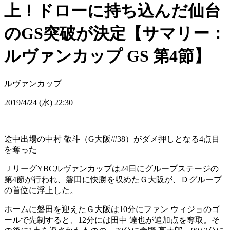
上！ドローに持ち込んだ仙台
のGS突破が決定【サマリー：
ルヴァンカップ GS 第4節】
ルヴァンカップ
2019/4/24 (水) 22:30
途中出場の中村 敬斗（G大阪/#38）がダメ押しとなる4点目
を奪った
ＪリーグYBCルヴァンカップは24日にグループステージの
第4節が行われ、磐田に快勝を収めたＧ大阪が、Ｄグループ
の首位に浮上した。
ホームに磐田を迎えたＧ大阪は10分にファン ウィジョのゴ
ールで先制すると、12分には田中 達也が追加点を奪取。そ