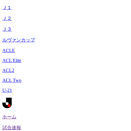
Ｊ１
Ｊ２
Ｊ３
ルヴァンカップ
ACLE
ACL Elite
ACL2
ACL Two
U-21
ホーム
試合速報