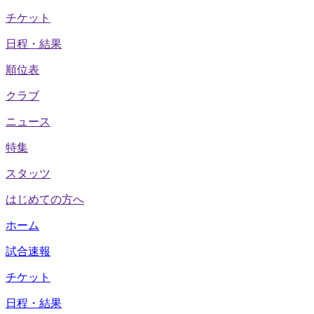
チケット
日程・結果
順位表
クラブ
ニュース
特集
スタッツ
はじめての方へ
ホーム
試合速報
チケット
日程・結果