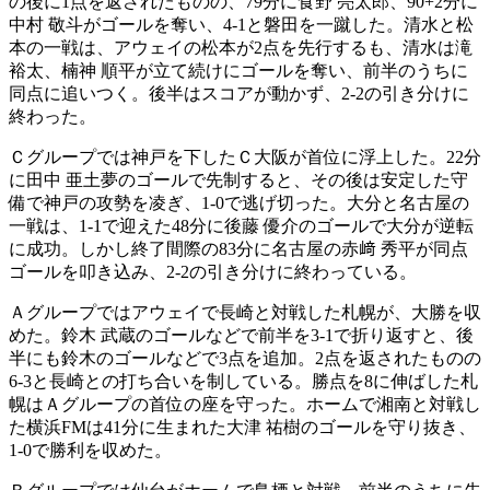
の後に1点を返されたものの、79分に食野 亮太郎、90+2分に
中村 敬斗がゴールを奪い、4-1と磐田を一蹴した。清水と松
本の一戦は、アウェイの松本が2点を先行するも、清水は滝
裕太、楠神 順平が立て続けにゴールを奪い、前半のうちに
同点に追いつく。後半はスコアが動かず、2-2の引き分けに
終わった。
Ｃグループでは神戸を下したＣ大阪が首位に浮上した。22分
に田中 亜土夢のゴールで先制すると、その後は安定した守
備で神戸の攻勢を凌ぎ、1-0で逃げ切った。大分と名古屋の
一戦は、1-1で迎えた48分に後藤 優介のゴールで大分が逆転
に成功。しかし終了間際の83分に名古屋の赤﨑 秀平が同点
ゴールを叩き込み、2-2の引き分けに終わっている。
Ａグループではアウェイで長崎と対戦した札幌が、大勝を収
めた。鈴木 武蔵のゴールなどで前半を3-1で折り返すと、後
半にも鈴木のゴールなどで3点を追加。2点を返されたものの
6-3と長崎との打ち合いを制している。勝点を8に伸ばした札
幌はＡグループの首位の座を守った。ホームで湘南と対戦し
た横浜FMは41分に生まれた大津 祐樹のゴールを守り抜き、
1-0で勝利を収めた。