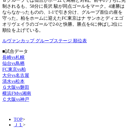
Ｂグループでは仙台がホームで鳥栖と対戦。前半のうちに先
制されるも、58分に長沢 駿が同点ゴールをマーク。4連勝は
ならなかったものの、1-1で引き分け、グループ首位の座を
守った。柏をホームに迎えたFC東京はナ サンホとディエゴ
オリヴェイラのゴールで2-0と快勝。勝点を6に伸ばし2位に
順位を上げている。
ルヴァンカップ グループステージ 順位表
■試合データ
長崎vs札幌
仙台vs鳥栖
FC東京vs柏
大分vs名古屋
清水vs松本
Ｇ大阪vs磐田
横浜FMvs湘南
Ｃ大阪vs神戸
TOP
>
Ｊ１
>