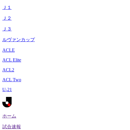
Ｊ１
Ｊ２
Ｊ３
ルヴァンカップ
ACLE
ACL Elite
ACL2
ACL Two
U-21
ホーム
試合速報