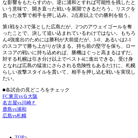
な影響をもたらすのか。逆に浦和とすれば可能性を残したと
いう意味で、開き直った戦いを展開できるだろう。リスクを
負った攻撃で相手を押し込み、2点差以上での勝利を狙う。
第1戦を2-3で落とした広島だが、2つのアウェイゴールを奪
ったことで、決して追い込まれているわけではない。もちろ
ん4強進出のためには勝利が大前提だが、1-0、あるいは2-1
のスコアで勝ち上がりが決まる。持ち前の堅守を保ち、ロー
スコアの戦いに持ち込めれば、勝機はぐっと高まるはずだ。
対する札幌は引き分け以上でベスト4に進出できる。受け身
となれば広島の猛攻にさらされる危険性もあるだけに、札幌
らしい攻撃スタイルを貫いて、相手を押し込む戦いを実現し
たい。
■各試合の見どころをチェック
FC東京vsＧ大阪
名古屋vs川崎Ｆ
鹿島vs浦和
広島vs札幌
TOP
>