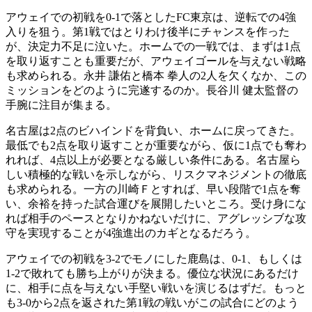
アウェイでの初戦を0-1で落としたFC東京は、逆転での4強
入りを狙う。第1戦ではとりわけ後半にチャンスを作った
が、決定力不足に泣いた。ホームでの一戦では、まずは1点
を取り返すことも重要だが、アウェイゴールを与えない戦略
も求められる。永井 謙佑と橋本 拳人の2人を欠くなか、この
ミッションをどのように完遂するのか。長谷川 健太監督の
手腕に注目が集まる。
名古屋は2点のビハインドを背負い、ホームに戻ってきた。
最低でも2点を取り返すことが重要ながら、仮に1点でも奪わ
れれば、4点以上が必要となる厳しい条件にある。名古屋ら
しい積極的な戦いを示しながら、リスクマネジメントの徹底
も求められる。一方の川崎Ｆとすれば、早い段階で1点を奪
い、余裕を持った試合運びを展開したいところ。受け身にな
れば相手のペースとなりかねないだけに、アグレッシブな攻
守を実現することが4強進出のカギとなるだろう。
アウェイでの初戦を3-2でモノにした鹿島は、0-1、もしくは
1-2で敗れても勝ち上がりが決まる。優位な状況にあるだけ
に、相手に点を与えない手堅い戦いを演じるはずだ。もっと
も3-0から2点を返された第1戦の戦いがこの試合にどのよう