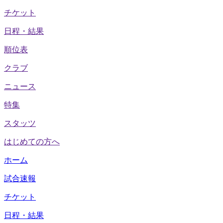
チケット
日程・結果
順位表
クラブ
ニュース
特集
スタッツ
はじめての方へ
ホーム
試合速報
チケット
日程・結果